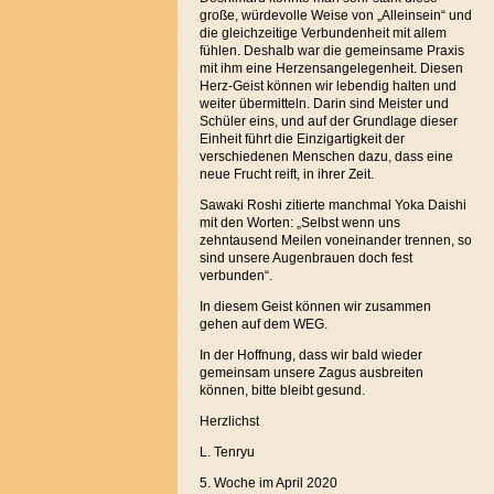
große, würdevolle Weise von „Alleinsein“ und
die gleichzeitige Verbundenheit mit allem
fühlen. Deshalb war die gemeinsame Praxis
mit ihm eine Herzensangelegenheit. Diesen
Herz-Geist können wir lebendig halten und
weiter übermitteln. Darin sind Meister und
Schüler eins, und auf der Grundlage dieser
Einheit führt die Einzigartigkeit der
verschiedenen Menschen dazu, dass eine
neue Frucht reift, in ihrer Zeit.
Sawaki Roshi zitierte manchmal Yoka Daishi
mit den Worten: „Selbst wenn uns
zehntausend Meilen voneinander trennen, so
sind unsere Augenbrauen doch fest
verbunden“.
In diesem Geist können wir zusammen
gehen auf dem WEG.
In der Hoffnung, dass wir bald wieder
gemeinsam unsere Zagus ausbreiten
können, bitte bleibt gesund.
Herzlichst
L. Tenryu
5. Woche im April 2020