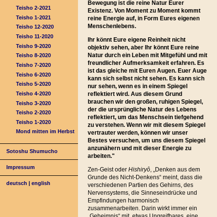
Bewegung ist die reine Natur Eurer
Teisho 2-2021
Existenz. Von Moment zu Moment kommt
Teisho 1-2021
reine Energie auf, in Form Eures eigenen
Menschenlebens.
Teisho 12-2020
Teisho 11-2020
Ihr könnt Eure eigene Reinheit nicht
Teisho 9-2020
objektiv sehen, aber Ihr könnt Eure reine
Natur durch ein Leben mit Mitgefühl und mit
Teisho 8-2020
freundlicher Aufmerksamkeit erfahren. Es
Teisho 7-2020
ist das gleiche mit Euren Augen. Euer Auge
Teisho 6-2020
kann sich selbst nicht sehen. Es kann sich
Teisho 5-2020
nur sehen, wenn es in einem Spiegel
Teisho 4-2020
reflektiert wird. Aus diesem Grund
brauchen wir den großen, ruhigen Spiegel,
Teisho 3-2020
der die ursprüngliche Natur des Lebens
Teisho 2-2020
reflektiert, um das Menschsein tiefgehend
Teisho 1-2020
zu verstehen. Wenn wir mit diesem Spiegel
Mond mitten im Herbst
vertrauter werden, können wir unser
Bestes versuchen, um uns diesem Spiegel
anzunähern und mit dieser Energie zu
Sotoshu Shumucho
arbeiten."
Impressum
Zen-Geist oder
Hishiryô
, „Denken aus dem
Grunde des Nicht-Denkens“ meint, dass die
deutsch
|
english
verschiedenen Partien des Gehirns, des
Nervensystems, die Sinneseindrücke und
Empfindungen harmonisch
zusammenarbeiten. Darin wirkt immer ein
„Geheimnis“ mit, etwas Ungreifbares, eine