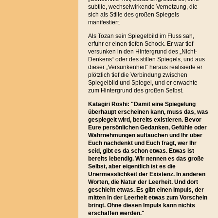
subtile, wechselwirkende Vernetzung, die
sich als Stille des großen Spiegels
manifestiert.
Als Tozan sein Spiegelbild im Fluss sah,
erfuhr er einen tiefen Schock. Er war tief
versunken in den Hintergrund des „Nicht-
Denkens“ oder des stillen Spiegels, und aus
dieser „Versunkenheit“ heraus realisierte er
plötzlich tief die Verbindung zwischen
Spiegelbild und Spiegel, und er erwachte
zum Hintergrund des großen Selbst.
Katagiri Roshi: "Damit eine Spiegelung
überhaupt erscheinen kann, muss das, was
gespiegelt wird, bereits existieren. Bevor
Eure persönlichen Gedanken, Gefühle oder
Wahrnehmungen auftauchen und Ihr über
Euch nachdenkt und Euch fragt, wer Ihr
seid, gibt es da schon etwas. Etwas ist
bereits lebendig. Wir nennen es das große
Selbst, aber eigentlich ist es die
Unermesslichkeit der Existenz. In anderen
Worten, die Natur der Leerheit. Und dort
geschieht etwas. Es gibt einen Impuls, der
mitten in der Leerheit etwas zum Vorschein
bringt. Ohne diesen Impuls kann nichts
erschaffen werden."