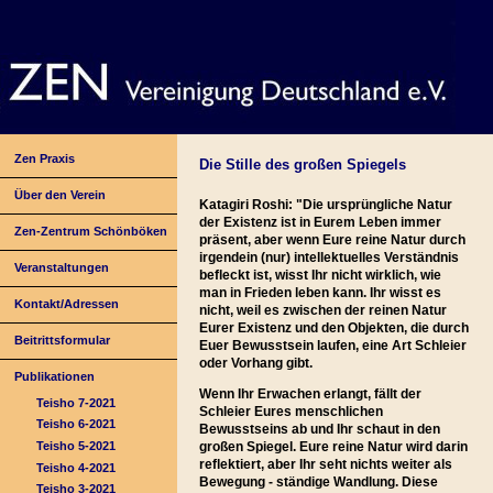
Zen Praxis
Die Stille des großen Spiegels
Über den Verein
Katagiri Roshi: "Die ursprüngliche Natur
der Existenz ist in Eurem Leben immer
Zen-Zentrum Schönböken
präsent, aber wenn Eure reine Natur durch
irgendein (nur) intellektuelles Verständnis
Veranstaltungen
befleckt ist, wisst Ihr nicht wirklich, wie
man in Frieden leben kann. Ihr wisst es
Kontakt/Adressen
nicht, weil es zwischen der reinen Natur
Eurer Existenz und den Objekten, die durch
Beitrittsformular
Euer Bewusstsein laufen, eine Art Schleier
oder Vorhang gibt.
Publikationen
Wenn Ihr Erwachen erlangt, fällt der
Teisho 7-2021
Schleier Eures menschlichen
Teisho 6-2021
Bewusstseins ab und Ihr schaut in den
Teisho 5-2021
großen Spiegel. Eure reine Natur wird darin
reflektiert, aber Ihr seht nichts weiter als
Teisho 4-2021
Bewegung - ständige Wandlung. Diese
Teisho 3-2021