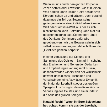
Wenn wir uns durch den ganzen Körper in
Zazen setzen oder etwas tun, wie z. B. einen
Weg harken, dann ist der „Geist des ganzen
Körpers“ schon da und präsent, doch parallel
dazu mag ein Teil des Bewusstseins
gefangen sein in einer individuellen Karma-
Welt oder Samsara-Welt, aus der es sich
nicht befreien kann. Befreiung kann hier nur
geschehen durch das „Öffnen“ der Hände
des Denkens. Der Impuls dafür wird
gegeben, wenn wir das Bewusstsein in sich
selbst hinein wenden, und dabei hilft uns der
„Geist des ganzen Körpers“.
In einer Verfassung der Öffnung und
Sammlung des Geistes – Samadhi – scheint
das Erscheinen und Gehen der Gedanken
und Empfindungen verlangsamt zu sein,
deshalb werden wir erst dort der Wirklichkeit
gewahr, dass dieses Erscheinen und
Verschwinden eine Aktivität oder Dynamik
der Natur der Leerheit ist oder des großen
Spiegels. Loslösung ist dann die natürliche
Verfassung des Geistes, und sie mündet in
die Stille des großen Spiegels.
Katagiri Roshi: "Wenn ihr Eure Spiegelung
betrachtet, kommt sie aus der Leerheit,