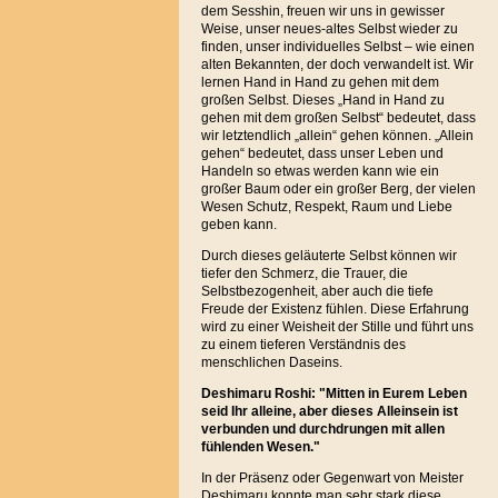
dem Sesshin, freuen wir uns in gewisser
Weise, unser neues-altes Selbst wieder zu
finden, unser individuelles Selbst – wie einen
alten Bekannten, der doch verwandelt ist. Wir
lernen Hand in Hand zu gehen mit dem
großen Selbst. Dieses „Hand in Hand zu
gehen mit dem großen Selbst“ bedeutet, dass
wir letztendlich „allein“ gehen können. „Allein
gehen“ bedeutet, dass unser Leben und
Handeln so etwas werden kann wie ein
großer Baum oder ein großer Berg, der vielen
Wesen Schutz, Respekt, Raum und Liebe
geben kann.
Durch dieses geläuterte Selbst können wir
tiefer den Schmerz, die Trauer, die
Selbstbezogenheit, aber auch die tiefe
Freude der Existenz fühlen. Diese Erfahrung
wird zu einer Weisheit der Stille und führt uns
zu einem tieferen Verständnis des
menschlichen Daseins.
Deshimaru Roshi: "Mitten in Eurem Leben
seid Ihr alleine, aber dieses Alleinsein ist
verbunden und durchdrungen mit allen
fühlenden Wesen."
In der Präsenz oder Gegenwart von Meister
Deshimaru konnte man sehr stark diese