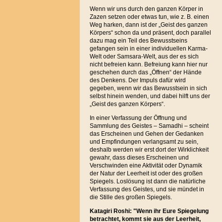
Wenn wir uns durch den ganzen Körper in
Zazen setzen oder etwas tun, wie z. B. einen
Weg harken, dann ist der „Geist des ganzen
Körpers“ schon da und präsent, doch parallel
dazu mag ein Teil des Bewusstseins
gefangen sein in einer individuellen Karma-
Welt oder Samsara-Welt, aus der es sich
nicht befreien kann. Befreiung kann hier nur
geschehen durch das „Öffnen“ der Hände
des Denkens. Der Impuls dafür wird
gegeben, wenn wir das Bewusstsein in sich
selbst hinein wenden, und dabei hilft uns der
„Geist des ganzen Körpers“.
In einer Verfassung der Öffnung und
Sammlung des Geistes – Samadhi – scheint
das Erscheinen und Gehen der Gedanken
und Empfindungen verlangsamt zu sein,
deshalb werden wir erst dort der Wirklichkeit
gewahr, dass dieses Erscheinen und
Verschwinden eine Aktivität oder Dynamik
der Natur der Leerheit ist oder des großen
Spiegels. Loslösung ist dann die natürliche
Verfassung des Geistes, und sie mündet in
die Stille des großen Spiegels.
Katagiri Roshi: "Wenn ihr Eure Spiegelung
betrachtet, kommt sie aus der Leerheit,