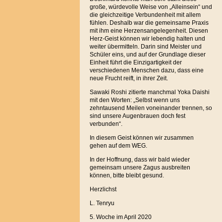
große, würdevolle Weise von „Alleinsein“ und
die gleichzeitige Verbundenheit mit allem
fühlen. Deshalb war die gemeinsame Praxis
mit ihm eine Herzensangelegenheit. Diesen
Herz-Geist können wir lebendig halten und
weiter übermitteln. Darin sind Meister und
Schüler eins, und auf der Grundlage dieser
Einheit führt die Einzigartigkeit der
verschiedenen Menschen dazu, dass eine
neue Frucht reift, in ihrer Zeit.
Sawaki Roshi zitierte manchmal Yoka Daishi
mit den Worten: „Selbst wenn uns
zehntausend Meilen voneinander trennen, so
sind unsere Augenbrauen doch fest
verbunden“.
In diesem Geist können wir zusammen
gehen auf dem WEG.
In der Hoffnung, dass wir bald wieder
gemeinsam unsere Zagus ausbreiten
können, bitte bleibt gesund.
Herzlichst
L. Tenryu
5. Woche im April 2020