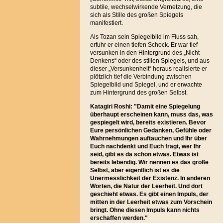
subtile, wechselwirkende Vernetzung, die
sich als Stille des großen Spiegels
manifestiert.
Als Tozan sein Spiegelbild im Fluss sah,
erfuhr er einen tiefen Schock. Er war tief
versunken in den Hintergrund des „Nicht-
Denkens“ oder des stillen Spiegels, und aus
dieser „Versunkenheit“ heraus realisierte er
plötzlich tief die Verbindung zwischen
Spiegelbild und Spiegel, und er erwachte
zum Hintergrund des großen Selbst.
Katagiri Roshi: "Damit eine Spiegelung
überhaupt erscheinen kann, muss das, was
gespiegelt wird, bereits existieren. Bevor
Eure persönlichen Gedanken, Gefühle oder
Wahrnehmungen auftauchen und Ihr über
Euch nachdenkt und Euch fragt, wer Ihr
seid, gibt es da schon etwas. Etwas ist
bereits lebendig. Wir nennen es das große
Selbst, aber eigentlich ist es die
Unermesslichkeit der Existenz. In anderen
Worten, die Natur der Leerheit. Und dort
geschieht etwas. Es gibt einen Impuls, der
mitten in der Leerheit etwas zum Vorschein
bringt. Ohne diesen Impuls kann nichts
erschaffen werden."