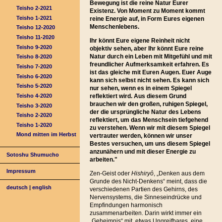
Bewegung ist die reine Natur Eurer
Teisho 2-2021
Existenz. Von Moment zu Moment kommt
Teisho 1-2021
reine Energie auf, in Form Eures eigenen
Menschenlebens.
Teisho 12-2020
Teisho 11-2020
Ihr könnt Eure eigene Reinheit nicht
Teisho 9-2020
objektiv sehen, aber Ihr könnt Eure reine
Natur durch ein Leben mit Mitgefühl und mit
Teisho 8-2020
freundlicher Aufmerksamkeit erfahren. Es
Teisho 7-2020
ist das gleiche mit Euren Augen. Euer Auge
Teisho 6-2020
kann sich selbst nicht sehen. Es kann sich
Teisho 5-2020
nur sehen, wenn es in einem Spiegel
Teisho 4-2020
reflektiert wird. Aus diesem Grund
brauchen wir den großen, ruhigen Spiegel,
Teisho 3-2020
der die ursprüngliche Natur des Lebens
Teisho 2-2020
reflektiert, um das Menschsein tiefgehend
Teisho 1-2020
zu verstehen. Wenn wir mit diesem Spiegel
Mond mitten im Herbst
vertrauter werden, können wir unser
Bestes versuchen, um uns diesem Spiegel
anzunähern und mit dieser Energie zu
Sotoshu Shumucho
arbeiten."
Impressum
Zen-Geist oder
Hishiryô
, „Denken aus dem
Grunde des Nicht-Denkens“ meint, dass die
deutsch
|
english
verschiedenen Partien des Gehirns, des
Nervensystems, die Sinneseindrücke und
Empfindungen harmonisch
zusammenarbeiten. Darin wirkt immer ein
„Geheimnis“ mit, etwas Ungreifbares, eine