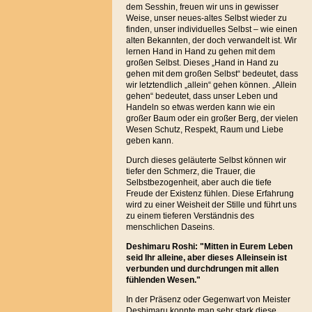
dem Sesshin, freuen wir uns in gewisser
Weise, unser neues-altes Selbst wieder zu
finden, unser individuelles Selbst – wie einen
alten Bekannten, der doch verwandelt ist. Wir
lernen Hand in Hand zu gehen mit dem
großen Selbst. Dieses „Hand in Hand zu
gehen mit dem großen Selbst“ bedeutet, dass
wir letztendlich „allein“ gehen können. „Allein
gehen“ bedeutet, dass unser Leben und
Handeln so etwas werden kann wie ein
großer Baum oder ein großer Berg, der vielen
Wesen Schutz, Respekt, Raum und Liebe
geben kann.
Durch dieses geläuterte Selbst können wir
tiefer den Schmerz, die Trauer, die
Selbstbezogenheit, aber auch die tiefe
Freude der Existenz fühlen. Diese Erfahrung
wird zu einer Weisheit der Stille und führt uns
zu einem tieferen Verständnis des
menschlichen Daseins.
Deshimaru Roshi: "Mitten in Eurem Leben
seid Ihr alleine, aber dieses Alleinsein ist
verbunden und durchdrungen mit allen
fühlenden Wesen."
In der Präsenz oder Gegenwart von Meister
Deshimaru konnte man sehr stark diese