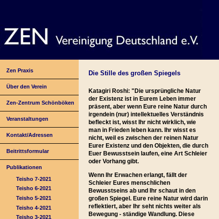
Zen Praxis
Die Stille des großen Spiegels
Über den Verein
Katagiri Roshi: "Die ursprüngliche Natur
der Existenz ist in Eurem Leben immer
Zen-Zentrum Schönböken
präsent, aber wenn Eure reine Natur durch
irgendein (nur) intellektuelles Verständnis
Veranstaltungen
befleckt ist, wisst Ihr nicht wirklich, wie
man in Frieden leben kann. Ihr wisst es
Kontakt/Adressen
nicht, weil es zwischen der reinen Natur
Eurer Existenz und den Objekten, die durch
Beitrittsformular
Euer Bewusstsein laufen, eine Art Schleier
oder Vorhang gibt.
Publikationen
Wenn Ihr Erwachen erlangt, fällt der
Teisho 7-2021
Schleier Eures menschlichen
Teisho 6-2021
Bewusstseins ab und Ihr schaut in den
Teisho 5-2021
großen Spiegel. Eure reine Natur wird darin
reflektiert, aber Ihr seht nichts weiter als
Teisho 4-2021
Bewegung - ständige Wandlung. Diese
Teisho 3-2021