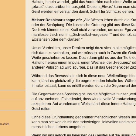
Haltung hinein wendet, „gibt das Vorderhirn nach einer Weile auf
„etwas“, das darüber hinausgeht. Diesem „Etwas“ kann man si
Geist werden einverstanden damit, Schritt für Schritt zu gehen.
Meister Deshimaru sagte oft:
„Alle Wesen leben durch die Kr
oder der Schöpfung. Die kosmische Ordnung gibt uns diese Kraft
Doch wir können diese Kraft nicht verwenden, um unser Ego zu
manifestiert sich nur im „„Sich-selbst-vergessen““ und dem Zu
Existenzen oder dem Ganzen.“
Unser Vorderhirn, unser Denken neigt dazu sich in alle mögli
sich darin zu verhaken, und wir müssen auch in Zazen die Gedu
Weile geschehen zu lassen. Doch dann gibt es aus der Tiefe de
Haltung heraus einen Impuls, einen Wechsel der „Frequenz“ od
anderer Pulsschlag wird spürbar. Das ist das Geschenk der Za
Während das Bewusstsein sich in diese neue Wellenlänge hin
kann, lässt es gleichzeitig die begrenzenden Inhalte los. Währe
Inhalte loslässt, kann es erfüllt werden durch die Gegenwart de
Die Gegenwart des Soseins gibt uns die Möglichkeit unser „ve
auf anzunehmen. Es bedeutet, dass wir die volle Verantwortung
akzeptieren. Auf wundersame Weise lässt diese innere Haltun
Geist reifen.
Ohne diese Grundhaltung gegenüber menschlichen Wesen und
kann man schwerlich mit den schwierigen, leidvollen und mise
07-2026
menschlichen Lebens umgehen.
Wenn wir uns jedoch im Innersten des Geistes auf die ursprün