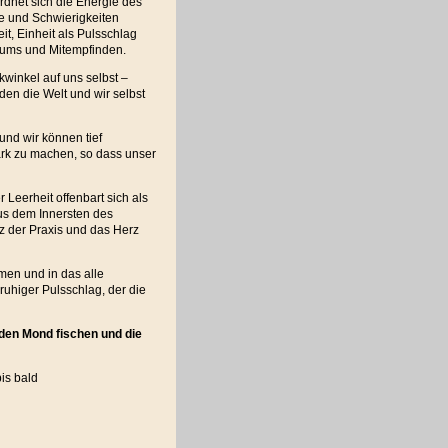
dnet sich die Energie des
ze und Schwierigkeiten
t, Einheit als Pulsschlag
sums und Mitempfinden.
kwinkel auf uns selbst –
en die Welt und wir selbst
und wir können tief
ark zu machen, so dass unser
Leerheit offenbart sich als
 aus dem Innersten des
z der Praxis und das Herz
men und in das alle
uhiger Pulsschlag, der die
 den Mond fischen und die
bis bald