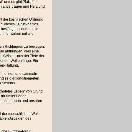
“ und es gibt Platz für
ch anvertrauen und Herz und
aft der kosmischen Ordnung
, dieses Ki, rückhaltlos.
 bestätigen, sondern sie
sammenwirken mit allen
chen Richtungen zu bewegen,
ld aufbringen, dies eine
s Geistes, aus der Tiefe der
er der Wellenlänge. Ein
zen-Haltung.
ein öffnen und sammeln
nd es die konditionierten
s Soseins.
rknotetes Leben“ von Grund
 für unser Leben
g unser Leben und unseren
 der menschlichen Welt
rablen Aspekten des
gliche Buddha-Natur