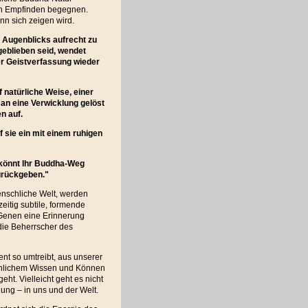
ren Empfinden begegnen.
n sich zeigen wird.
n Augenblicks aufrecht zu
geblieben seid, wendet
er Geistverfassung wieder
 natürliche Weise, einer
an eine Verwicklung gelöst
n auf.
 sie ein mit einem ruhigen
, könnt Ihr Buddha-Weg
zurückgeben."
enschliche Welt, werden
eitig subtile, formende
n Genen eine Erinnerung
die Beherrscher des
nt so umtreibt, aus unserer
nschlichem Wissen und Können
ht. Vielleicht geht es nicht
ng – in uns und der Welt.