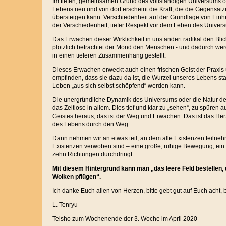
Im tiefen, gemeinsamen Grund des vollständigen Universums or
Lebens neu und von dort erscheint die Kraft, die die Gegensät
übersteigen kann: Verschiedenheit auf der Grundlage von Einhei
der Verschiedenheit, tiefer Respekt vor dem Leben des Univer
Das Erwachen dieser Wirklichkeit in uns ändert radikal den Blic
plötzlich betrachtet der Mond den Menschen - und dadurch werd
in einen tieferen Zusammenhang gestellt.
Dieses Erwachen erweckt auch einen frischen Geist der Praxis 
empfinden, dass sie dazu da ist, die Wurzel unseres Lebens st
Leben „aus sich selbst schöpfend“ werden kann.
Die unergründliche Dynamik des Universums oder die Natur der 
das Zeitlose in allem. Dies tief und klar zu „sehen“, zu spüren
Geistes heraus, das ist der Weg und Erwachen. Das ist das Her
des Lebens durch den Weg.
Dann nehmen wir an etwas teil, an dem alle Existenzen teilneh
Existenzen verwoben sind – eine große, ruhige Bewegung, ein r
zehn Richtungen durchdringt.
Mit diesem Hintergrund kann man „das leere Feld bestellen,
Wolken pflügen“.
Ich danke Euch allen von Herzen, bitte gebt gut auf Euch acht, 
L. Tenryu
Teisho zum Wochenende der 3. Woche im April 2020