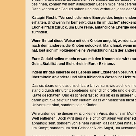
besinnen, können wir dem alltäglichen Leben mit einem tiefe
Dann können wir Geduld haben und das Vertrauen, dass der Sin
Katagiri Roshi: "Versucht die reine Energie des beginnende
erhalten. Und wenn Ihr bemerkt, dass Ihr im „Echo“ stecken
Euch einfach zurück, um Eure reine, anfängliche Energie od
zu finden.
Wenn Ihr auf diese Weise mit den Knoten umgeht, werden auf
nach dem anderen, die Knoten gelockert. Manchmal, wenn m
hat, löst sich im Folgenden eine Verwicklung nach der andere
Eure Geduld selbst macht etwas mit den Knoten, sie wirkt auf
Geist, Stabilität und Sicherheit in Eurer Existenz.
Indem Ihr das Innerste des Lebens aller Existenzen berührt
übermitteln an andere und allen fühlenden Wesen ihr Licht 
Das sichtbare und das unsichtbare Universum, wie auch die m
ständig durch ehrfurchtgebietende, unendlich große und gleichz
Kräfte geschaffen. Und es scheint fast so, als ob es in unsere
daran gibt. Sie zeigt uns von Neuem, dass wir Menschen nicht 
Universums sind, sondern seine Kinder.
Wir würden gerne diesen winzig kleinen Virus, der uns im Mome
Welt entfernen. Doch wird dies vielleicht nicht allein von me
abhängig sein, sondern von einem Wirken, das darüber hinausge
um Kampf, sondern um den Geist der Nicht-Angst, um Verwandlu