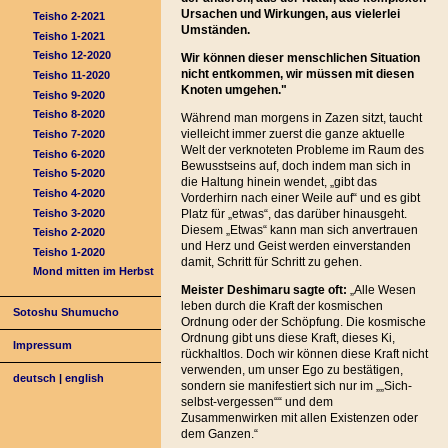
Ursachen und Wirkungen, aus vielerlei
Teisho 2-2021
Umständen.
Teisho 1-2021
Teisho 12-2020
Wir können dieser menschlichen Situation
nicht entkommen, wir müssen mit diesen
Teisho 11-2020
Knoten umgehen."
Teisho 9-2020
Teisho 8-2020
Während man morgens in Zazen sitzt, taucht
vielleicht immer zuerst die ganze aktuelle
Teisho 7-2020
Welt der verknoteten Probleme im Raum des
Teisho 6-2020
Bewusstseins auf, doch indem man sich in
Teisho 5-2020
die Haltung hinein wendet, „gibt das
Teisho 4-2020
Vorderhirn nach einer Weile auf“ und es gibt
Teisho 3-2020
Platz für „etwas“, das darüber hinausgeht.
Diesem „Etwas“ kann man sich anvertrauen
Teisho 2-2020
und Herz und Geist werden einverstanden
Teisho 1-2020
damit, Schritt für Schritt zu gehen.
Mond mitten im Herbst
Meister Deshimaru sagte oft:
„Alle Wesen
leben durch die Kraft der kosmischen
Sotoshu Shumucho
Ordnung oder der Schöpfung. Die kosmische
Ordnung gibt uns diese Kraft, dieses Ki,
Impressum
rückhaltlos. Doch wir können diese Kraft nicht
verwenden, um unser Ego zu bestätigen,
deutsch
|
english
sondern sie manifestiert sich nur im „„Sich-
selbst-vergessen““ und dem
Zusammenwirken mit allen Existenzen oder
dem Ganzen.“