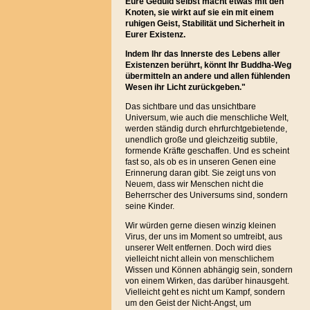
Eure Geduld selbst macht etwas mit den
Knoten, sie wirkt auf sie ein mit einem
ruhigen Geist, Stabilität und Sicherheit in
Eurer Existenz.
Indem Ihr das Innerste des Lebens aller
Existenzen berührt, könnt Ihr Buddha-Weg
übermitteln an andere und allen fühlenden
Wesen ihr Licht zurückgeben."
Das sichtbare und das unsichtbare
Universum, wie auch die menschliche Welt,
werden ständig durch ehrfurchtgebietende,
unendlich große und gleichzeitig subtile,
formende Kräfte geschaffen. Und es scheint
fast so, als ob es in unseren Genen eine
Erinnerung daran gibt. Sie zeigt uns von
Neuem, dass wir Menschen nicht die
Beherrscher des Universums sind, sondern
seine Kinder.
Wir würden gerne diesen winzig kleinen
Virus, der uns im Moment so umtreibt, aus
unserer Welt entfernen. Doch wird dies
vielleicht nicht allein von menschlichem
Wissen und Können abhängig sein, sondern
von einem Wirken, das darüber hinausgeht.
Vielleicht geht es nicht um Kampf, sondern
um den Geist der Nicht-Angst, um