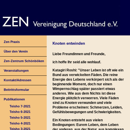
Zen Praxis
Knoten entwinden
Über den Verein
Liebe Freundinnen und Freunde,
Zen-Zentrum Schönböken
ich hoffe Ihr seid alle wohlauf.
Katagiri Roshi: "Unser Leben ist oft wie ein
Veranstaltungen
Bund aus verwickelten Fäden. Die reine
Energie des Lebens verkörpert sich als der
Kontakt/Adressen
beginnende Moment, doch nur einen
Wimpernschlag später passiert etwas
Beitrittsformular
anderes. Wie aus dem Nichts ist diese
Energie plötzlich verworren. Viele Fäden
Publikationen
sind zu Knoten verwunden und viele
Teisho 7-2021
Probleme erscheinen: Schmerzen, Leiden,
Gefühlsbewegungen und Schwierigkeiten.
Teisho 6-2021
Teisho 5-2021
Ein Knoten entsteht aus vielen
Teisho 4-2021
Bedingungen: Eurem Leben, dem Leben
Teisho 3-2021
der anderen, aus der Natur, aus komplexen