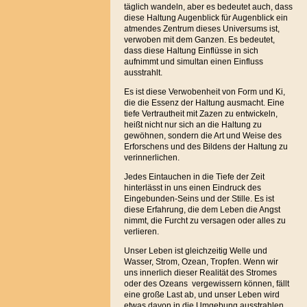
täglich wandeln, aber es bedeutet auch, dass
diese Haltung Augenblick für Augenblick ein
atmendes Zentrum dieses Universums ist,
verwoben mit dem Ganzen. Es bedeutet,
dass diese Haltung Einflüsse in sich
aufnimmt und simultan einen Einfluss
ausstrahlt.
Es ist diese Verwobenheit von Form und Ki,
die die Essenz der Haltung ausmacht. Eine
tiefe Vertrautheit mit Zazen zu entwickeln,
heißt nicht nur sich an die Haltung zu
gewöhnen, sondern die Art und Weise des
Erforschens und des Bildens der Haltung zu
verinnerlichen.
Jedes Eintauchen in die Tiefe der Zeit
hinterlässt in uns einen Eindruck des
Eingebunden-Seins und der Stille. Es ist
diese Erfahrung, die dem Leben die Angst
nimmt, die Furcht zu versagen oder alles zu
verlieren.
Unser Leben ist gleichzeitig Welle und
Wasser, Strom, Ozean, Tropfen. Wenn wir
uns innerlich dieser Realität des Stromes
oder des Ozeans vergewissern können, fällt
eine große Last ab, und unser Leben wird
etwas davon in die Umgebung ausstrahlen.