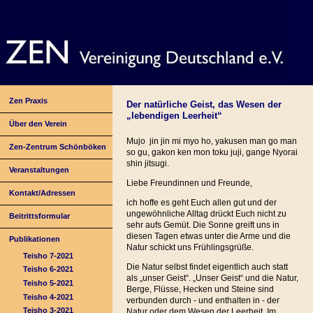
Zen Praxis
Der natürliche Geist, das Wesen der
„lebendigen Leerheit“
Über den Verein
Mujo jin jin mi myo ho, yakusen man go man
Zen-Zentrum Schönböken
so gu, gakon ken mon toku juji, gange Nyorai
shin jitsugi.
Veranstaltungen
Liebe Freundinnen und Freunde,
Kontakt/Adressen
ich hoffe es geht Euch allen gut und der
ungewöhnliche Alltag drückt Euch nicht zu
Beitrittsformular
sehr aufs Gemüt. Die Sonne greift uns in
diesen Tagen etwas unter die Arme und die
Publikationen
Natur schickt uns Frühlingsgrüße.
Teisho 7-2021
Die Natur selbst findet eigentlich auch statt
Teisho 6-2021
als „unser Geist“. „Unser Geist“ und die Natur,
Teisho 5-2021
Berge, Flüsse, Hecken und Steine sind
Teisho 4-2021
verbunden durch - und enthalten in - der
Teisho 3-2021
Natur oder dem Wesen der Leerheit. Im