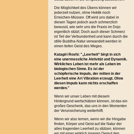
Die Möglichkeit des Übens können wir
jederzeit nutzen, ohne Hektik noch
Erreichen-Müssen. Oft wird uns dabei in
diesen T
agen jedoch auch schmerzlich
bewusst, wie sehr uns die Praxis im Dojo
eigentlich stützt. Doch auch dieser Schmerz
ist Teil der Verbundenheit und kann durch die
stille Buddha-Natur verwandelt werden in
einen tiefen Geist des Weges.
Katagiri Roshi: "„Leerheit“ birgt in sich
eine unermessliche Aktivität und Dynamik.
Wirkliches Leben ist mehr als Leben im
biologischen Sinne. Es ist der
schöpferische Impuls, der mitten in der
Leerheit eine Art Vibration erzeugt. Ohne
diesen Impuls kann nichts erschaffen
werden."
Wenn wir unser Leben mit diesem
Hintergrund wertschätzen können, ist das ein
großes Geschenk, das uns in den Momenten
der Verunsicherung weiterhilft.
Wenn wir also lernen, wenn wir die Hingabe
finden, Körper und Geist auf die Natur der
alles tragenden Leerheit zu stützen, können
wir mit einer wirklich inneren Demut den