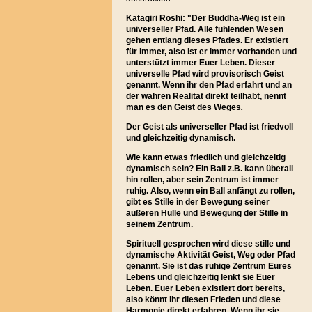
Katagiri Roshi: "Der Buddha-Weg ist ein
universeller Pfad. Alle fühlenden Wesen
gehen entlang dieses Pfades. Er existiert
für immer, also ist er immer vorhanden und
unterstützt immer Euer Leben. Dieser
universelle Pfad wird provisorisch Geist
genannt. Wenn ihr den Pfad erfahrt und an
der wahren Realität direkt teilhabt, nennt
man es den Geist des Weges
.
Der Geist als universeller Pfad ist friedvoll
und gleichzeitig dynamisch.
Wie kann etwas friedlich und gleichzeitig
dynamisch sein? Ein Ball z.B. kann überall
hin rollen, aber sein Zentrum ist immer
ruhig. Also, wenn ein Ball anfängt zu rollen,
gibt es Stille in der Bewegung seiner
äußeren Hülle und Bewegung der Stille in
seinem Zentrum.
Spirituell gesprochen wird diese stille und
dynamische Aktivität Geist, Weg oder Pfad
genannt. Sie ist das ruhige Zentrum Eures
Lebens und gleichzeitig lenkt sie Euer
Leben. Euer Leben existiert dort bereits,
also könnt ihr diesen Frieden und diese
Harmonie direkt erfahren. Wenn ihr sie