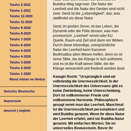
Buddha-Weg sagt man: Die Natur der
Teisho 2-2021
Leerheit und die Natur des Geistes sind nicht
Teisho 1-2021
zwei. Geist ist die „Lebendigkeit“, das, was
Teisho 12-2020
stattfindet als diese Natur.
Teisho 11-2020
Geist, im großen Sinne, ist das Leben, die
Teisho 9-2020
Dynamik oder die Fülle dessen, was man
Teisho 8-2020
provisorisch „Leerheit“ nennt oder KU.
Teisho 7-2020
Quelle, Raum und Zeit sind darin ein Wirken.
Durch diese lebendige, unergründliche
Teisho 6-2020
Natur der Leerheit kann Kanzeon
Teisho 5-2020
Bodhisattva allen Wesen helfen, denn es ist
Teisho 4-2020
seine Stille, die die Klänge in sich aufnimmt,
Teisho 3-2020
und es ist die Kraft seiner Stille, die die
Teisho 2-2020
Klänge verwandelt und friedvoll werden lässt.
Teisho 1-2020
Katagiri Roshi: "Ursprünglich sind wir
Mond mitten im Herbst
vollständig die Unermesslichkeit. In der
Unermesslichkeit des Universums gibt es
keine Zweiteilung, keine Unterscheidung.
Sotoshu Shumucho
Dort ist vollkommener Friede und
vollkommene Harmonie. Philosophisch
Impressum
gesagt nennt man das Leerheit. Manchmal
ist die Unermesslichkeit personalisiert und
deutsch
|
english
wird Buddha genannt. Wenn ihr diese Natur
der Leerheit erfahrt, wird sie Buddha-Natur
genannt. Mit einfachen Worten: Sie ist
universelles Bewusstsein. Bevor ihr