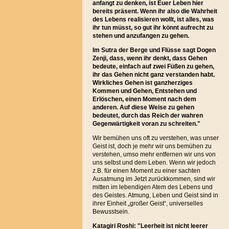
anfangt zu denken, ist Euer Leben hier
bereits präsent. Wenn ihr also die Wahrheit
des Lebens realisieren wollt, ist alles, was
ihr tun müsst, so gut ihr könnt aufrecht zu
stehen und anzufangen zu gehen.
Im Sutra der Berge und Flüsse sagt Dogen
Zenji, dass, wenn ihr denkt, dass Gehen
bedeute, einfach auf zwei Füßen zu gehen,
ihr das Gehen nicht ganz verstanden habt.
Wirkliches Gehen ist ganzherziges
Kommen und Gehen, Entstehen und
Erlöschen, einen Moment nach dem
anderen. Auf diese Weise zu gehen
bedeutet, durch das Reich der wahren
Gegenwärtigkeit voran zu schreiten."
Wir bemühen uns oft zu verstehen, was unser
Geist ist, doch je mehr wir uns bemühen zu
verstehen, umso mehr entfernen wir uns von
uns selbst und dem Leben. Wenn wir jedoch
z.B. für einen Moment zu einer sachten
Ausatmung im Jetzt zurückkommen, sind wir
mitten im lebendigen Atem des Lebens und
des Geistes. Atmung, Leben und Geist sind in
ihrer Einheit „großer Geist“, universelles
Bewusstsein.
Katagiri Roshi: "Leerheit ist nicht leerer