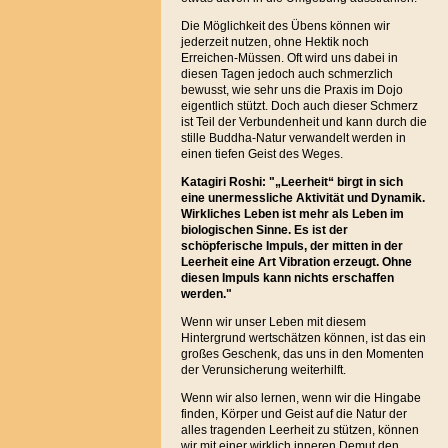
Die Möglichkeit des Übens können wir
jederzeit nutzen, ohne Hektik noch
Erreichen-Müssen. Oft wird uns dabei in
diesen T
agen jedoch auch schmerzlich
bewusst, wie sehr uns die Praxis im Dojo
eigentlich stützt. Doch auch dieser Schmerz
ist Teil der Verbundenheit und kann durch die
stille Buddha-Natur verwandelt werden in
einen tiefen Geist des Weges.
Katagiri Roshi: "„Leerheit“ birgt in sich
eine unermessliche Aktivität und Dynamik.
Wirkliches Leben ist mehr als Leben im
biologischen Sinne. Es ist der
schöpferische Impuls, der mitten in der
Leerheit eine Art Vibration erzeugt. Ohne
diesen Impuls kann nichts erschaffen
werden."
Wenn wir unser Leben mit diesem
Hintergrund wertschätzen können, ist das ein
großes Geschenk, das uns in den Momenten
der Verunsicherung weiterhilft.
Wenn wir also lernen, wenn wir die Hingabe
finden, Körper und Geist auf die Natur der
alles tragenden Leerheit zu stützen, können
wir mit einer wirklich inneren Demut den