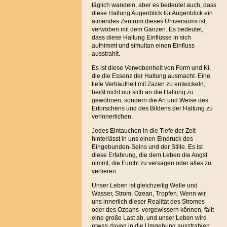
täglich wandeln, aber es bedeutet auch, dass
diese Haltung Augenblick für Augenblick ein
atmendes Zentrum dieses Universums ist,
verwoben mit dem Ganzen. Es bedeutet,
dass diese Haltung Einflüsse in sich
aufnimmt und simultan einen Einfluss
ausstrahlt.
Es ist diese Verwobenheit von Form und Ki,
die die Essenz der Haltung ausmacht. Eine
tiefe Vertrautheit mit Zazen zu entwickeln,
heißt nicht nur sich an die Haltung zu
gewöhnen, sondern die Art und Weise des
Erforschens und des Bildens der Haltung zu
verinnerlichen.
Jedes Eintauchen in die Tiefe der Zeit
hinterlässt in uns einen Eindruck des
Eingebunden-Seins und der Stille. Es ist
diese Erfahrung, die dem Leben die Angst
nimmt, die Furcht zu versagen oder alles zu
verlieren.
Unser Leben ist gleichzeitig Welle und
Wasser, Strom, Ozean, Tropfen. Wenn wir
uns innerlich dieser Realität des Stromes
oder des Ozeans vergewissern können, fällt
eine große Last ab, und unser Leben wird
etwas davon in die Umgebung ausstrahlen.