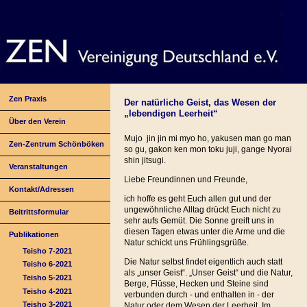
Zen Praxis
Der natürliche Geist, das Wesen der
„lebendigen Leerheit“
Über den Verein
Mujo jin jin mi myo ho, yakusen man go man
Zen-Zentrum Schönböken
so gu, gakon ken mon toku juji, gange Nyorai
shin jitsugi.
Veranstaltungen
Liebe Freundinnen und Freunde,
Kontakt/Adressen
ich hoffe es geht Euch allen gut und der
ungewöhnliche Alltag drückt Euch nicht zu
Beitrittsformular
sehr aufs Gemüt. Die Sonne greift uns in
diesen Tagen etwas unter die Arme und die
Publikationen
Natur schickt uns Frühlingsgrüße.
Teisho 7-2021
Die Natur selbst findet eigentlich auch statt
Teisho 6-2021
als „unser Geist“. „Unser Geist“ und die Natur,
Teisho 5-2021
Berge, Flüsse, Hecken und Steine sind
Teisho 4-2021
verbunden durch - und enthalten in - der
Teisho 3-2021
Natur oder dem Wesen der Leerheit. Im