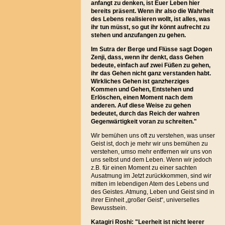
anfangt zu denken, ist Euer Leben hier
bereits präsent. Wenn ihr also die Wahrheit
des Lebens realisieren wollt, ist alles, was
ihr tun müsst, so gut ihr könnt aufrecht zu
stehen und anzufangen zu gehen.
Im Sutra der Berge und Flüsse sagt Dogen
Zenji, dass, wenn ihr denkt, dass Gehen
bedeute, einfach auf zwei Füßen zu gehen,
ihr das Gehen nicht ganz verstanden habt.
Wirkliches Gehen ist ganzherziges
Kommen und Gehen, Entstehen und
Erlöschen, einen Moment nach dem
anderen. Auf diese Weise zu gehen
bedeutet, durch das Reich der wahren
Gegenwärtigkeit voran zu schreiten."
Wir bemühen uns oft zu verstehen, was unser
Geist ist, doch je mehr wir uns bemühen zu
verstehen, umso mehr entfernen wir uns von
uns selbst und dem Leben. Wenn wir jedoch
z.B. für einen Moment zu einer sachten
Ausatmung im Jetzt zurückkommen, sind wir
mitten im lebendigen Atem des Lebens und
des Geistes. Atmung, Leben und Geist sind in
ihrer Einheit „großer Geist“, universelles
Bewusstsein.
Katagiri Roshi: "Leerheit ist nicht leerer