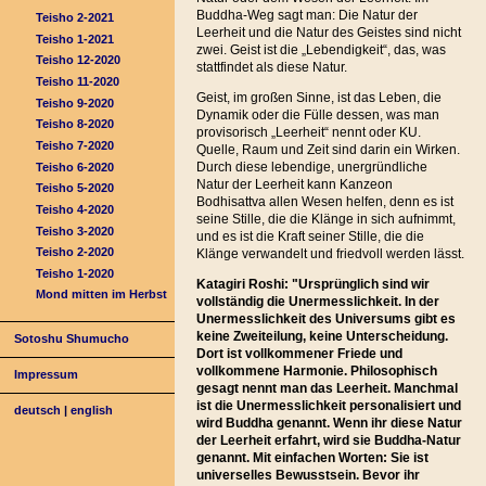
Buddha-Weg sagt man: Die Natur der
Teisho 2-2021
Leerheit und die Natur des Geistes sind nicht
Teisho 1-2021
zwei. Geist ist die „Lebendigkeit“, das, was
Teisho 12-2020
stattfindet als diese Natur.
Teisho 11-2020
Geist, im großen Sinne, ist das Leben, die
Teisho 9-2020
Dynamik oder die Fülle dessen, was man
Teisho 8-2020
provisorisch „Leerheit“ nennt oder KU.
Teisho 7-2020
Quelle, Raum und Zeit sind darin ein Wirken.
Durch diese lebendige, unergründliche
Teisho 6-2020
Natur der Leerheit kann Kanzeon
Teisho 5-2020
Bodhisattva allen Wesen helfen, denn es ist
Teisho 4-2020
seine Stille, die die Klänge in sich aufnimmt,
Teisho 3-2020
und es ist die Kraft seiner Stille, die die
Teisho 2-2020
Klänge verwandelt und friedvoll werden lässt.
Teisho 1-2020
Katagiri Roshi: "Ursprünglich sind wir
Mond mitten im Herbst
vollständig die Unermesslichkeit. In der
Unermesslichkeit des Universums gibt es
keine Zweiteilung, keine Unterscheidung.
Sotoshu Shumucho
Dort ist vollkommener Friede und
vollkommene Harmonie. Philosophisch
Impressum
gesagt nennt man das Leerheit. Manchmal
ist die Unermesslichkeit personalisiert und
deutsch
|
english
wird Buddha genannt. Wenn ihr diese Natur
der Leerheit erfahrt, wird sie Buddha-Natur
genannt. Mit einfachen Worten: Sie ist
universelles Bewusstsein. Bevor ihr