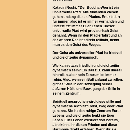
Katagiri Roshi: "Der Buddha-Weg ist ein
universeller Pfad. Alle fühlenden Wesen
gehen entlang dieses Pfades. Er existiert
für immer, also ist er immer vorhanden und
unterstützt immer Euer Leben. Dieser
universelle Pfad wird provisorisch Geist
genannt. Wenn ihr den Pfad erfahrt und an
der wahren Realität direkt teilhabt, nennt
man es den Geist des Weges
.
Der Geist als universeller Pfad ist friedvoll
und gleichzeitig dynamisch.
Wie kann etwas friedlich und gleichzeitig
dynamisch sein? Ein Ball z.B. kann überall
hin rollen, aber sein Zentrum ist immer
ruhig. Also, wenn ein Ball anfängt zu rollen,
gibt es Stille in der Bewegung seiner
äußeren Hülle und Bewegung der Stille in
seinem Zentrum.
Spirituell gesprochen wird diese stille und
dynamische Aktivität Geist, Weg oder Pfad
genannt. Sie ist das ruhige Zentrum Eures
Lebens und gleichzeitig lenkt sie Euer
Leben. Euer Leben existiert dort bereits,
also könnt ihr diesen Frieden und diese
Harmonie direkt erfahren. Wenn ihr sie