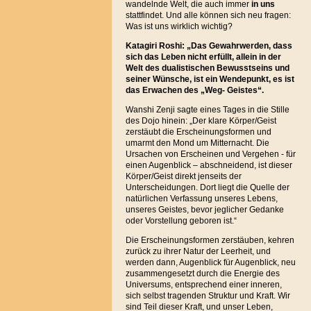
wandelnde Welt, die auch immer
in uns
stattfindet. Und alle können sich neu fragen:
Was ist uns wirklich wichtig?
Katagiri Roshi: „Das Gewahrwerden, dass
sich das Leben nicht erfüllt, allein in der
Welt des dualistischen Bewusstseins und
seiner Wünsche, ist ein Wendepunkt, es ist
das Erwachen des „Weg- Geistes“.
Wanshi Zenji sagte eines Tages in die Stille
des Dojo hinein: „Der klare Körper/Geist
zerstäubt die Erscheinungsformen und
umarmt den Mond um Mitternacht. Die
Ursachen von Erscheinen und Vergehen - für
einen Augenblick – abschneidend, ist dieser
Körper/Geist direkt jenseits der
Unterscheidungen. Dort liegt die Quelle der
natürlichen Verfassung unseres Lebens,
unseres Geistes, bevor jeglicher Gedanke
oder Vorstellung geboren ist.“
Die Erscheinungsformen zerstäuben, kehren
zurück zu ihrer Natur der Leerheit, und
werden dann, Augenblick für Augenblick, neu
zusammengesetzt durch die Energie des
Universums, entsprechend einer inneren,
sich selbst tragenden Struktur und Kraft. Wir
sind Teil dieser Kraft, und unser Leben,