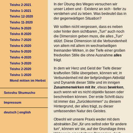
In der Übung des Weges versuchen wir
Teisho 2-2021
unser Leben und - Existenz an sich - tiefer zu
Teisho 1-2021
verstehen und zu leben. Was bedeutet das in
Teisho 12-2020
der gegenwärtigen Situation?
Teisho 11-2020
Wir sollten nicht vergessen, dass es neben
Teisho 9-2020
oder hinter dem sichtbaren „Tun“ auch noch
Teisho 8-2020
die Dimension geben muss, die alles „Tun“
Teisho 7-2020
stützt. Diese Dimension ist die Verbundenheit
von allem mit allem im wechselseitigen
Teisho 6-2020
Ineinander-Wirken, in der Tiefe einer großen
Teisho 5-2020
friedvollen Stille die ohne Ausnahme
alles
Teisho 4-2020
trägt.
Teisho 3-2020
In dem wir Herz und Geist der Tiefe dieser
Teisho 2-2020
kraftvollen Stille übergeben, können wir, in
Teisho 1-2020
Verbundenheit mit der tiefgründigen Aktivität
Mond mitten im Herbst
und Dynamik dieser Stille und im innigen
Zusammenwirken mit ihr
, etwas
bewirken
,
auch wenn wir es nicht objektiv fassen oder
Sotoshu Shumucho
beschreiben können. Der erste Schritt dazu
ist immer das „Zurückkommen“ zu diesem
Impressum
Hintergrund, der alles trägt, zu dieser
umfassenden Natur des Geistes.
deutsch
|
english
Obwohl wir unsere Praxis weder mit dem
abstrakten Ziel „für uns selbst oder für andere
tun“, können wir sie, auf der Grundlage ihres