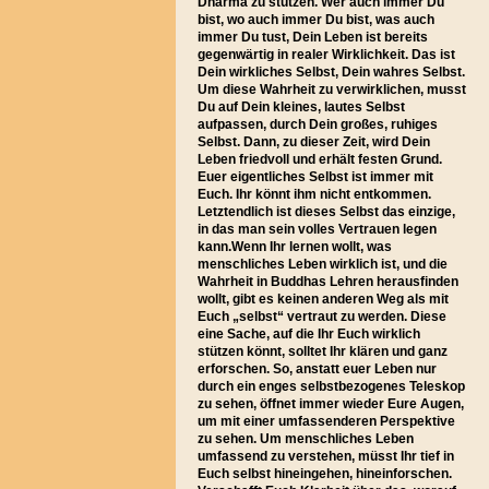
Dharma zu stützen. Wer auch immer Du
bist, wo auch immer Du bist, was auch
immer Du tust, Dein Leben ist bereits
gegenwärtig in realer Wirklichkeit. Das ist
Dein wirkliches Selbst, Dein wahres Selbst.
Um diese Wahrheit zu verwirklichen, musst
Du auf Dein kleines, lautes Selbst
aufpassen, durch Dein großes, ruhiges
Selbst. Dann, zu dieser Zeit, wird Dein
Leben friedvoll und erhält festen Grund.
Euer eigentliches Selbst ist immer mit
Euch. Ihr könnt ihm nicht entkommen.
Letztendlich ist dieses Selbst das einzige,
in das man sein volles Vertrauen legen
kann.Wenn Ihr lernen wollt, was
menschliches Leben wirklich ist, und die
Wahrheit in Buddhas Lehren herausfinden
wollt, gibt es keinen anderen Weg als mit
Euch „selbst“ vertraut zu werden. Diese
eine Sache, auf die Ihr Euch wirklich
stützen könnt, solltet Ihr klären und ganz
erforschen. So, anstatt euer Leben nur
durch ein enges selbstbezogenes Teleskop
zu sehen, öffnet immer wieder Eure Augen,
um mit einer umfassenderen Perspektive
zu sehen. Um menschliches Leben
umfassend zu verstehen, müsst Ihr tief in
Euch selbst hineingehen, hineinforschen.