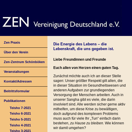
Zen Praxis
Die Energie des Lebens – die
Lebenskraft, die uns gegeben ist.
Über den Verein
Liebe Freundinnen und Freunde
Zen-Zentrum Schönböken
Euch allen von Herzen einen guten Tag.
Veranstaltungen
Zunächst möchte auch ich an dieser Stelle
sagen: Unser größter Respekt gilt allen, die
Kontakt/Adressen
in dieser Situation im Gesundheitswesen und
anderen Aufgaben zur grundlegenden
Beitrittsformular
Versorgung der Menschen arbeiten. Auch in
unserer Sangha gibt es viele, die darin
Publikationen
involviert sind. Alle werden sicher gerne aktiv
Teisho 7-2021
mithelfen, um diese Krise zu bewältigen,
doch aufgrund des komplexen Problems
Teisho 6-2021
muss auch für viele Ihr „Tun“ einfach darin
Teisho 5-2021
bestehen,
zu Hause zu bleiben.
Wie können
Teisho 4-2021
wir damit umgehen?
Teisho 3-2021