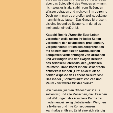
aber das Spiegelbild des Mondes schwimmt
nicht weg, es ist da, stabil, vom fließenden
Wasser getragen und nicht von ihm getrennt.
Doch wenn man es ergreifen wollte, bekäme
man nichts zu fassen. Das Ganze ist präsent
als eine lebendige Szenerie, in der alles
ineinander eingefügt ist.
Katagiri Roshi: „Wenn Ihr Euer Leben
verstehen wollt, solltet Ihr beide Seiten
verstehen: den alltäglichen, praktischen,
vergehenden Bereich des Zeitprozesses
mit seinem komplexen Karma, seinen
komplexen Verflechtungen von Ursachen
und Wirkungen und den ewigen Bereich
des zeitlosen Potentials, des „zeitlosen
Raumes“. Dann könnt Ihr ein Gewahrsein
entwickeln für den „Ort“ an dem diese
beiden Aspekte des Lebens vereint sind.
Das ist der „Schnittpunkt“ von Zeit und
Raum - der wahre Ort des Seins“
Von diesem „wahren Ort des Seins“ aus
sollten wir, und alle Menschen, die Ursachen
und Wirkungen, das komplexe Karma der
modernen, einseitig globalisierten Welt, neu
reflektieren und ihre Konsequenzen
wahrhaftig erfühlen. Es ist eine sich ständig