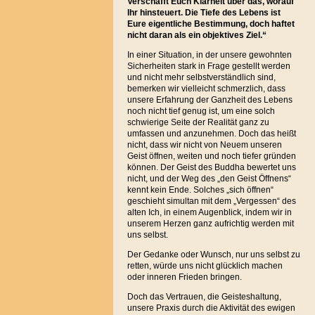
Verschafft Euch Klarheit über das, worauf
Ihr hinsteuert. Die Tiefe des Lebens ist
Eure eigentliche Bestimmung, doch haftet
nicht daran als ein objektives Ziel.“
In einer Situation, in der unsere gewohnten
Sicherheiten stark in Frage gestellt werden
und nicht mehr selbstverständlich sind,
bemerken wir vielleicht schmerzlich, dass
unsere Erfahrung der Ganzheit des Lebens
noch nicht tief genug ist, um eine solch
schwierige Seite der Realität ganz zu
umfassen und anzunehmen. Doch das heißt
nicht, dass wir nicht von Neuem unseren
Geist öffnen, weiten und noch tiefer gründen
können. Der Geist des Buddha bewertet uns
nicht, und
der Weg des „den Geist Öffnens“
kennt kein Ende. Solches „sich öffnen“
geschieht simultan mit dem „Vergessen“ des
alten Ich, in einem Augenblick, indem wir in
unserem Herzen ganz aufrichtig werden mit
uns selbst.
Der Gedanke oder Wunsch, nur uns selbst zu
retten, würde uns nicht glücklich machen
oder inneren Frieden bringen.
Doch das Vertrauen, die Geisteshaltung,
unsere Praxis durch die Aktivität des ewigen