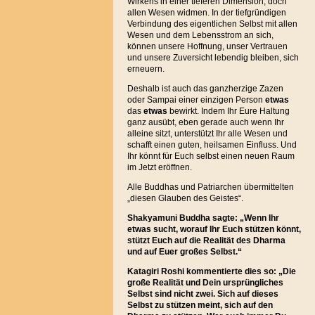
Wirkens in einer tieferen Dimension, doch
allen Wesen widmen. In der tiefgründigen
Verbindung des eigentlichen Selbst mit allen
Wesen und dem Lebensstrom an sich,
können unsere Hoffnung, unser Vertrauen
und unsere Zuversicht lebendig bleiben, sich
erneuern.
Deshalb ist auch das ganzherzige Zazen
oder Sampai einer einzigen Person
etwas
das
etwas
bewirkt. Indem Ihr Eure Haltung
ganz ausübt, eben gerade auch wenn Ihr
alleine sitzt, unterstützt Ihr alle Wesen und
schafft einen guten, heilsamen Einfluss. Und
Ihr könnt für Euch selbst einen neuen Raum
im Jetzt eröffnen.
Alle Buddhas und Patriarchen übermittelten
„diesen Glauben des Geistes“.
Shakyamuni Buddha sagte: „Wenn Ihr
etwas sucht, worauf Ihr Euch stützen könnt,
stützt Euch auf die Realität des Dharma
und auf Euer großes Selbst.“
Katagiri Roshi kommentierte dies so: „Die
große Realität und Dein ursprüngliches
Selbst sind nicht zwei. Sich auf dieses
Selbst zu stützen meint, sich auf den