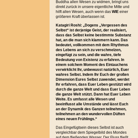
Buddha allen Wesen zu widmen, bringt uns
direkt zurück in unsere eigentliche Mitte und
hilft allen Wesen, auch wenn das
WIE
einer
größeren Kraft überlassen ist.
Katagiri Roshi: „Dogens „Vergessen des
Selbst“ ist derjenige Geist, der realisiert,
dass das Selbst keine bestimmte Substanz
hat, an die man sich klammern kann. Das
bedeutet, vollkommen mit dem Rhythmus
des Lebens an sich zu verschmelzen,
eingefügt zu sein, und die wahre, tiefe
Bedeutung von Existenz zu erfahren. In
einem solchem Moment des Eintauchens
verwirklicht Ihr, unbewusst natürlich, Euer
wahres Selbst. Indem Ihr Euch der großen
Dimension Eures Selbst zuwendet, werdet
Ihr erfahren, dass Euer Leben gestützt wird
durch die ganze Welt und dass Euer Leben
die ganze Welt stützt. Dann hat Euer Leben
Weite. Es umfasst alle Wesen und
beeinflusst alle Umstände und lässt Euch
an der Dynamik des Ganzen teilnehmen,
teilnehmen an den wundervollen Düften
eines neuen Frühlings.“
Das Eingefügtsein dieses Selbst ist auch
vergleichbar dem Spiegelbild des Mondes
auf dem fließenden Wasser. Der Fluss fließt,