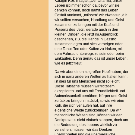
Katagiri Roshi sagte: „Der Dharma, unser
Leben ist immer schon da, bevor wir sie
denken können, doch damit das Leben
Gestalt annimmt, „müssen“ wir etwas tun, d.h.
wir sollten versuchen, Handlung und Geist
zusammen zu bringen mit der Kraft und
Präsenz des Jetzt, gerade auch in den
kleinen Dingen, die jetzt im Augenblick
geschehen, z.B. die Hände in Gassho
zusammenlegen und sich verneigen oder
eine Tasse Tee oder Kaffee zu trinken, mit
dem Fahrrad unterwegs zu sein oder beim
Einkaufen. Denn genau das ist unser Leben,
wie es jetzt fließt.
Da wir aber einen so großen Kopf haben, der
sich in ganz anderen Welten aufhalten kann,
ist dies für uns Menschen nicht so leicht.
Diese Tatsache müssen wir trotzdem
akzeptieren und uns mit Freundlichkeit und
Aufmerksamkeit bemühen, Körper und Geist
zurück zu bringen ins Jetzt, so wie wir eine
Kuh, die sich verlaufen hat, auf ihre
eigentliche Weide zurückbringen. Da wir
menschliche Wesen sind, können wir den
Denkprozess nicht einfach stoppen, doch um
die Bedeutung des Lebens wirklich zu
verstehen, müssen wir das Denken
überschreiten und die unermessliche