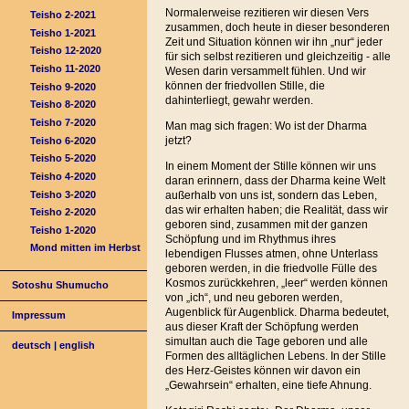
Normalerweise rezitieren wir diesen Vers
Teisho 2-2021
zusammen, doch heute in dieser besonderen
Teisho 1-2021
Zeit und Situation können wir ihn „nur“ jeder
Teisho 12-2020
für sich selbst rezitieren und gleichzeitig - alle
Teisho 11-2020
Wesen darin versammelt fühlen. Und wir
können der friedvollen Stille, die
Teisho 9-2020
dahinterliegt, gewahr werden.
Teisho 8-2020
Teisho 7-2020
Man mag sich fragen: Wo ist der Dharma
jetzt?
Teisho 6-2020
Teisho 5-2020
In einem Moment der Stille können wir uns
Teisho 4-2020
daran erinnern, dass der Dharma keine Welt
Teisho 3-2020
außerhalb von uns ist, sondern das Leben,
das wir erhalten haben; die Realität, dass wir
Teisho 2-2020
geboren sind, zusammen mit der ganzen
Teisho 1-2020
Schöpfung und im Rhythmus ihres
Mond mitten im Herbst
lebendigen Flusses atmen, ohne Unterlass
geboren werden, in die friedvolle Fülle des
Kosmos zurückkehren, „leer“ werden können
Sotoshu Shumucho
von „ich“, und neu geboren werden,
Augenblick für Augenblick. Dharma bedeutet,
Impressum
aus dieser Kraft der Schöpfung werden
simultan auch die Tage geboren und alle
deutsch
|
english
Formen des alltäglichen Lebens. In der Stille
des Herz-Geistes können wir davon ein
„Gewahrsein“ erhalten, eine tiefe Ahnung.