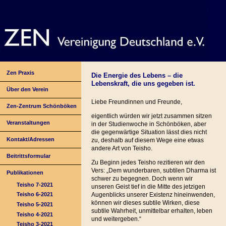
Zen Praxis
Die Energie des Lebens – die
Lebenskraft, die uns gegeben ist.
Über den Verein
Liebe Freundinnen und Freunde,
Zen-Zentrum Schönböken
eigentlich würden wir jetzt zusammen sitzen
Veranstaltungen
in der Studienwoche in Schönböken, aber
die gegenwärtige Situation lässt dies nicht
Kontakt/Adressen
zu, deshalb auf diesem Wege eine etwas
andere Art von Teisho.
Beitrittsformular
Zu Beginn jedes Teisho rezitieren wir den
Vers: „Dem wunderbaren, subtilen Dharma ist
Publikationen
schwer zu begegnen. Doch wenn wir
Teisho 7-2021
unseren Geist tief in die Mitte des jetzigen
Augenblicks unserer Existenz hineinwenden,
Teisho 6-2021
können wir dieses subtile Wirken, diese
Teisho 5-2021
subtile Wahrheit, unmittelbar erhalten, leben
Teisho 4-2021
und weitergeben.“
Teisho 3-2021