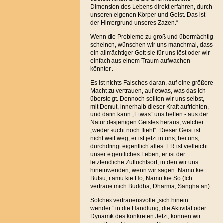
Dimension des Lebens direkt erfahren, durch
unseren eigenen Körper und Geist. Das ist
der Hintergrund unseres Zazen.“
Wenn die Probleme zu groß und übermächtig
scheinen, wünschen wir uns manchmal, dass
ein allmächtiger Gott sie für uns löst oder wir
einfach aus einem Traum aufwachen
könnten.
Es ist nichts Falsches daran, auf eine größere
Macht zu vertrauen, auf etwas, was das Ich
übersteigt. Dennoch sollten wir uns selbst,
mit Demut, innerhalb dieser Kraft aufrichten,
und dann kann „Etwas“ uns helfen - aus der
Natur desjenigen Geistes heraus, welcher
„weder sucht noch flieht“. Dieser Geist ist
nicht weit weg, er ist jetzt in uns, bei uns,
durchdringt eigentlich alles. ER ist vielleicht
unser eigentliches Leben, er ist der
letztendliche Zufluchtsort, in den wir uns
hineinwenden, wenn wir sagen: Namu kie
Butsu, namu kie Ho, Namu kie So (Ich
vertraue mich Buddha, Dharma, Sangha an).
Solches vertrauensvolle „sich hinein
wenden“ in die Handlung, die Aktivität oder
Dynamik des konkreten Jetzt, können wir