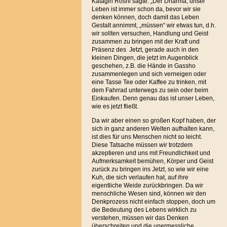
Katagiri Roshi sagte: „Der Dharma, unser
Leben ist immer schon da, bevor wir sie
denken können, doch damit das Leben
Gestalt annimmt, „müssen“ wir etwas tun, d.h.
wir sollten versuchen, Handlung und Geist
zusammen zu bringen mit der Kraft und
Präsenz des Jetzt, gerade auch in den
kleinen Dingen, die jetzt im Augenblick
geschehen, z.B. die Hände in Gassho
zusammenlegen und sich verneigen oder
eine Tasse Tee oder Kaffee zu trinken, mit
dem Fahrrad unterwegs zu sein oder beim
Einkaufen. Denn genau das ist unser Leben,
wie es jetzt fließt.
Da wir aber einen so großen Kopf haben, der
sich in ganz anderen Welten aufhalten kann,
ist dies für uns Menschen nicht so leicht.
Diese Tatsache müssen wir trotzdem
akzeptieren und uns mit Freundlichkeit und
Aufmerksamkeit bemühen, Körper und Geist
zurück zu bringen ins Jetzt, so wie wir eine
Kuh, die sich verlaufen hat, auf ihre
eigentliche Weide zurückbringen. Da wir
menschliche Wesen sind, können wir den
Denkprozess nicht einfach stoppen, doch um
die Bedeutung des Lebens wirklich zu
verstehen, müssen wir das Denken
überschreiten und die unermessliche