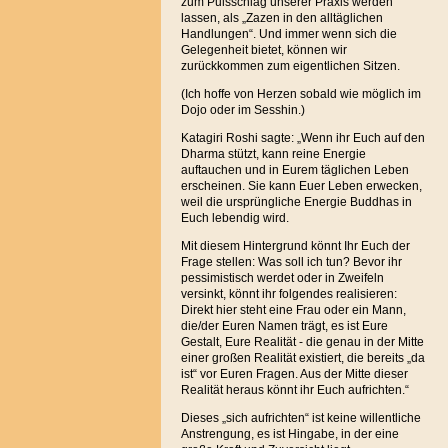
zum Pulsschlag unserer Praxis werden
lassen, als „Zazen in den alltäglichen
Handlungen“. Und immer wenn sich die
Gelegenheit bietet, können wir
zurückkommen zum eigentlichen Sitzen.
(Ich hoffe von Herzen sobald wie möglich im
Dojo oder im Sesshin.)
Katagiri Roshi sagte: „Wenn ihr Euch auf den
Dharma stützt, kann reine Energie
auftauchen und in Eurem täglichen Leben
erscheinen. Sie kann Euer Leben erwecken,
weil die ursprüngliche Energie Buddhas in
Euch lebendig wird.
Mit diesem Hintergrund könnt Ihr Euch der
Frage stellen: Was soll ich tun? Bevor ihr
pessimistisch werdet oder in Zweifeln
versinkt, könnt ihr folgendes realisieren:
Direkt hier steht eine Frau oder ein Mann,
die/der Euren Namen trägt, es ist Eure
Gestalt, Eure Realität - die genau in der Mitte
einer großen Realität existiert, die bereits „da
ist“ vor Euren Fragen
. Aus der Mitte dieser
Realität heraus könnt ihr Euch aufrichten.“
Dieses „sich aufrichten“ ist keine willentliche
Anstrengung, es ist Hingabe, in der eine