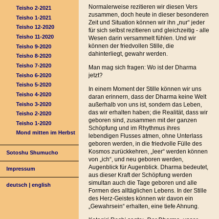
Normalerweise rezitieren wir diesen Vers
Teisho 2-2021
zusammen, doch heute in dieser besonderen
Teisho 1-2021
Zeit und Situation können wir ihn „nur“ jeder
Teisho 12-2020
für sich selbst rezitieren und gleichzeitig - alle
Teisho 11-2020
Wesen darin versammelt fühlen. Und wir
können der friedvollen Stille, die
Teisho 9-2020
dahinterliegt, gewahr werden.
Teisho 8-2020
Teisho 7-2020
Man mag sich fragen: Wo ist der Dharma
jetzt?
Teisho 6-2020
Teisho 5-2020
In einem Moment der Stille können wir uns
Teisho 4-2020
daran erinnern, dass der Dharma keine Welt
Teisho 3-2020
außerhalb von uns ist, sondern das Leben,
das wir erhalten haben; die Realität, dass wir
Teisho 2-2020
geboren sind, zusammen mit der ganzen
Teisho 1-2020
Schöpfung und im Rhythmus ihres
Mond mitten im Herbst
lebendigen Flusses atmen, ohne Unterlass
geboren werden, in die friedvolle Fülle des
Kosmos zurückkehren, „leer“ werden können
Sotoshu Shumucho
von „ich“, und neu geboren werden,
Augenblick für Augenblick. Dharma bedeutet,
Impressum
aus dieser Kraft der Schöpfung werden
simultan auch die Tage geboren und alle
deutsch
|
english
Formen des alltäglichen Lebens. In der Stille
des Herz-Geistes können wir davon ein
„Gewahrsein“ erhalten, eine tiefe Ahnung.