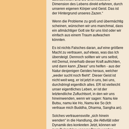
Dimension des Lebens direkt erfahren, durch
unseren eigenen Körper und Geist. Das ist
der Hintergrund unseres Zazen.“
Wenn die Probleme zu groß und übermächtig
scheinen, wünschen wir uns manchmal, dass
ein allmächtiger Gott sie für uns löst oder wir
einfach aus einem Traum aufwachen
könnten.
Es ist nichts Falsches daran, auf eine größere
Macht zu vertrauen, auf etwas, was das Ich
übersteigt. Dennoch sollten wir uns selbst,
mit Demut, innerhalb dieser Kraft aufrichten,
und dann kann „Etwas“ uns helfen - aus der
Natur desjenigen Geistes heraus, welcher
„weder sucht noch flieht“. Dieser Geist ist
nicht weit weg, er ist jetzt in uns, bei uns,
durchdringt eigentlich alles. ER ist vielleicht
unser eigentliches Leben, er ist der
letztendliche Zufluchtsort, in den wir uns
hineinwenden, wenn wir sagen: Namu kie
Butsu, namu kie Ho, Namu kie So (Ich
vertraue mich Buddha, Dharma, Sangha an).
Solches vertrauensvolle „sich hinein
wenden“ in die Handlung, die Aktivität oder
Dynamik des konkreten Jetzt, können wir