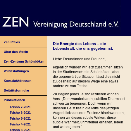
Zen Praxis
Die Energie des Lebens – die
Lebenskraft, die uns gegeben ist.
Über den Verein
Liebe Freundinnen und Freunde,
Zen-Zentrum Schönböken
eigentlich würden wir jetzt zusammen sitzen
Veranstaltungen
in der Studienwoche in Schönböken, aber
die gegenwärtige Situation lässt dies nicht
Kontakt/Adressen
zu, deshalb auf diesem Wege eine etwas
andere Art von Teisho.
Beitrittsformular
Zu Beginn jedes Teisho rezitieren wir den
Vers: „Dem wunderbaren, subtilen Dharma ist
Publikationen
schwer zu begegnen. Doch wenn wir
Teisho 7-2021
unseren Geist tief in die Mitte des jetzigen
Augenblicks unserer Existenz hineinwenden,
Teisho 6-2021
können wir dieses subtile Wirken, diese
Teisho 5-2021
subtile Wahrheit, unmittelbar erhalten, leben
Teisho 4-2021
und weitergeben.“
Teisho 3-2021