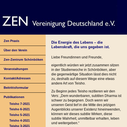
Zen Praxis
Die Energie des Lebens – die
Lebenskraft, die uns gegeben ist.
Über den Verein
Liebe Freundinnen und Freunde,
Zen-Zentrum Schönböken
eigentlich würden wir jetzt zusammen sitzen
Veranstaltungen
in der Studienwoche in Schönböken, aber
die gegenwärtige Situation lässt dies nicht
Kontakt/Adressen
zu, deshalb auf diesem Wege eine etwas
andere Art von Teisho.
Beitrittsformular
Zu Beginn jedes Teisho rezitieren wir den
Vers: „Dem wunderbaren, subtilen Dharma ist
Publikationen
schwer zu begegnen. Doch wenn wir
Teisho 7-2021
unseren Geist tief in die Mitte des jetzigen
Augenblicks unserer Existenz hineinwenden,
Teisho 6-2021
können wir dieses subtile Wirken, diese
Teisho 5-2021
subtile Wahrheit, unmittelbar erhalten, leben
Teisho 4-2021
und weitergeben.“
Teisho 3-2021