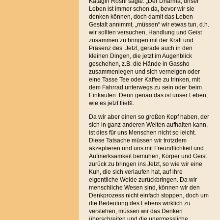
Katagiri Roshi sagte: „Der Dharma, unser
Leben ist immer schon da, bevor wir sie
denken können, doch damit das Leben
Gestalt annimmt, „müssen“ wir etwas tun, d.h.
wir sollten versuchen, Handlung und Geist
zusammen zu bringen mit der Kraft und
Präsenz des Jetzt, gerade auch in den
kleinen Dingen, die jetzt im Augenblick
geschehen, z.B. die Hände in Gassho
zusammenlegen und sich verneigen oder
eine Tasse Tee oder Kaffee zu trinken, mit
dem Fahrrad unterwegs zu sein oder beim
Einkaufen. Denn genau das ist unser Leben,
wie es jetzt fließt.
Da wir aber einen so großen Kopf haben, der
sich in ganz anderen Welten aufhalten kann,
ist dies für uns Menschen nicht so leicht.
Diese Tatsache müssen wir trotzdem
akzeptieren und uns mit Freundlichkeit und
Aufmerksamkeit bemühen, Körper und Geist
zurück zu bringen ins Jetzt, so wie wir eine
Kuh, die sich verlaufen hat, auf ihre
eigentliche Weide zurückbringen. Da wir
menschliche Wesen sind, können wir den
Denkprozess nicht einfach stoppen, doch um
die Bedeutung des Lebens wirklich zu
verstehen, müssen wir das Denken
überschreiten und die unermessliche