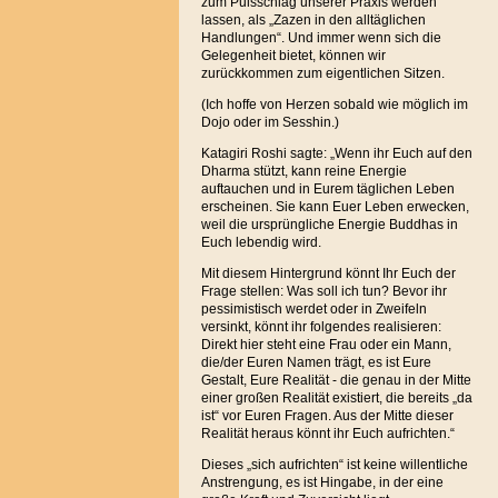
zum Pulsschlag unserer Praxis werden
lassen, als „Zazen in den alltäglichen
Handlungen“. Und immer wenn sich die
Gelegenheit bietet, können wir
zurückkommen zum eigentlichen Sitzen.
(Ich hoffe von Herzen sobald wie möglich im
Dojo oder im Sesshin.)
Katagiri Roshi sagte: „Wenn ihr Euch auf den
Dharma stützt, kann reine Energie
auftauchen und in Eurem täglichen Leben
erscheinen. Sie kann Euer Leben erwecken,
weil die ursprüngliche Energie Buddhas in
Euch lebendig wird.
Mit diesem Hintergrund könnt Ihr Euch der
Frage stellen: Was soll ich tun? Bevor ihr
pessimistisch werdet oder in Zweifeln
versinkt, könnt ihr folgendes realisieren:
Direkt hier steht eine Frau oder ein Mann,
die/der Euren Namen trägt, es ist Eure
Gestalt, Eure Realität - die genau in der Mitte
einer großen Realität existiert, die bereits „da
ist“ vor Euren Fragen
. Aus der Mitte dieser
Realität heraus könnt ihr Euch aufrichten.“
Dieses „sich aufrichten“ ist keine willentliche
Anstrengung, es ist Hingabe, in der eine