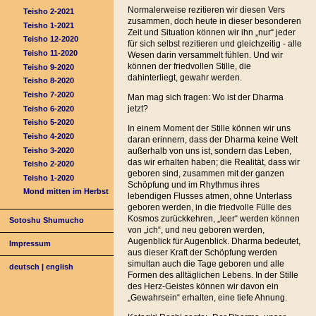
Normalerweise rezitieren wir diesen Vers
Teisho 2-2021
zusammen, doch heute in dieser besonderen
Teisho 1-2021
Zeit und Situation können wir ihn „nur“ jeder
Teisho 12-2020
für sich selbst rezitieren und gleichzeitig - alle
Teisho 11-2020
Wesen darin versammelt fühlen. Und wir
können der friedvollen Stille, die
Teisho 9-2020
dahinterliegt, gewahr werden.
Teisho 8-2020
Teisho 7-2020
Man mag sich fragen: Wo ist der Dharma
jetzt?
Teisho 6-2020
Teisho 5-2020
In einem Moment der Stille können wir uns
Teisho 4-2020
daran erinnern, dass der Dharma keine Welt
Teisho 3-2020
außerhalb von uns ist, sondern das Leben,
das wir erhalten haben; die Realität, dass wir
Teisho 2-2020
geboren sind, zusammen mit der ganzen
Teisho 1-2020
Schöpfung und im Rhythmus ihres
Mond mitten im Herbst
lebendigen Flusses atmen, ohne Unterlass
geboren werden, in die friedvolle Fülle des
Kosmos zurückkehren, „leer“ werden können
Sotoshu Shumucho
von „ich“, und neu geboren werden,
Augenblick für Augenblick. Dharma bedeutet,
Impressum
aus dieser Kraft der Schöpfung werden
simultan auch die Tage geboren und alle
deutsch
|
english
Formen des alltäglichen Lebens. In der Stille
des Herz-Geistes können wir davon ein
„Gewahrsein“ erhalten, eine tiefe Ahnung.