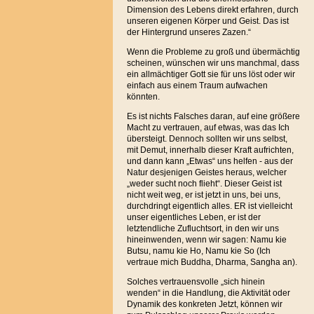
Dimension des Lebens direkt erfahren, durch
unseren eigenen Körper und Geist. Das ist
der Hintergrund unseres Zazen.“
Wenn die Probleme zu groß und übermächtig
scheinen, wünschen wir uns manchmal, dass
ein allmächtiger Gott sie für uns löst oder wir
einfach aus einem Traum aufwachen
könnten.
Es ist nichts Falsches daran, auf eine größere
Macht zu vertrauen, auf etwas, was das Ich
übersteigt. Dennoch sollten wir uns selbst,
mit Demut, innerhalb dieser Kraft aufrichten,
und dann kann „Etwas“ uns helfen - aus der
Natur desjenigen Geistes heraus, welcher
„weder sucht noch flieht“. Dieser Geist ist
nicht weit weg, er ist jetzt in uns, bei uns,
durchdringt eigentlich alles. ER ist vielleicht
unser eigentliches Leben, er ist der
letztendliche Zufluchtsort, in den wir uns
hineinwenden, wenn wir sagen: Namu kie
Butsu, namu kie Ho, Namu kie So (Ich
vertraue mich Buddha, Dharma, Sangha an).
Solches vertrauensvolle „sich hinein
wenden“ in die Handlung, die Aktivität oder
Dynamik des konkreten Jetzt, können wir