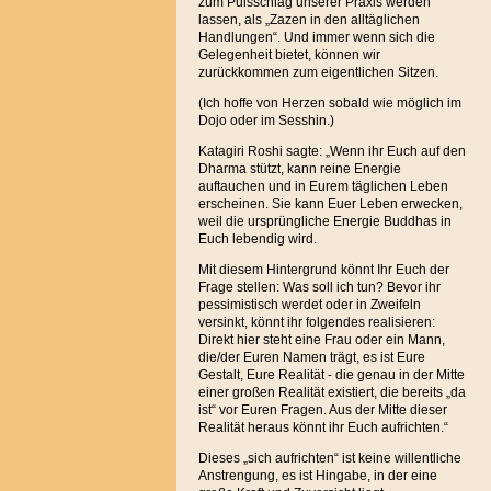
zum Pulsschlag unserer Praxis werden
lassen, als „Zazen in den alltäglichen
Handlungen“. Und immer wenn sich die
Gelegenheit bietet, können wir
zurückkommen zum eigentlichen Sitzen.
(Ich hoffe von Herzen sobald wie möglich im
Dojo oder im Sesshin.)
Katagiri Roshi sagte: „Wenn ihr Euch auf den
Dharma stützt, kann reine Energie
auftauchen und in Eurem täglichen Leben
erscheinen. Sie kann Euer Leben erwecken,
weil die ursprüngliche Energie Buddhas in
Euch lebendig wird.
Mit diesem Hintergrund könnt Ihr Euch der
Frage stellen: Was soll ich tun? Bevor ihr
pessimistisch werdet oder in Zweifeln
versinkt, könnt ihr folgendes realisieren:
Direkt hier steht eine Frau oder ein Mann,
die/der Euren Namen trägt, es ist Eure
Gestalt, Eure Realität - die genau in der Mitte
einer großen Realität existiert, die bereits „da
ist“ vor Euren Fragen
. Aus der Mitte dieser
Realität heraus könnt ihr Euch aufrichten.“
Dieses „sich aufrichten“ ist keine willentliche
Anstrengung, es ist Hingabe, in der eine