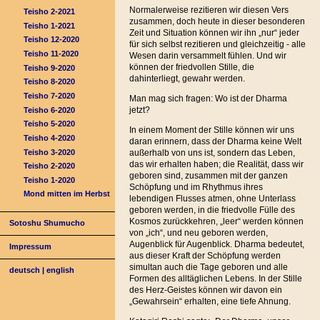
Normalerweise rezitieren wir diesen Vers
Teisho 2-2021
zusammen, doch heute in dieser besonderen
Teisho 1-2021
Zeit und Situation können wir ihn „nur“ jeder
Teisho 12-2020
für sich selbst rezitieren und gleichzeitig - alle
Teisho 11-2020
Wesen darin versammelt fühlen. Und wir
können der friedvollen Stille, die
Teisho 9-2020
dahinterliegt, gewahr werden.
Teisho 8-2020
Teisho 7-2020
Man mag sich fragen: Wo ist der Dharma
jetzt?
Teisho 6-2020
Teisho 5-2020
In einem Moment der Stille können wir uns
Teisho 4-2020
daran erinnern, dass der Dharma keine Welt
Teisho 3-2020
außerhalb von uns ist, sondern das Leben,
das wir erhalten haben; die Realität, dass wir
Teisho 2-2020
geboren sind, zusammen mit der ganzen
Teisho 1-2020
Schöpfung und im Rhythmus ihres
Mond mitten im Herbst
lebendigen Flusses atmen, ohne Unterlass
geboren werden, in die friedvolle Fülle des
Kosmos zurückkehren, „leer“ werden können
Sotoshu Shumucho
von „ich“, und neu geboren werden,
Augenblick für Augenblick. Dharma bedeutet,
Impressum
aus dieser Kraft der Schöpfung werden
simultan auch die Tage geboren und alle
deutsch
|
english
Formen des alltäglichen Lebens. In der Stille
des Herz-Geistes können wir davon ein
„Gewahrsein“ erhalten, eine tiefe Ahnung.