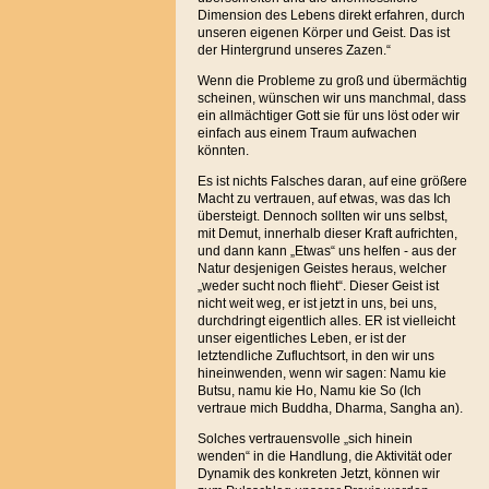
Dimension des Lebens direkt erfahren, durch
unseren eigenen Körper und Geist. Das ist
der Hintergrund unseres Zazen.“
Wenn die Probleme zu groß und übermächtig
scheinen, wünschen wir uns manchmal, dass
ein allmächtiger Gott sie für uns löst oder wir
einfach aus einem Traum aufwachen
könnten.
Es ist nichts Falsches daran, auf eine größere
Macht zu vertrauen, auf etwas, was das Ich
übersteigt. Dennoch sollten wir uns selbst,
mit Demut, innerhalb dieser Kraft aufrichten,
und dann kann „Etwas“ uns helfen - aus der
Natur desjenigen Geistes heraus, welcher
„weder sucht noch flieht“. Dieser Geist ist
nicht weit weg, er ist jetzt in uns, bei uns,
durchdringt eigentlich alles. ER ist vielleicht
unser eigentliches Leben, er ist der
letztendliche Zufluchtsort, in den wir uns
hineinwenden, wenn wir sagen: Namu kie
Butsu, namu kie Ho, Namu kie So (Ich
vertraue mich Buddha, Dharma, Sangha an).
Solches vertrauensvolle „sich hinein
wenden“ in die Handlung, die Aktivität oder
Dynamik des konkreten Jetzt, können wir