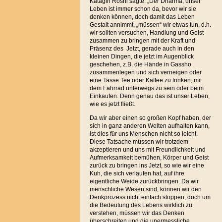
Katagiri Roshi sagte: „Der Dharma, unser
Leben ist immer schon da, bevor wir sie
denken können, doch damit das Leben
Gestalt annimmt, „müssen“ wir etwas tun, d.h.
wir sollten versuchen, Handlung und Geist
zusammen zu bringen mit der Kraft und
Präsenz des Jetzt, gerade auch in den
kleinen Dingen, die jetzt im Augenblick
geschehen, z.B. die Hände in Gassho
zusammenlegen und sich verneigen oder
eine Tasse Tee oder Kaffee zu trinken, mit
dem Fahrrad unterwegs zu sein oder beim
Einkaufen. Denn genau das ist unser Leben,
wie es jetzt fließt.
Da wir aber einen so großen Kopf haben, der
sich in ganz anderen Welten aufhalten kann,
ist dies für uns Menschen nicht so leicht.
Diese Tatsache müssen wir trotzdem
akzeptieren und uns mit Freundlichkeit und
Aufmerksamkeit bemühen, Körper und Geist
zurück zu bringen ins Jetzt, so wie wir eine
Kuh, die sich verlaufen hat, auf ihre
eigentliche Weide zurückbringen. Da wir
menschliche Wesen sind, können wir den
Denkprozess nicht einfach stoppen, doch um
die Bedeutung des Lebens wirklich zu
verstehen, müssen wir das Denken
überschreiten und die unermessliche