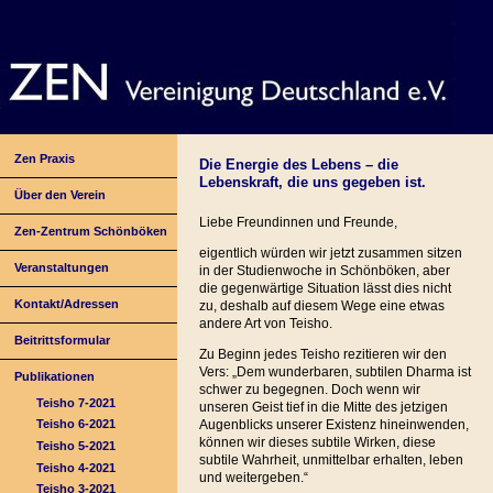
Zen Praxis
Die Energie des Lebens – die
Lebenskraft, die uns gegeben ist.
Über den Verein
Liebe Freundinnen und Freunde,
Zen-Zentrum Schönböken
eigentlich würden wir jetzt zusammen sitzen
Veranstaltungen
in der Studienwoche in Schönböken, aber
die gegenwärtige Situation lässt dies nicht
Kontakt/Adressen
zu, deshalb auf diesem Wege eine etwas
andere Art von Teisho.
Beitrittsformular
Zu Beginn jedes Teisho rezitieren wir den
Vers: „Dem wunderbaren, subtilen Dharma ist
Publikationen
schwer zu begegnen. Doch wenn wir
Teisho 7-2021
unseren Geist tief in die Mitte des jetzigen
Augenblicks unserer Existenz hineinwenden,
Teisho 6-2021
können wir dieses subtile Wirken, diese
Teisho 5-2021
subtile Wahrheit, unmittelbar erhalten, leben
Teisho 4-2021
und weitergeben.“
Teisho 3-2021