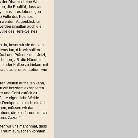
ss der Dharma keine Welt
n; die Realität, dass wir
ythmus ihres lebendigen
le Fülle des Kosmos
n werden, Augenblick für
werden simultan auch die
tille des Herz-Geistes
.
n da, bevor wir sie denken
as tun, d.h. wir sollten
aft und Präsenz des Jetzt,
chehen, z.B. die Hände in
 oder Kaffee zu trinken, mit
au das ist unser Leben, wie
ren Welten aufhalten kann,
en wir trotzdem akzeptieren
r und Geist zurück zu
uf ihre eigentliche Weide
n Denkprozess nicht einfach
ehen, müssen wir das
bens direkt erfahren, durch
eres Zazen.“
hen wir uns manchmal, dass
nem Traum aufwachen könnten.