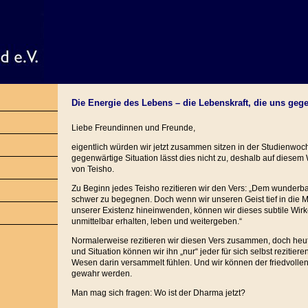
Die Energie des Lebens – die Lebenskraft, die uns gege
Liebe Freundinnen und Freunde,
eigentlich würden wir jetzt zusammen sitzen in der Studienwoc
gegenwärtige Situation lässt dies nicht zu, deshalb auf diese
von Teisho.
Zu Beginn jedes Teisho rezitieren wir den Vers: „Dem wunderba
schwer zu begegnen. Doch wenn wir unseren Geist tief in die Mi
unserer Existenz hineinwenden, können wir dieses subtile Wirke
unmittelbar erhalten, leben und weitergeben.“
Normalerweise rezitieren wir diesen Vers zusammen, doch heut
und Situation können wir ihn „nur“ jeder für sich selbst rezitieren
Wesen darin versammelt fühlen. Und wir können der friedvollen St
gewahr werden.
Man mag sich fragen: Wo ist der Dharma jetzt?