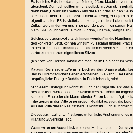
Es ist nichts Falsches daran, auf eine größere Macht zu vertrau
übersteigt. Dennoch sollten wir uns selbst, mit Demut, innerhalb
dann kann „Etwas“ uns helfen - aus der Natur desjenigen Geis
sucht noch flieht“. Dieser Geist ist nicht weit weg, er ist jetzt in 
eigentlich alles. ER ist vielleicht unser eigentliches Leben, er is
Zufluchtsort, in den wir uns hineinwenden, wenn wir sagen: Na
Namu kie So (Ich vertraue mich Buddha, Dharma, Sangha an).
Solches vertrauensvolle „sich hinein wenden“ in die Handlung, 
des konkreten Jetzt, können wir zum Pulsschlag unserer Praxis
in den alltäglichen Handlungen“. Und immer wenn sich die Gele
zurückkommen zum eigentlichen Sitzen.
(Ich hoffe von Herzen sobald wie möglich im Dojo oder im Sess
Katagiri Roshi sagte: „Wenn ihr Euch auf den Dharma stützt, k
und in Eurem täglichen Leben erscheinen. Sie kann Euer Lebe
ursprüngliche Energie Buddhas in Euch lebendig wird.
Mit diesem Hintergrund könnt Ihr Euch der Frage stellen: Was so
pessimistisch werdet oder in Zweifeln versinkt, könnt ihr folgend
steht eine Frau oder ein Mann, die/der Euren Namen trägt, es ist
- die genau in der Mitte einer großen Realität existiert, die bere
Aus der Mitte dieser Realität heraus könnt ihr Euch aufrichten.“
Dieses „sich aufrichten“ ist keine willentliche Anstrengung, es i
Kraft und Zuversicht liegt.
Wenn wir einen Augenblick zu dieser Einfachheit und Demut 
können wir auch inmitten von großen Einschränkungen oder Sch