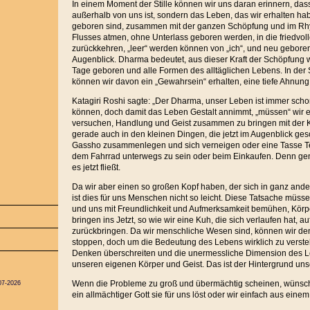
In einem Moment der Stille können wir uns daran erinnern, da
außerhalb von uns ist, sondern das Leben, das wir erhalten habe
geboren sind, zusammen mit der ganzen Schöpfung und im Rh
Flusses atmen, ohne Unterlass geboren werden, in die friedvol
zurückkehren, „leer“ werden können von „ich“, und neu gebore
Augenblick. Dharma bedeutet, aus dieser Kraft der Schöpfung 
Tage geboren und alle Formen des alltäglichen Lebens. In der S
können wir davon ein „Gewahrsein“ erhalten, eine tiefe Ahnung
Katagiri Roshi sagte: „Der Dharma, unser Leben ist immer scho
können, doch damit das Leben Gestalt annimmt, „müssen“ wir etw
versuchen, Handlung und Geist zusammen zu bringen mit der Kr
gerade auch in den kleinen Dingen, die jetzt im Augenblick ges
Gassho zusammenlegen und sich verneigen oder eine Tasse Tee
dem Fahrrad unterwegs zu sein oder beim Einkaufen. Denn gen
es jetzt fließt.
Da wir aber einen so großen Kopf haben, der sich in ganz ande
ist dies für uns Menschen nicht so leicht. Diese Tatsache müss
und uns mit Freundlichkeit und Aufmerksamkeit bemühen, Körpe
bringen ins Jetzt, so wie wir eine Kuh, die sich verlaufen hat, a
zurückbringen. Da wir menschliche Wesen sind, können wir de
stoppen, doch um die Bedeutung des Lebens wirklich zu verst
Denken überschreiten und die unermessliche Dimension des Le
unseren eigenen Körper und Geist. Das ist der Hintergrund uns
Wenn die Probleme zu groß und übermächtig scheinen, wünsc
07-2026
ein allmächtiger Gott sie für uns löst oder wir einfach aus ei