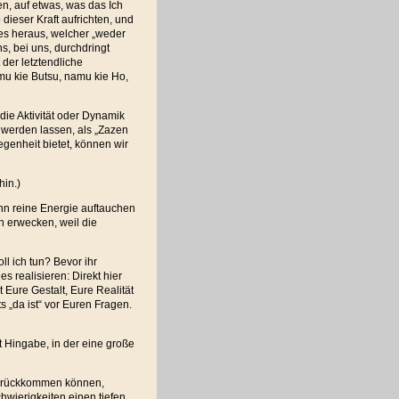
en, auf etwas, was das Ich
 dieser Kraft aufrichten, und
tes heraus, welcher „weder
uns, bei uns, durchdringt
t der letztendliche
mu kie Butsu, namu kie Ho,
die Aktivität oder Dynamik
 werden lassen, als „Zazen
genheit bietet, können wir
hin.)
ann reine Energie auftauchen
n erwecken, weil die
ll ich tun? Bevor ihr
es realisieren: Direkt hier
 Eure Gestalt, Eure Realität
its „da ist“ vor Euren Fragen
.
st Hingabe, in der eine große
zurückkommen können,
wierigkeiten einen tiefen