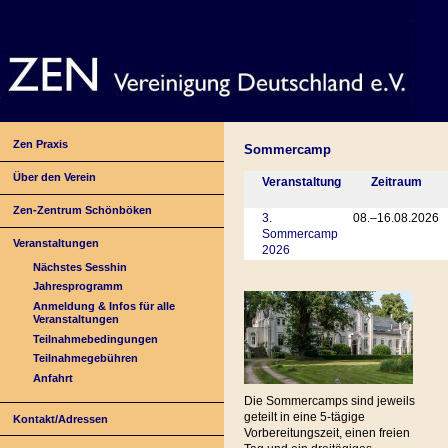
Zen Praxis
Sommercamp
Über den Verein
Veranstaltung
Zeitraum
Zen-Zentrum Schönböken
3.
08.–16.08.2026
Sommercamp
Veranstaltungen
2026
Nächstes Sesshin
Jahresprogramm
Anmeldung & Infos für alle
Veranstaltungen
Teilnahmebedingungen
Teilnahmegebühren
Anfahrt
Die Sommercamps sind jeweils
geteilt in eine 5-tägige
Kontakt/Adressen
Vorbereitungszeit, einen freien