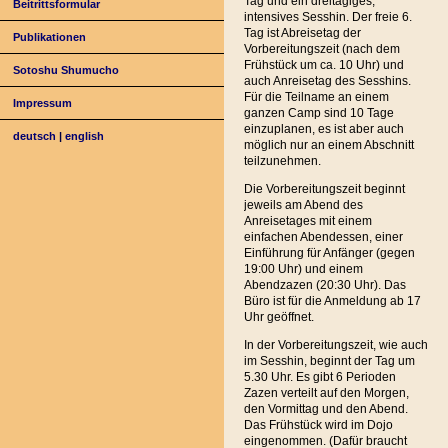
Tag und ein dreitägiges,
Beitrittsformular
intensives Sesshin. Der freie 6.
Tag ist Abreisetag der
Publikationen
Vorbereitungszeit (nach dem
Frühstück um ca. 10 Uhr) und
Sotoshu Shumucho
auch Anreisetag des Sesshins.
Für die Teilname an einem
Impressum
ganzen Camp sind 10 Tage
einzuplanen, es ist aber auch
deutsch
|
english
möglich nur an einem Abschnitt
teilzunehmen.
Die Vorbereitungszeit beginnt
jeweils am Abend des
Anreisetages mit einem
einfachen Abendessen, einer
Einführung für Anfänger (gegen
19:00 Uhr) und einem
Abendzazen (20:30 Uhr). Das
Büro ist für die Anmeldung ab 17
Uhr geöffnet.
In der Vorbereitungszeit, wie auch
im Sesshin, beginnt der Tag um
5.30 Uhr. Es gibt 6 Perioden
Zazen verteilt auf den Morgen,
den Vormittag und den Abend.
Das Frühstück wird im Dojo
eingenommen. (Dafür braucht