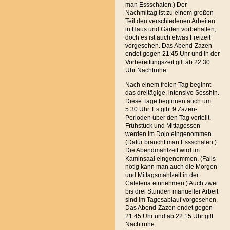
man Essschalen.) Der
Nachmittag ist zu einem großen
Teil den verschiedenen Arbeiten
in Haus und Garten vorbehalten,
doch es ist auch etwas Freizeit
vorgesehen. Das Abend-Zazen
endet gegen 21:45 Uhr und in der
Vorbereitungszeit gilt ab 22:30
Uhr Nachtruhe.
Nach einem freien Tag beginnt
das dreitägige, intensive Sesshin.
Diese Tage beginnen auch um
5:30 Uhr. Es gibt 9 Zazen-
Perioden über den Tag verteilt.
Frühstück und Mittagessen
werden im Dojo eingenommen.
(Dafür braucht man Essschalen.)
Die Abendmahlzeit wird im
Kaminsaal eingenommen. (Falls
nötig kann man auch die Morgen-
und Mittagsmahlzeit in der
Cafeteria einnehmen.) Auch zwei
bis drei Stunden manueller Arbeit
sind im Tagesablauf vorgesehen.
Das Abend-Zazen endet gegen
21:45 Uhr und ab 22:15 Uhr gilt
Nachtruhe.