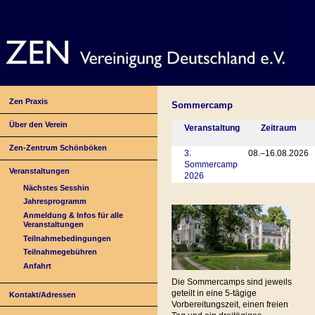
Zen Praxis
Sommercamp
Über den Verein
Veranstaltung
Zeitraum
Zen-Zentrum Schönböken
3.
08.–16.08.2026
Sommercamp
Veranstaltungen
2026
Nächstes Sesshin
Jahresprogramm
Anmeldung & Infos für alle
Veranstaltungen
Teilnahmebedingungen
Teilnahmegebühren
Anfahrt
Die Sommercamps sind jeweils
geteilt in eine 5-tägige
Kontakt/Adressen
Vorbereitungszeit, einen freien