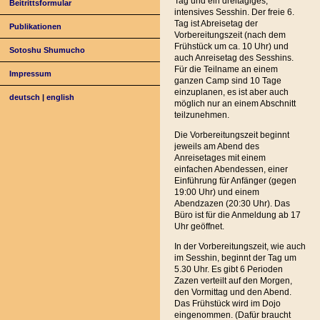
Tag und ein dreitägiges,
Beitrittsformular
intensives Sesshin. Der freie 6.
Tag ist Abreisetag der
Publikationen
Vorbereitungszeit (nach dem
Frühstück um ca. 10 Uhr) und
Sotoshu Shumucho
auch Anreisetag des Sesshins.
Für die Teilname an einem
Impressum
ganzen Camp sind 10 Tage
einzuplanen, es ist aber auch
deutsch
|
english
möglich nur an einem Abschnitt
teilzunehmen.
Die Vorbereitungszeit beginnt
jeweils am Abend des
Anreisetages mit einem
einfachen Abendessen, einer
Einführung für Anfänger (gegen
19:00 Uhr) und einem
Abendzazen (20:30 Uhr). Das
Büro ist für die Anmeldung ab 17
Uhr geöffnet.
In der Vorbereitungszeit, wie auch
im Sesshin, beginnt der Tag um
5.30 Uhr. Es gibt 6 Perioden
Zazen verteilt auf den Morgen,
den Vormittag und den Abend.
Das Frühstück wird im Dojo
eingenommen. (Dafür braucht