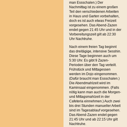
man Essschalen.) Der
Nachmittag ist zu einem großen
Teil den verschiedenen Arbeiten
in Haus und Garten vorbehalten,
doch es ist auch etwas Freizeit
vorgesehen. Das Abend-Zazen
endet gegen 21:45 Uhr und in der
Vorbereitungszeit gilt ab 22:30
Uhr Nachtruhe.
Nach einem freien Tag beginnt
das dreitägige, intensive Sesshin.
Diese Tage beginnen auch um
5:30 Uhr. Es gibt 9 Zazen-
Perioden über den Tag verteilt.
Frühstück und Mittagessen
werden im Dojo eingenommen.
(Dafür braucht man Essschalen.)
Die Abendmahlzeit wird im
Kaminsaal eingenommen. (Falls
nötig kann man auch die Morgen-
und Mittagsmahlzeit in der
Cafeteria einnehmen.) Auch zwei
bis drei Stunden manueller Arbeit
sind im Tagesablauf vorgesehen.
Das Abend-Zazen endet gegen
21:45 Uhr und ab 22:15 Uhr gilt
Nachtruhe.