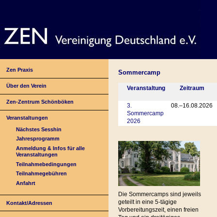
Zen Praxis
Sommercamp
Über den Verein
Veranstaltung
Zeitraum
Zen-Zentrum Schönböken
3.
08.–16.08.2026
Sommercamp
Veranstaltungen
2026
Nächstes Sesshin
Jahresprogramm
Anmeldung & Infos für alle
Veranstaltungen
Teilnahmebedingungen
Teilnahmegebühren
Anfahrt
Die Sommercamps sind jeweils
geteilt in eine 5-tägige
Kontakt/Adressen
Vorbereitungszeit, einen freien