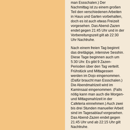
man Essschalen.) Der
Nachmittag ist zu einem großen
Teil den verschiedenen Arbeiten
in Haus und Garten vorbehalten,
doch es ist auch etwas Freizeit
vorgesehen. Das Abend-Zazen
endet gegen 21:45 Uhr und in der
Vorbereitungszeit gilt ab 22:30
Uhr Nachtruhe.
Nach einem freien Tag beginnt
das dreitägige, intensive Sesshin.
Diese Tage beginnen auch um
5:30 Uhr. Es gibt 9 Zazen-
Perioden über den Tag verteilt.
Frühstück und Mittagessen
werden im Dojo eingenommen.
(Dafür braucht man Essschalen.)
Die Abendmahlzeit wird im
Kaminsaal eingenommen. (Falls
nötig kann man auch die Morgen-
und Mittagsmahlzeit in der
Cafeteria einnehmen.) Auch zwei
bis drei Stunden manueller Arbeit
sind im Tagesablauf vorgesehen.
Das Abend-Zazen endet gegen
21:45 Uhr und ab 22:15 Uhr gilt
Nachtruhe.