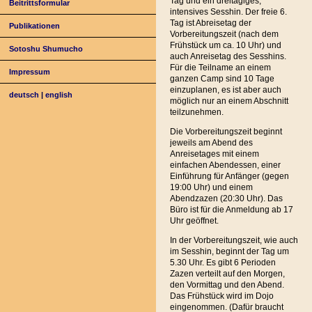
Tag und ein dreitägiges,
Beitrittsformular
intensives Sesshin. Der freie 6.
Tag ist Abreisetag der
Publikationen
Vorbereitungszeit (nach dem
Frühstück um ca. 10 Uhr) und
Sotoshu Shumucho
auch Anreisetag des Sesshins.
Für die Teilname an einem
Impressum
ganzen Camp sind 10 Tage
einzuplanen, es ist aber auch
deutsch
|
english
möglich nur an einem Abschnitt
teilzunehmen.
Die Vorbereitungszeit beginnt
jeweils am Abend des
Anreisetages mit einem
einfachen Abendessen, einer
Einführung für Anfänger (gegen
19:00 Uhr) und einem
Abendzazen (20:30 Uhr). Das
Büro ist für die Anmeldung ab 17
Uhr geöffnet.
In der Vorbereitungszeit, wie auch
im Sesshin, beginnt der Tag um
5.30 Uhr. Es gibt 6 Perioden
Zazen verteilt auf den Morgen,
den Vormittag und den Abend.
Das Frühstück wird im Dojo
eingenommen. (Dafür braucht