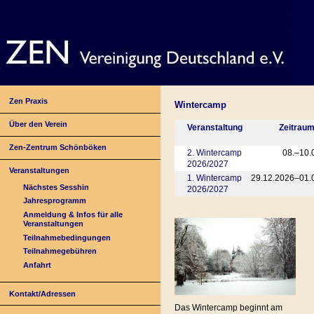
Zen Praxis
Wintercamp
Über den Verein
Veranstaltung
Zeitrau
Zen-Zentrum Schönböken
2. Wintercamp
08.–10.
2026/2027
Veranstaltungen
1. Wintercamp
29.12.2026–01.
Nächstes Sesshin
2026/2027
Jahresprogramm
Anmeldung & Infos für alle
Veranstaltungen
Teilnahmebedingungen
Teilnahmegebühren
Anfahrt
Kontakt/Adressen
Das Wintercamp beginnt am