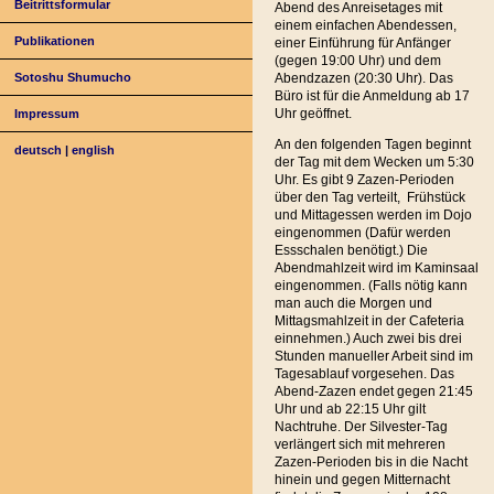
Beitrittsformular
Abend des Anreisetages mit
einem einfachen Abendessen,
Publikationen
einer Einführung für Anfänger
(gegen 19:00 Uhr) und dem
Sotoshu Shumucho
Abendzazen (20:30 Uhr). Das
Büro ist für die Anmeldung ab 17
Uhr geöffnet.
Impressum
An den folgenden Tagen beginnt
deutsch
|
english
der Tag mit dem Wecken um 5:30
Uhr. Es gibt 9 Zazen-Perioden
über den Tag verteilt, Frühstück
und Mittagessen werden im Dojo
eingenommen (Dafür werden
Essschalen benötigt.) Die
Abendmahlzeit wird im Kaminsaal
eingenommen. (Falls nötig kann
man auch die Morgen und
Mittagsmahlzeit in der Cafeteria
einnehmen.) Auch zwei bis drei
Stunden manueller Arbeit sind im
Tagesablauf vorgesehen. Das
Abend-Zazen endet gegen 21:45
Uhr und ab 22:15 Uhr gilt
Nachtruhe. Der Silvester-Tag
verlängert sich mit mehreren
Zazen-Perioden bis in die Nacht
hinein und gegen Mitternacht