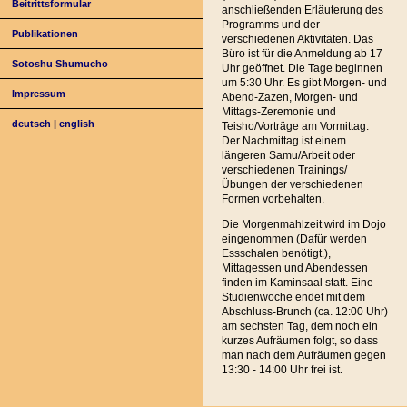
Beitrittsformular
anschließenden Erläuterung des
Programms und der
Publikationen
verschiedenen Aktivitäten. Das
Büro ist für die Anmeldung ab 17
Sotoshu Shumucho
Uhr geöffnet. Die Tage beginnen
um 5:30 Uhr. Es gibt Morgen- und
Impressum
Abend-Zazen, Morgen- und
Mittags-Zeremonie und
deutsch
|
english
Teisho/Vorträge am Vormittag.
Der Nachmittag ist einem
längeren Samu/Arbeit oder
verschiedenen Trainings/
Übungen der verschiedenen
Formen vorbehalten.
Die Morgenmahlzeit wird im Dojo
eingenommen (Dafür werden
Essschalen benötigt.),
Mittagessen und Abendessen
finden im Kaminsaal statt. Eine
Studienwoche endet mit dem
Abschluss-Brunch (ca. 12:00 Uhr)
am sechsten Tag, dem noch ein
kurzes Aufräumen folgt, so dass
man nach dem Aufräumen gegen
13:30 - 14:00 Uhr frei ist.