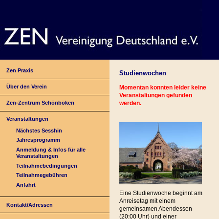
Zen Praxis
Studienwochen
Über den Verein
Momentan konnten leider keine
Veranstaltungen gefunden
Zen-Zentrum Schönböken
werden.
Veranstaltungen
Nächstes Sesshin
Jahresprogramm
Anmeldung & Infos für alle
Veranstaltungen
Teilnahmebedingungen
Teilnahmegebühren
Anfahrt
Eine Studienwoche beginnt am
Anreisetag mit einem
Kontakt/Adressen
gemeinsamen Abendessen
(20:00 Uhr) und einer