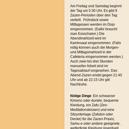
Am Freitag und Samstag beginnt
der Tag um 5:30 Uhr. Es gibt 9
Zazen-Perioden über den Tag
verteilt. Frühstück sowie
Mittagessen werden im Dojo
eingenommen. (Dafür braucht
man Essschalen.) Die
Abendmahlzeit wird im
Kaminsaal eingenommen. (Falls
nötig können auch die Morgen-
und Mittagsmahlzeit in der
Cafeteria eingenommen werden.)
Auch zwei bis drei Stunden
manueller Arbeit sind im
Tagesablauf vorgesehen. Das
Abend-Zazen endet gegen 21:45
Uhr und ab 22:15 Uhr gilt
Nachtruhe.
Nötige Dinge
: Ein schwarzer
Kimono oder dunkle, bequeme
Kleidung, ein Zafu (Zen-
Meditationskissen) und eine
Sitzunterlage (Zafuton oder
Decke) für die Zazen-Praxis;
Samu-e oder andere geeignete,
wetterfeste Kleidung (eventuell