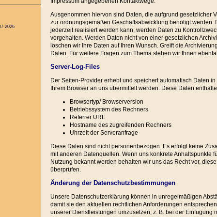
Impressum angegebenen Kontaktwege.
Ausgenommen hiervon sind Daten, die aufgrund gesetzlicher Vo
zur ordnungsgemäßen Geschäftsabwicklung benötigt werden. 
07-2026
jederzeit realisiert werden kann, werden Daten zu Kontrollzwec
vorgehalten. Werden Daten nicht von einer gesetzlichen Archivie
löschen wir Ihre Daten auf Ihren Wunsch. Greift die Archivierungs
Daten. Für weitere Fragen zum Thema stehen wir Ihnen ebenfall
Server-Log-Files
Der Seiten-Provider erhebt und speichert automatisch Daten in 
Ihrem Browser an uns übermittelt werden. Diese Daten enthalte
Browsertyp/ Browserversion
Betriebssystem des Rechners
Referrer URL
Hostname des zugreifenden Rechners
Uhrzeit der Serveranfrage
Diese Daten sind nicht personenbezogen. Es erfolgt keine Zu
mit anderen Datenquellen. Wenn uns konkrete Anhaltspunkte fü
Nutzung bekannt werden behalten wir uns das Recht vor, diese
überprüfen.
Änderung der Datenschutzbestimmungen
Unsere Datenschutzerklärung können in unregelmäßigen Abst
damit sie den aktuellen rechtlichen Anforderungen entsprech
unserer Dienstleistungen umzusetzen, z. B. bei der Einfügung 