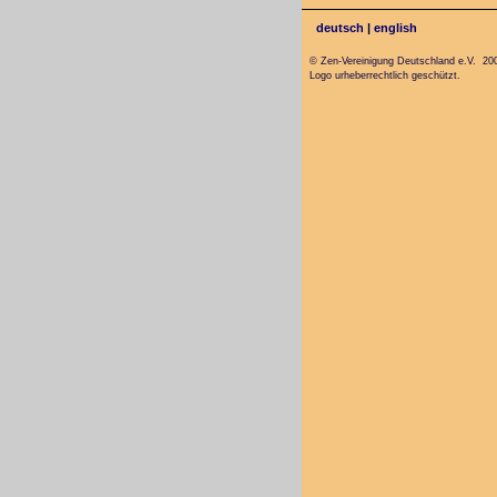
deutsch
|
english
© Zen-Vereinigung Deutschland e.V. 20
Logo urheberrechtlich geschützt.