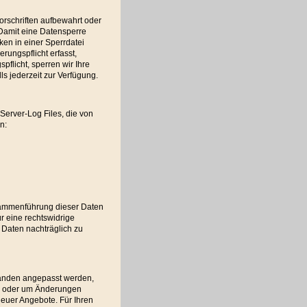
rschriften aufbewahrt oder
Damit eine Datensperre
ken in einer Sperrdatei
rungspflicht erfasst,
pflicht, sperren wir Ihre
s jederzeit zur Verfügung.
Server-Log Files, die von
n:
sammenführung dieser Daten
r eine rechtswidrige
 Daten nachträglich zu
änden angepasst werden,
en oder um Änderungen
neuer Angebote. Für Ihren