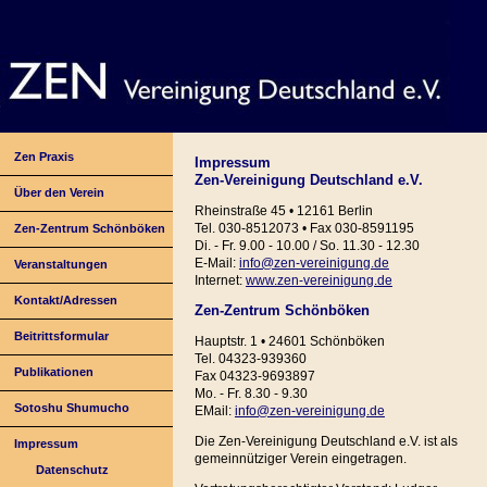
Zen Praxis
Impressum
Zen-Vereinigung Deutschland e.V.
Über den Verein
Rheinstraße 45 • 12161 Berlin
Tel. 030-8512073 • Fax 030-8591195
Zen-Zentrum Schönböken
Di. - Fr. 9.00 - 10.00 / So. 11.30 - 12.30
E-Mail:
info@zen-vereinigung.de
Veranstaltungen
Internet:
www.zen-vereinigung.de
Kontakt/Adressen
Zen-Zentrum Schönböken
Beitrittsformular
Hauptstr. 1 • 24601 Schönböken
Tel. 04323-939360
Publikationen
Fax 04323-9693897
Mo. - Fr. 8.30 - 9.30
Sotoshu Shumucho
EMail:
info@zen-vereinigung.de
Die Zen-Vereinigung Deutschland e.V. ist als
Impressum
gemeinnütziger Verein eingetragen.
Datenschutz