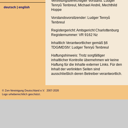
Vertretungsberechtigter Vorstand: Ludger
Tenryû Tenbreul, Michael André, Mechthild
deutsch
|
english
Hoppe
Vorstandsvorsitzender: Ludger Tenryû
Tenbreul
Registergericht: Amtsgericht Charlottenburg
Registernummer: VR 9162 Nz
Inhaltlich Verantwortlicher gemäß §6
TDG/MDStV: Ludger Tenryû Tenbreul
Haftungshinweis: Trotz sorgfältiger
inhaltlicher Kontrolle übernehmen wir keine
Haftung für die Inhalte externer Links. Für den
Inhalt der verlinkten Seiten sind
ausschließlich deren Betreiber verantwortlich.
© Zen-Vereinigung Deutschland e.V. 2007-2026
Logo urheberrechtlich geschützt.