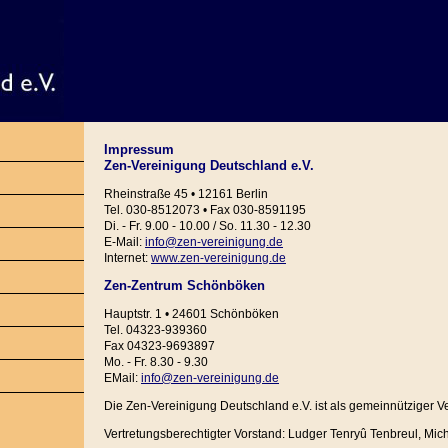
Impressum
Zen-Vereinigung Deutschland e.V.
Rheinstraße 45 • 12161 Berlin
Tel. 030-8512073 • Fax 030-8591195
Di. - Fr. 9.00 - 10.00 / So. 11.30 - 12.30
E-Mail:
info@zen-vereinigung.de
Internet:
www.zen-vereinigung.de
Zen-Zentrum Schönböken
Hauptstr. 1 • 24601 Schönböken
Tel. 04323-939360
Fax 04323-9693897
Mo. - Fr. 8.30 - 9.30
EMail:
info@zen-vereinigung.de
Die Zen-Vereinigung Deutschland e.V. ist als gemeinnütziger V
Vertretungsberechtigter Vorstand: Ludger Tenryû Tenbreul, Mi