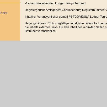
Vorstandsvorsitzender: Ludger Tenryû Tenbreul
Registergericht: Amtsgericht Charlottenburg Registernummer:
07-2026
Inhaltlich Verantwortlicher gemäß §6 TDG/MDStV: Ludger Tenr
Haftungshinweis: Trotz sorgfältiger inhaltlicher Kontrolle über
die Inhalte externer Links. Für den Inhalt der verlinkten Seiten 
Betreiber verantwortlich.