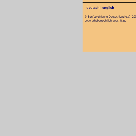
deutsch
|
english
© Zen-Vereinigung Deutschland e.V. 20
Logo urheberrechtlich geschützt.