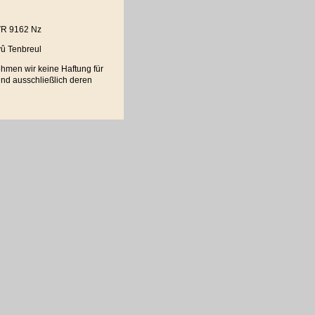
 VR 9162 Nz
yû Tenbreul
nehmen wir keine Haftung für
sind ausschließlich deren