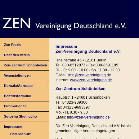
Zen Praxis
Impressum
Zen-Vereinigung Deutschland e.V.
Über den Verein
Rheinstraße 45 • 12161 Berlin
Tel. 030-8512073 • Fax 030-8591195
Zen-Zentrum Schönböken
Di. - Fr. 9.00 - 10.00 / So. 11.30 - 12.30
E-Mail:
info@zen-vereinigung.de
Veranstaltungen
Internet:
www.zen-vereinigung.de
Kontakt/Adressen
Zen-Zentrum Schönböken
Beitrittsformular
Hauptstr. 1 • 24601 Schönböken
Tel. 04323-939360
Publikationen
Fax 04323-9693897
Mo. - Fr. 8.30 - 9.30
Sotoshu Shumucho
EMail:
info@zen-vereinigung.de
Die Zen-Vereinigung Deutschland e.V. ist als
Impressum
gemeinnütziger Verein eingetragen.
Datenschutz