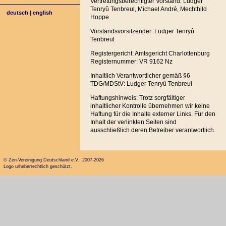
Vertretungsberechtigter Vorstand: Ludger
Tenryû Tenbreul, Michael André, Mechthild
deutsch
|
english
Hoppe
Vorstandsvorsitzender: Ludger Tenryû
Tenbreul
Registergericht: Amtsgericht Charlottenburg
Registernummer: VR 9162 Nz
Inhaltlich Verantwortlicher gemäß §6
TDG/MDStV: Ludger Tenryû Tenbreul
Haftungshinweis: Trotz sorgfältiger
inhaltlicher Kontrolle übernehmen wir keine
Haftung für die Inhalte externer Links. Für den
Inhalt der verlinkten Seiten sind
ausschließlich deren Betreiber verantwortlich.
© Zen-Vereinigung Deutschland e.V. 2007-2026
Logo urheberrechtlich geschützt.