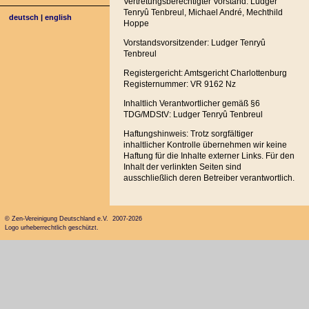
Vertretungsberechtigter Vorstand: Ludger
Tenryû Tenbreul, Michael André, Mechthild
deutsch
|
english
Hoppe
Vorstandsvorsitzender: Ludger Tenryû
Tenbreul
Registergericht: Amtsgericht Charlottenburg
Registernummer: VR 9162 Nz
Inhaltlich Verantwortlicher gemäß §6
TDG/MDStV: Ludger Tenryû Tenbreul
Haftungshinweis: Trotz sorgfältiger
inhaltlicher Kontrolle übernehmen wir keine
Haftung für die Inhalte externer Links. Für den
Inhalt der verlinkten Seiten sind
ausschließlich deren Betreiber verantwortlich.
© Zen-Vereinigung Deutschland e.V. 2007-2026
Logo urheberrechtlich geschützt.