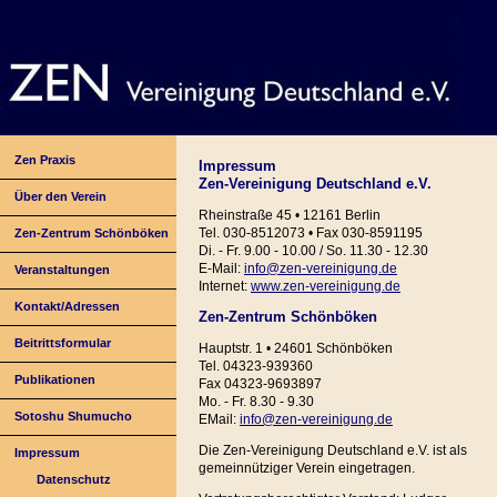
Zen Praxis
Impressum
Zen-Vereinigung Deutschland e.V.
Über den Verein
Rheinstraße 45 • 12161 Berlin
Tel. 030-8512073 • Fax 030-8591195
Zen-Zentrum Schönböken
Di. - Fr. 9.00 - 10.00 / So. 11.30 - 12.30
E-Mail:
info@zen-vereinigung.de
Veranstaltungen
Internet:
www.zen-vereinigung.de
Kontakt/Adressen
Zen-Zentrum Schönböken
Beitrittsformular
Hauptstr. 1 • 24601 Schönböken
Tel. 04323-939360
Publikationen
Fax 04323-9693897
Mo. - Fr. 8.30 - 9.30
Sotoshu Shumucho
EMail:
info@zen-vereinigung.de
Die Zen-Vereinigung Deutschland e.V. ist als
Impressum
gemeinnütziger Verein eingetragen.
Datenschutz