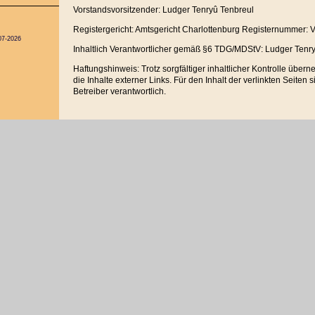
Vorstandsvorsitzender: Ludger Tenryû Tenbreul
Registergericht: Amtsgericht Charlottenburg Registernummer:
07-2026
Inhaltlich Verantwortlicher gemäß §6 TDG/MDStV: Ludger Tenr
Haftungshinweis: Trotz sorgfältiger inhaltlicher Kontrolle über
die Inhalte externer Links. Für den Inhalt der verlinkten Seiten 
Betreiber verantwortlich.