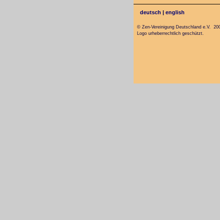
deutsch
|
english
© Zen-Vereinigung Deutschland e.V. 20
Logo urheberrechtlich geschützt.