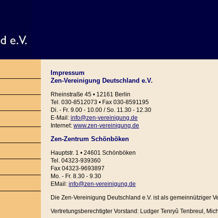
Impressum
Zen-Vereinigung Deutschland e.V.
Rheinstraße 45 • 12161 Berlin
Tel. 030-8512073 • Fax 030-8591195
Di. - Fr. 9.00 - 10.00 / So. 11.30 - 12.30
E-Mail:
info@zen-vereinigung.de
Internet:
www.zen-vereinigung.de
Zen-Zentrum Schönböken
Hauptstr. 1 • 24601 Schönböken
Tel. 04323-939360
Fax 04323-9693897
Mo. - Fr. 8.30 - 9.30
EMail:
info@zen-vereinigung.de
Die Zen-Vereinigung Deutschland e.V. ist als gemeinnütziger V
Vertretungsberechtigter Vorstand: Ludger Tenryû Tenbreul, Mi