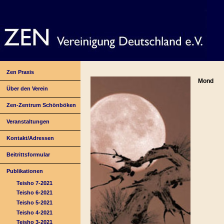
Zen Praxis
Mond
Über den Verein
Zen-Zentrum Schönböken
Veranstaltungen
Kontakt/Adressen
Beitrittsformular
Publikationen
Teisho 7-2021
Teisho 6-2021
Teisho 5-2021
Teisho 4-2021
Teisho 3-2021