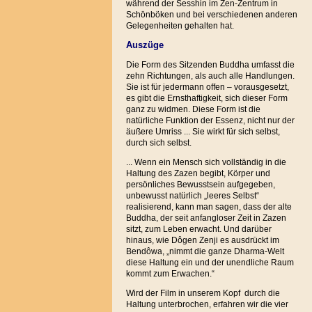
während der Sesshin im Zen-Zentrum in
Schönböken und bei verschiedenen anderen
Gelegenheiten gehalten hat.
Auszüge
Die Form des Sitzenden Buddha umfasst die
zehn Richtungen, als auch alle Handlungen.
Sie ist für jedermann offen – vorausgesetzt,
es gibt die Ernsthaftigkeit, sich dieser Form
ganz zu widmen. Diese Form ist die
natürliche Funktion der Essenz, nicht nur der
äußere Umriss ... Sie wirkt für sich selbst,
durch sich selbst.
... Wenn ein Mensch sich vollständig in die
Haltung des Zazen begibt, Körper und
persönliches Bewusstsein aufgegeben,
unbewusst natürlich „leeres Selbst“
realisierend, kann man sagen, dass der alte
Buddha, der seit anfangloser Zeit in Zazen
sitzt, zum Leben erwacht. Und darüber
hinaus, wie Dôgen Zenji es ausdrückt im
Bendôwa, „nimmt die ganze Dharma-Welt
diese Haltung ein und der unendliche Raum
kommt zum Erwachen.“
Wird der Film in unserem Kopf durch die
Haltung unterbrochen, erfahren wir die vier