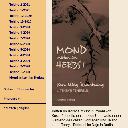
Teisho 2-2021
Teisho 1-2021
Teisho 12-2020
Teisho 11-2020
Teisho 9-2020
Teisho 8-2020
Teisho 7-2020
Teisho 6-2020
Teisho 5-2020
Teisho 4-2020
Teisho 3-2020
Teisho 2-2020
Teisho 1-2020
Mond mitten im Herbst
Sotoshu Shumucho
Impressum
deutsch
|
english
mitten im Herbst
ist eine Auswahl von
Kusen/mündlichen direkten Unterweisungen
während des Zazen, Vorträgen und Teisho,
die L. Tenryu Tenbreul im Dojo in Berlin,