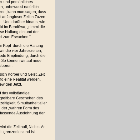
er und persönliches
n, unbewusst natürlich
erend, kann man sagen, dass
t anfangloser Zeit in Zazen
t. Und darüber hinaus, wie
kt im Bendôwa, „nimmt die
se Haltung ein und der
t zum Erwachen.“
em Kopf durch die Haltung
ir die vier Jahreszeiten,
jede Empfindung, durch die
. So können wir auf neue
eboren.
 sich Körper und Geist, Zeit
 eine Realität werden,
 ewigen Jetzt.
st das vollständige
ngreifbare Geschehen des
eitigkeit, Simultanheit aller
 in der „wahren Form des
 umfassende Ausdehnung der
d die Zeit null, Nichts. An
it grenzenlos und ist