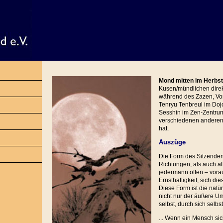
Mond mitten im Herbst
Kusen/mündlichen dire
während des Zazen, Vor
Tenryu Tenbreul im Dojo
Sesshin im Zen-Zentru
verschiedenen anderen
hat.
Auszüge
Die Form des Sitzende
Richtungen, als auch al
jedermann offen – vorau
Ernsthaftigkeit, sich d
Diese Form ist die natü
nicht nur der äußere Umri
selbst, durch sich selbst
... Wenn ein Mensch sic