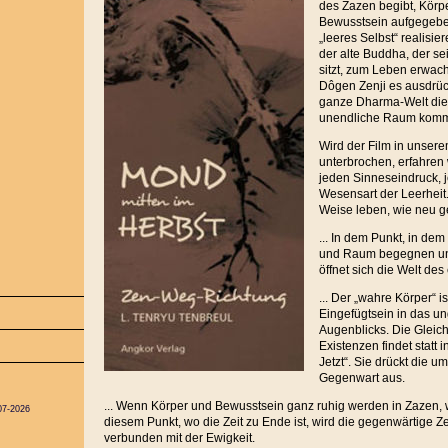
des Zazen begibt, Körp
Bewusstsein aufgegebe
„leeres Selbst“ realisi
der alte Buddha, der sei
sitzt, zum Leben erwach
Dôgen Zenji es ausdrüc
ganze Dharma-Welt die
unendliche Raum komm
Wird der Film in unser
unterbrochen, erfahren w
jeden Sinneseindruck, 
Wesensart der Leerheit
Weise leben, wie neu g
... In dem Punkt, in dem
und Raum begegnen und
öffnet sich die Welt des
... Der „wahre Körper“ i
Eingefügtsein in das u
Augenblicks. Die Gleichz
Existenzen findet statt
Jetzt“. Sie drückt die
Gegenwart aus.
... Wenn Körper und Bewusstsein ganz ruhig werden in Zazen, wir
07-2026
diesem Punkt, wo die Zeit zu Ende ist, wird die gegenwärtige Ze
verbunden mit der Ewigkeit.