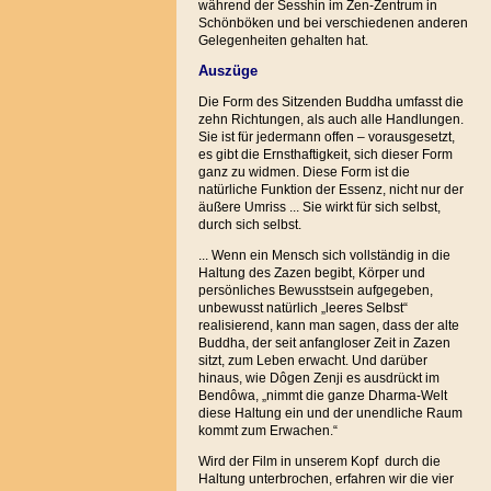
während der Sesshin im Zen-Zentrum in
Schönböken und bei verschiedenen anderen
Gelegenheiten gehalten hat.
Auszüge
Die Form des Sitzenden Buddha umfasst die
zehn Richtungen, als auch alle Handlungen.
Sie ist für jedermann offen – vorausgesetzt,
es gibt die Ernsthaftigkeit, sich dieser Form
ganz zu widmen. Diese Form ist die
natürliche Funktion der Essenz, nicht nur der
äußere Umriss ... Sie wirkt für sich selbst,
durch sich selbst.
... Wenn ein Mensch sich vollständig in die
Haltung des Zazen begibt, Körper und
persönliches Bewusstsein aufgegeben,
unbewusst natürlich „leeres Selbst“
realisierend, kann man sagen, dass der alte
Buddha, der seit anfangloser Zeit in Zazen
sitzt, zum Leben erwacht. Und darüber
hinaus, wie Dôgen Zenji es ausdrückt im
Bendôwa, „nimmt die ganze Dharma-Welt
diese Haltung ein und der unendliche Raum
kommt zum Erwachen.“
Wird der Film in unserem Kopf durch die
Haltung unterbrochen, erfahren wir die vier