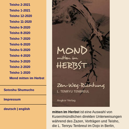
Teisho 2-2021
Teisho 1-2021
Teisho 12-2020
Teisho 11-2020
Teisho 9-2020
Teisho 8-2020
Teisho 7-2020
Teisho 6-2020
Teisho 5-2020
Teisho 4-2020
Teisho 3-2020
Teisho 2-2020
Teisho 1-2020
Mond mitten im Herbst
Sotoshu Shumucho
Impressum
deutsch
|
english
mitten im Herbst
ist eine Auswahl von
Kusen/mündlichen direkten Unterweisungen
während des Zazen, Vorträgen und Teisho,
die L. Tenryu Tenbreul im Dojo in Berlin,