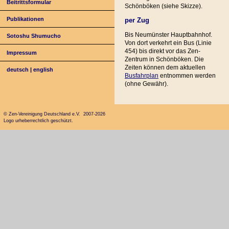
Beitrittsformular
Schönböken (siehe Skizze).
Publikationen
per Zug
Bis Neumünster Hauptbahnhof.
Sotoshu Shumucho
Von dort verkehrt ein Bus (Linie
454) bis direkt vor das Zen-
Impressum
Zentrum in Schönböken. Die
Zeiten können dem aktuellen
deutsch
|
english
Busfahrplan
entnommen werden
(ohne Gewähr).
© Zen-Vereinigung Deutschland e.V. 2007-2026
Logo urheberrechtlich geschützt.