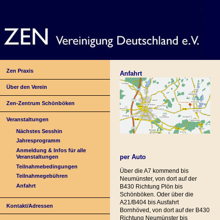
Zen Praxis
Anfahrt
Über den Verein
Zen-Zentrum Schönböken
Veranstaltungen
Nächstes Sesshin
Jahresprogramm
Anmeldung & Infos für alle
per Auto
Veranstaltungen
Teilnahmebedingungen
Über die A7 kommend bis
Teilnahmegebühren
Neumünster, von dort auf der
Anfahrt
B430 Richtung Plön bis
Schönböken. Oder über die
A21/B404 bis Ausfahrt
Kontakt/Adressen
Bornhöved, von dort auf der B430
Richtung Neumünster bis