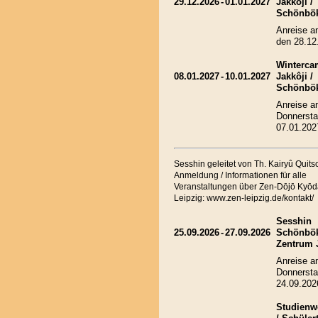
29.12.2026
-
01.01.2027
Jakkôji /
Schönbö
Anreise a
den 28.12
Winterca
08.01.2027
-
10.01.2027
Jakkôji /
Schönbö
Anreise 
Donnersta
07.01.202
Sesshin geleitet von Th. Kairyû Quit
Anmeldung / Informationen für alle
Veranstaltungen über Zen-Dōjō Kyōd
Leipzig: www.zen-leipzig.de/kontakt/
Sesshin
25.09.2026
-
27.09.2026
Schönbök
Zentrum 
Anreise 
Donnersta
24.09.202
Studienw