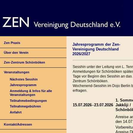
Zen Praxis
Jahresprogramm der Zen-
Vereinigung Deutschland
Über den Verein
2026/2027
Zen-Zentrum Schönböken
Sesshin unter der Leitung von L. Ten
Anmeldungen für Schönböken spätes
Veranstaltungen
Tage vor Beginn des Sesshin an das
Nächstes Sesshin
Zentrum Schönböken.
Jahresprogramm
Wochenend-Sesshin im Dojo Berlin bi
erfragen.
Anmeldung & Infos für alle
Veranstaltungen
1. Somme
Teilnahmebedingungen
15.07.2026
-
23.07.2026
Jakkôji /
Teilnahmegebühren
Schönbö
Anfahrt
Anreise a
den 14.07
Kontakt/Adressen
Vorbereitu
Anreise Di