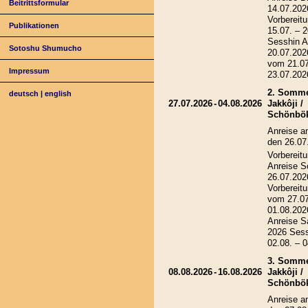
Beitrittsformular
14.07.202
Vorbereitu
Publikationen
15.07. – 
Sesshin A
Sotoshu Shumucho
20.07.202
vom 21.07
Impressum
23.07.202
2. Somme
deutsch
|
english
27.07.2026
-
04.08.2026
Jakkôji /
Schönbö
Anreise a
den 26.07
Vorbereitu
Anreise S
26.07.202
Vorbereitu
vom 27.07
01.08.202
Anreise S
2026 Ses
02.08. – 
3. Somme
08.08.2026
-
16.08.2026
Jakkôji /
Schönbö
Anreise a