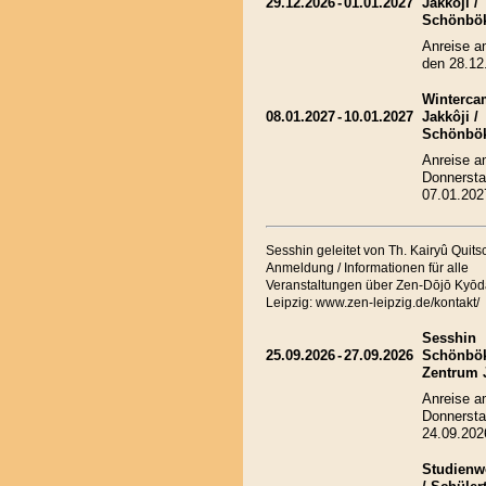
29.12.2026
-
01.01.2027
Jakkôji /
Schönbö
Anreise a
den 28.12
Winterca
08.01.2027
-
10.01.2027
Jakkôji /
Schönbö
Anreise 
Donnersta
07.01.202
Sesshin geleitet von Th. Kairyû Quit
Anmeldung / Informationen für alle
Veranstaltungen über Zen-Dōjō Kyōd
Leipzig: www.zen-leipzig.de/kontakt/
Sesshin
25.09.2026
-
27.09.2026
Schönbök
Zentrum 
Anreise 
Donnersta
24.09.202
Studienw