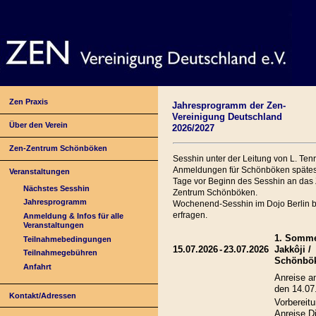
Zen Praxis
Jahresprogramm der Zen-
Vereinigung Deutschland
Über den Verein
2026/2027
Zen-Zentrum Schönböken
Sesshin unter der Leitung von L. Ten
Anmeldungen für Schönböken spätes
Veranstaltungen
Tage vor Beginn des Sesshin an das
Nächstes Sesshin
Zentrum Schönböken.
Jahresprogramm
Wochenend-Sesshin im Dojo Berlin bi
erfragen.
Anmeldung & Infos für alle
Veranstaltungen
1. Somme
Teilnahmebedingungen
15.07.2026
-
23.07.2026
Jakkôji /
Teilnahmegebühren
Schönbö
Anfahrt
Anreise a
den 14.07
Kontakt/Adressen
Vorbereitu
Anreise Di