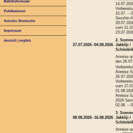
Beitrittsformular
14.07.202
Vorbereitu
Publikationen
15.07. – 
Sesshin A
Sotoshu Shumucho
20.07.202
vom 21.07
Impressum
23.07.202
2. Somme
deutsch
|
english
27.07.2026
-
04.08.2026
Jakkôji /
Schönbö
Anreise a
den 26.07
Vorbereitu
Anreise S
26.07.202
Vorbereitu
vom 27.07
01.08.202
Anreise S
2026 Ses
02.08. – 
3. Somme
08.08.2026
-
16.08.2026
Jakkôji /
Schönbö
Anreise a