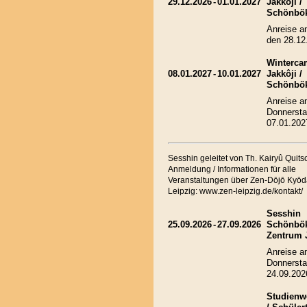
29.12.2026
-
01.01.2027
Jakkôji /
Schönbö
Anreise a
den 28.12
Winterca
08.01.2027
-
10.01.2027
Jakkôji /
Schönbö
Anreise 
Donnersta
07.01.202
Sesshin geleitet von Th. Kairyû Quit
Anmeldung / Informationen für alle
Veranstaltungen über Zen-Dōjō Kyōd
Leipzig: www.zen-leipzig.de/kontakt/
Sesshin
25.09.2026
-
27.09.2026
Schönbök
Zentrum 
Anreise 
Donnersta
24.09.202
Studienw