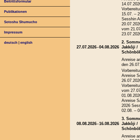
Beitrittsformular
14.07.202
Vorbereitu
Publikationen
15.07. – 
Sesshin A
Sotoshu Shumucho
20.07.202
vom 21.07
Impressum
23.07.202
2. Somme
deutsch
|
english
27.07.2026
-
04.08.2026
Jakkôji /
Schönbö
Anreise a
den 26.07
Vorbereitu
Anreise S
26.07.202
Vorbereitu
vom 27.07
01.08.202
Anreise S
2026 Ses
02.08. – 
3. Somme
08.08.2026
-
16.08.2026
Jakkôji /
Schönbö
Anreise a