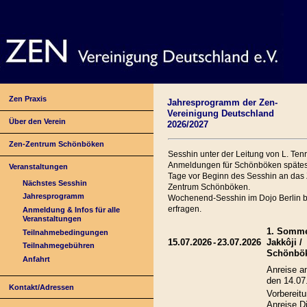
Zen Praxis
Jahresprogramm der Zen-
Vereinigung Deutschland
Über den Verein
2026/2027
Zen-Zentrum Schönböken
Sesshin unter der Leitung von L. Ten
Anmeldungen für Schönböken spätes
Veranstaltungen
Tage vor Beginn des Sesshin an das
Nächstes Sesshin
Zentrum Schönböken.
Jahresprogramm
Wochenend-Sesshin im Dojo Berlin bi
erfragen.
Anmeldung & Infos für alle
Veranstaltungen
1. Somme
Teilnahmebedingungen
15.07.2026
-
23.07.2026
Jakkôji /
Teilnahmegebühren
Schönbö
Anfahrt
Anreise a
den 14.07
Kontakt/Adressen
Vorbereitu
Anreise Di