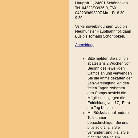
Hauptstr. 1, 24601 Schönböken
Tel. 04323/93936-0, FAX
04323/9693897 Mo. - Fr. 8.30 -
9.30
Verkehrsverbindungen: Zug bis
Neumünster Hauptbahnhof, dann
Bus bis Torhaus Schönböken.
Anmeldung
Bitte melden Sie sich bis
spätestens 2 Wochen vor
Beginn des jeweiligen
Camps an und verwenden
Sie die Anmeldekarten der
Zen-Vereinigung. An den
freien Tagen zwischen
den Camps besteht die
Möglichkeit, gegen die
Entrichtung von 17,- Euro
pro Tag Kosten
Mit Rücksicht auf andere
Teilnehmer
benachrichtigen Sie uns
bitte sofort, falls Sie
verhindert sind. Falls Sie
nicht rechtzeitig am