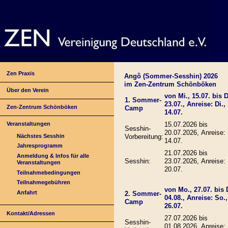
Zen Praxis
Angô (Sommer-Sesshin) 2026
im Zen-Zentrum Schönböken
Über den Verein
von Mi., 15.07. bis D
1. Sommer-
23.07., Anreise: Di.,
Zen-Zentrum Schönböken
Camp
14.07.
Veranstaltungen
15.07.2026 bis
Sesshin-
20.07.2026, Anreise: 
Nächstes Sesshin
Vorbereitung:
14.07.
Jahresprogramm
21.07.2026 bis
Anmeldung & Infos für alle
Sesshin:
23.07.2026, Anreise:
Veranstaltungen
20.07.
Teilnahmebedingungen
Teilnahmegebühren
von Mo., 27.07. bis D
Anfahrt
2. Sommer-
04.08., Anreise: So.,
Camp
26.07.
Kontakt/Adressen
27.07.2026 bis
Sesshin-
01.08.2026, Anreise: 