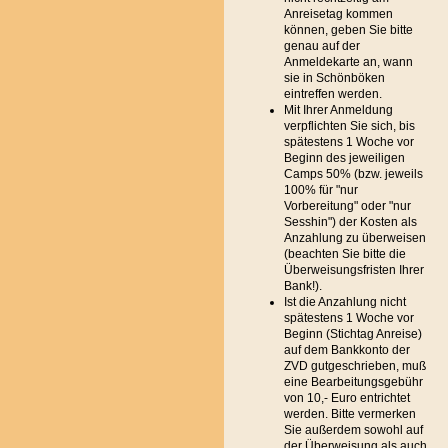
Anreisetag kommen
können, geben Sie bitte
genau auf der
Anmeldekarte an, wann
sie in Schönböken
eintreffen werden.
Mit Ihrer Anmeldung
verpflichten Sie sich, bis
spätestens 1 Woche vor
Beginn des jeweiligen
Camps 50% (bzw. jeweils
100% für "nur
Vorbereitung" oder "nur
Sesshin") der Kosten als
Anzahlung zu überweisen
(beachten Sie bitte die
Überweisungsfristen Ihrer
Bank!).
Ist die Anzahlung nicht
spätestens 1 Woche vor
Beginn (Stichtag Anreise)
auf dem Bankkonto der
ZVD gutgeschrieben, muß
eine Bearbeitungsgebühr
von 10,- Euro entrichtet
werden. Bitte vermerken
Sie außerdem sowohl auf
der Überweisung als auch