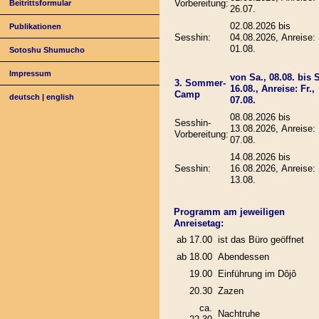
Vorbereitung:
Beitrittsformular
26.07.
02.08.2026 bis
Publikationen
Sesshin:
04.08.2026, Anreise: 
01.08.
Sotoshu Shumucho
Impressum
von Sa., 08.08. bis 
3. Sommer-
16.08., Anreise: Fr.,
Camp
deutsch
|
english
07.08.
08.08.2026 bis
Sesshin-
13.08.2026, Anreise: 
Vorbereitung:
07.08.
14.08.2026 bis
Sesshin:
16.08.2026, Anreise: 
13.08.
Programm am jeweiligen
Anreisetag:
ab 17.00
ist das Büro geöffnet
ab 18.00
Abendessen
19.00
Einführung im Dôjô
20.30
Zazen
ca.
Nachtruhe