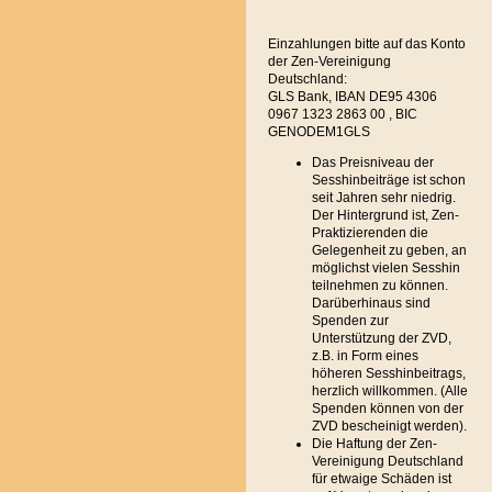
Einzahlungen bitte auf das Konto
der Zen-Vereinigung
Deutschland:
GLS Bank, IBAN DE95 4306
0967 1323 2863 00 , BIC
GENODEM1GLS
Das Preisniveau der
Sesshinbeiträge ist schon
seit Jahren sehr niedrig.
Der Hintergrund ist, Zen-
Praktizierenden die
Gelegenheit zu geben, an
möglichst vielen Sesshin
teilnehmen zu können.
Darüberhinaus sind
Spenden zur
Unterstützung der ZVD,
z.B. in Form eines
höheren Sesshinbeitrags,
herzlich willkommen. (Alle
Spenden können von der
ZVD bescheinigt werden).
Die Haftung der Zen-
Vereinigung Deutschland
für etwaige Schäden ist