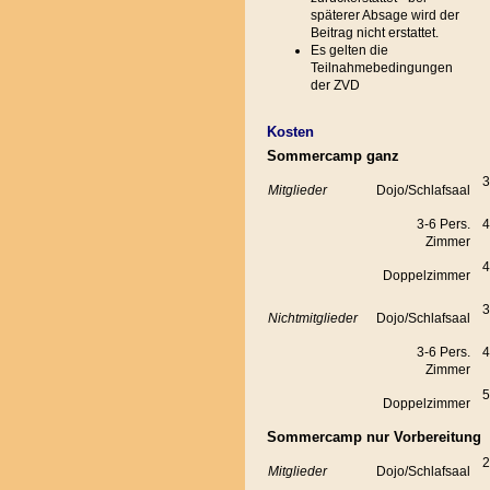
späterer Absage wird der
Beitrag nicht erstattet.
Es gelten die
Teilnahmebedingungen
der ZVD
Kosten
Sommercamp ganz
3
Mitglieder
Dojo/Schlafsaal
3-6 Pers.
4
Zimmer
4
Doppelzimmer
3
Nichtmitglieder
Dojo/Schlafsaal
3-6 Pers.
4
Zimmer
5
Doppelzimmer
Sommercamp nur Vorbereitung
2
Mitglieder
Dojo/Schlafsaal