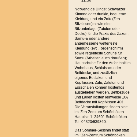
22.30
Notwendige Dinge: Schwarzer
Kimono oder dunkle, bequeme
Kleidung und ein Zafu (Zen-
Sitzkissen) sowie eine
Sitzunterlage (Zafuton oder
Decke) für die Praxis des Zazen;
Samu-E oder andere
angemessene wetterfeste
Kleidung (evtl. Regenschirm)
sowie regenfeste Schuhe für
Samu (Arbeiten auch draußen);
Hausschuhe für den Aufenthalt im
Wohnhaus, Schlafsack oder
Bettdecke, und zusätzlich
eigenes Bettlaken und
Kopfkissen. Zafu, Zafuton und
Essschalen können kostenlos
ausgeliehen werden. Bettbezüge
und Laken kosten leihweise 10€,
Bettdecke mit Kopfkissen 40€.
Die Veranstaltungen finden statt
im: Zen-Zentrum Schönböken
Hauptstr. 1, 24601 Schönböken
Tel. 04323/939360.
Das Sommer-Sesshin findet statt
im : Zen-Zentrum Schönböken