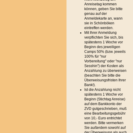
Anreisetag kommen
können, geben Sie bitte
genau auf der
Anmeldekarte an, wann
sie in Schönböken
eintreffen werden.
Mit Ihrer Anmeldung
verpflichten Sie sich, bis
spätestens 1 Woche vor
Beginn des jeweiligen
Camps 50% (bzw. jeweils
100% für "nur
Vorbereitung" oder "nur
Sesshin") der Kosten als
Anzahlung zu überweisen
(beachten Sie bitte die
Überweisungsfristen Ihrer
Bank!).
Ist die Anzahlung nicht
spätestens 1 Woche vor
Beginn (Stichtag Anreise)
auf dem Bankkonto der
ZVD gutgeschrieben, muß
eine Bearbeitungsgebühr
von 10,- Euro entrichtet
werden. Bitte vermerken
Sie außerdem sowohl auf
der Überweisung als auch