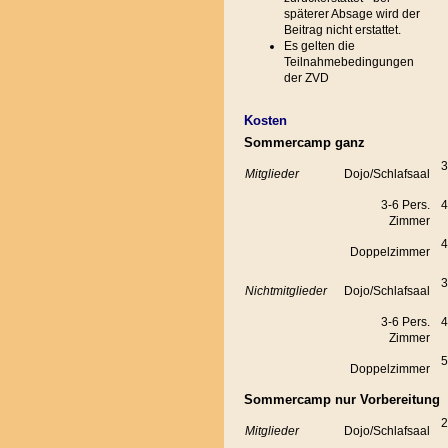
späterer Absage wird der
Beitrag nicht erstattet.
Es gelten die
Teilnahmebedingungen
der ZVD
Kosten
Sommercamp ganz
3
Mitglieder
Dojo/Schlafsaal
3-6 Pers.
4
Zimmer
4
Doppelzimmer
3
Nichtmitglieder
Dojo/Schlafsaal
3-6 Pers.
4
Zimmer
5
Doppelzimmer
Sommercamp nur Vorbereitung
2
Mitglieder
Dojo/Schlafsaal