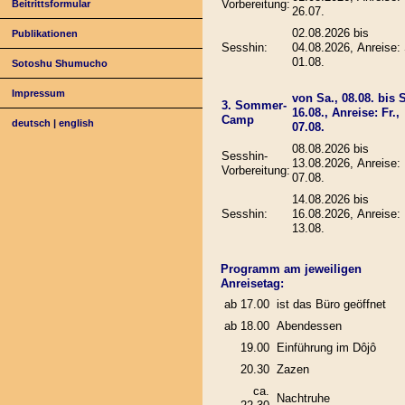
Vorbereitung:
Beitrittsformular
26.07.
02.08.2026 bis
Publikationen
Sesshin:
04.08.2026, Anreise: 
01.08.
Sotoshu Shumucho
Impressum
von Sa., 08.08. bis 
3. Sommer-
16.08., Anreise: Fr.,
Camp
deutsch
|
english
07.08.
08.08.2026 bis
Sesshin-
13.08.2026, Anreise: 
Vorbereitung:
07.08.
14.08.2026 bis
Sesshin:
16.08.2026, Anreise: 
13.08.
Programm am jeweiligen
Anreisetag:
ab 17.00
ist das Büro geöffnet
ab 18.00
Abendessen
19.00
Einführung im Dôjô
20.30
Zazen
ca.
Nachtruhe