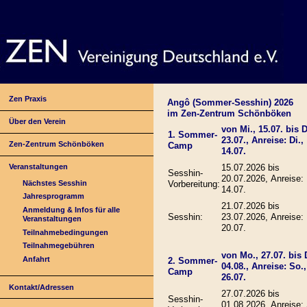
Zen Praxis
Angô (Sommer-Sesshin) 2026
im Zen-Zentrum Schönböken
Über den Verein
von Mi., 15.07. bis D
1. Sommer-
23.07., Anreise: Di.,
Zen-Zentrum Schönböken
Camp
14.07.
Veranstaltungen
15.07.2026 bis
Sesshin-
20.07.2026, Anreise: 
Nächstes Sesshin
Vorbereitung:
14.07.
Jahresprogramm
21.07.2026 bis
Anmeldung & Infos für alle
Sesshin:
23.07.2026, Anreise:
Veranstaltungen
20.07.
Teilnahmebedingungen
Teilnahmegebühren
von Mo., 27.07. bis D
Anfahrt
2. Sommer-
04.08., Anreise: So.,
Camp
26.07.
Kontakt/Adressen
27.07.2026 bis
Sesshin-
01.08.2026, Anreise: 