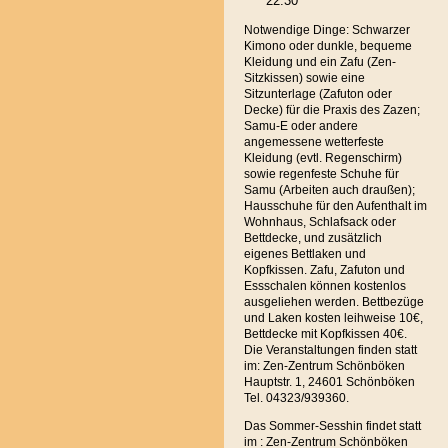
22.30
Notwendige Dinge: Schwarzer
Kimono oder dunkle, bequeme
Kleidung und ein Zafu (Zen-
Sitzkissen) sowie eine
Sitzunterlage (Zafuton oder
Decke) für die Praxis des Zazen;
Samu-E oder andere
angemessene wetterfeste
Kleidung (evtl. Regenschirm)
sowie regenfeste Schuhe für
Samu (Arbeiten auch draußen);
Hausschuhe für den Aufenthalt im
Wohnhaus, Schlafsack oder
Bettdecke, und zusätzlich
eigenes Bettlaken und
Kopfkissen. Zafu, Zafuton und
Essschalen können kostenlos
ausgeliehen werden. Bettbezüge
und Laken kosten leihweise 10€,
Bettdecke mit Kopfkissen 40€.
Die Veranstaltungen finden statt
im: Zen-Zentrum Schönböken
Hauptstr. 1, 24601 Schönböken
Tel. 04323/939360.
Das Sommer-Sesshin findet statt
im : Zen-Zentrum Schönböken