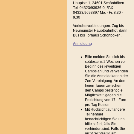
Hauptstr. 1, 24601 Schönböken
Tel. 04323/93936-0, FAX
04323/9693897 Mo. - Fr. 8.30 -
9.30
Verkehrsverbindungen: Zug bis
Neumünster Hauptbahnhof, dann
Bus bis Torhaus Schönböken.
Anmeldung
Bitte melden Sie sich bis
spätestens 2 Wochen vor
Beginn des jeweiligen
Camps an und verwenden
Sie die Anmeldekarten der
Zen-Vereinigung. An den
freien Tagen zwischen
den Camps besteht die
Möglichkeit, gegen die
Entrichtung von 17,- Euro
pro Tag Kosten
Mit Rücksicht auf andere
Teilnehmer
benachrichtigen Sie uns
bitte sofort, falls Sie
verhindert sind. Falls Sie
nicht rechtzeitig am