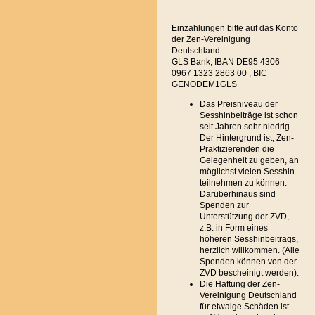
Einzahlungen bitte auf das Konto
der Zen-Vereinigung
Deutschland:
GLS Bank, IBAN DE95 4306
0967 1323 2863 00 , BIC
GENODEM1GLS
Das Preisniveau der
Sesshinbeiträge ist schon
seit Jahren sehr niedrig.
Der Hintergrund ist, Zen-
Praktizierenden die
Gelegenheit zu geben, an
möglichst vielen Sesshin
teilnehmen zu können.
Darüberhinaus sind
Spenden zur
Unterstützung der ZVD,
z.B. in Form eines
höheren Sesshinbeitrags,
herzlich willkommen. (Alle
Spenden können von der
ZVD bescheinigt werden).
Die Haftung der Zen-
Vereinigung Deutschland
für etwaige Schäden ist