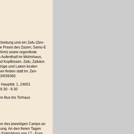
eidung und ein Zafu (Zen-
die Praxis des Zazen; Samu-E
hirm) sowie regenfeste
n Aufenthalt im Wohnhaus,
d Kopfkissen. Zafu, Zafuton
ezüge und Laken kosten
n finden statt im: Zen-
23/939360.
Hauptstr. 1, 24601
8.30 - 9.30
nn Bus bis Torhaus
inn des jeweiligen Camps an
ung. An den freien Tagen
 Entrichtung von 17,- Euro