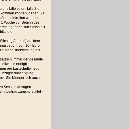
ns bitte sofort, falls Sie
etag kommen können, geben Sie
böken eintreffen werden.
ns 1 Woche vor Beginn des
reitung" oder "nur Sesshin")
itte die
(Stichtag Anreise) auf dem
ungsgebühr von 10,- Euro
l auf der Überweisung als
dsätzlich immer der gesamte
eilweise erfolgt).
nen per Lastschrifteinzug
 Einzugsermächtigung
ern. Sie können sich auch
des Sesshin absagen
hinbeitrag zurückerstattet -