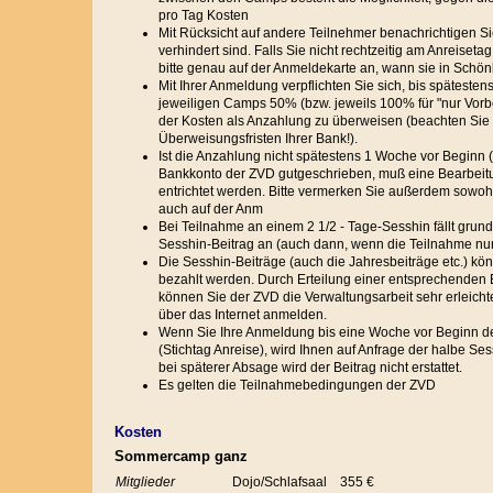
pro Tag Kosten
Mit Rücksicht auf andere Teilnehmer benachrichtigen Sie u
verhindert sind. Falls Sie nicht rechtzeitig am Anreis
bitte genau auf der Anmeldekarte an, wann sie in Schön
Mit Ihrer Anmeldung verpflichten Sie sich, bis späteste
jeweiligen Camps 50% (bzw. jeweils 100% für "nur Vorbe
der Kosten als Anzahlung zu überweisen (beachten Sie b
Überweisungsfristen Ihrer Bank!).
Ist die Anzahlung nicht spätestens 1 Woche vor Beginn 
Bankkonto der ZVD gutgeschrieben, muß eine Bearbeit
entrichtet werden. Bitte vermerken Sie außerdem sowoh
auch auf der Anm
Bei Teilnahme an einem 2 1/2 - Tage-Sesshin fällt grun
Sesshin-Beitrag an (auch dann, wenn die Teilnahme nur t
Die Sesshin-Beiträge (auch die Jahresbeiträge etc.) kön
bezahlt werden. Durch Erteilung einer entsprechenden
können Sie der ZVD die Verwaltungsarbeit sehr erleicht
über das Internet anmelden.
Wenn Sie Ihre Anmeldung bis eine Woche vor Beginn 
(Stichtag Anreise), wird Ihnen auf Anfrage der halbe Sess
bei späterer Absage wird der Beitrag nicht erstattet.
Es gelten die Teilnahmebedingungen der ZVD
Kosten
Sommercamp ganz
Mitglieder
Dojo/Schlafsaal
355 €