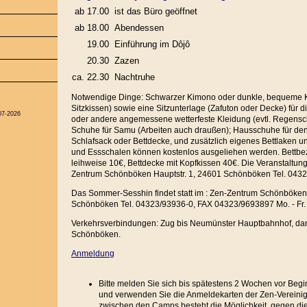
ab 17.00
ist das Büro geöffnet
ab 18.00
Abendessen
19.00
Einführung im Dôjô
20.30
Zazen
ca. 22.30
Nachtruhe
Notwendige Dinge: Schwarzer Kimono oder dunkle, bequeme Kl
Sitzkissen) sowie eine Sitzunterlage (Zafuton oder Decke) für 
07-2026
oder andere angemessene wetterfeste Kleidung (evtl. Regensc
Schuhe für Samu (Arbeiten auch draußen); Hausschuhe für de
Schlafsack oder Bettdecke, und zusätzlich eigenes Bettlaken un
und Essschalen können kostenlos ausgeliehen werden. Bettb
leihweise 10€, Bettdecke mit Kopfkissen 40€. Die Veranstaltunge
Zentrum Schönböken Hauptstr. 1, 24601 Schönböken Tel. 043
Das Sommer-Sesshin findet statt im : Zen-Zentrum Schönböken 
Schönböken Tel. 04323/93936-0, FAX 04323/9693897 Mo. - Fr. 
Verkehrsverbindungen: Zug bis Neumünster Hauptbahnhof, da
Schönböken.
Anmeldung
Bitte melden Sie sich bis spätestens 2 Wochen vor Beg
und verwenden Sie die Anmeldekarten der Zen-Vereinig
zwischen den Camps besteht die Möglichkeit, gegen die