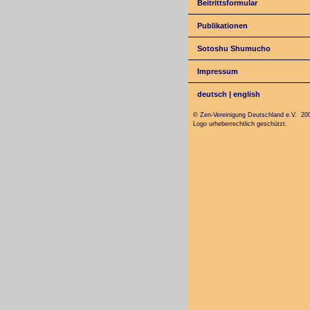
Beitrittsformular
Publikationen
Sotoshu Shumucho
Impressum
deutsch
|
english
© Zen-Vereinigung Deutschland e.V. 20
Logo urheberrechtlich geschützt.