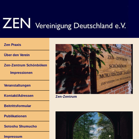
Zen Praxis
Über den Verein
Zen-Zentrum Schönböken
Impressionen
Veranstaltungen
Kontakt/Adressen
Zen-Zentrum
Beitrittsformular
Publikationen
Sotoshu Shumucho
Impressum