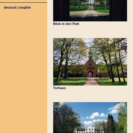
deutsch
|
english
Blick in den Park
Torhaus