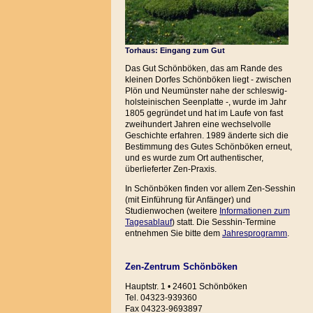
Torhaus: Eingang zum Gut
Das Gut Schönböken, das am Rande des
kleinen Dorfes Schönböken liegt - zwischen
Plön und Neumünster nahe der schleswig-
holsteinischen Seenplatte -, wurde im Jahr
1805 gegründet und hat im Laufe von fast
zweihundert Jahren eine wechselvolle
Geschichte erfahren. 1989 änderte sich die
Bestimmung des Gutes Schönböken erneut,
und es wurde zum Ort authentischer,
überlieferter Zen-Praxis.
In Schönböken finden vor allem Zen-Sesshin
(mit Einführung für Anfänger) und
Studienwochen (weitere
Informationen zum
Tagesablauf
) statt. Die Sesshin-Termine
entnehmen Sie bitte dem
Jahresprogramm
.
Zen-Zentrum Schönböken
Hauptstr. 1 • 24601 Schönböken
Tel. 04323-939360
Fax 04323-9693897