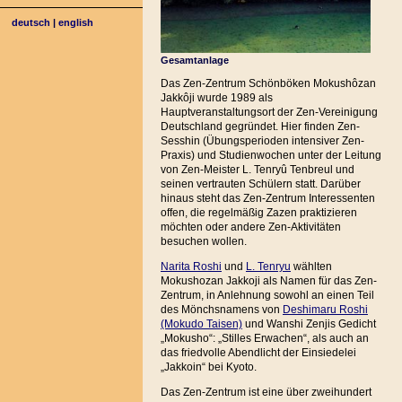
deutsch
|
english
Gesamtanlage
Das Zen-Zentrum Schönböken Mokushôzan
Jakkôji wurde 1989 als
Hauptveranstaltungsort der Zen-Vereinigung
Deutschland gegründet. Hier finden Zen-
Sesshin (Übungsperioden intensiver Zen-
Praxis) und Studienwochen unter der Leitung
von Zen-Meister L. Tenryû Tenbreul und
seinen vertrauten Schülern statt. Darüber
hinaus steht das Zen-Zentrum Interessenten
offen, die regelmäßig Zazen praktizieren
möchten oder andere Zen-Aktivitäten
besuchen wollen.
Narita Roshi
und
L. Tenryu
wählten
Mokushozan Jakkoji als Namen für das Zen-
Zentrum, in Anlehnung sowohl an einen Teil
des Mönchsnamens von
Deshimaru Roshi
(Mokudo Taisen)
und Wanshi Zenjis Gedicht
„Mokusho“: „Stilles Erwachen“, als auch an
das friedvolle Abendlicht der Einsiedelei
„Jakkoin“ bei Kyoto.
Das Zen-Zentrum ist eine über zweihundert