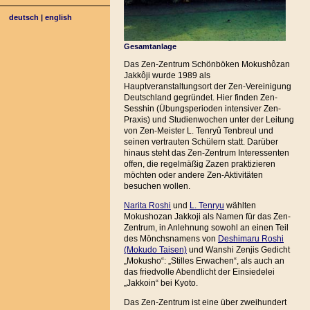
deutsch
|
english
Gesamtanlage
Das Zen-Zentrum Schönböken Mokushôzan
Jakkôji wurde 1989 als
Hauptveranstaltungsort der Zen-Vereinigung
Deutschland gegründet. Hier finden Zen-
Sesshin (Übungsperioden intensiver Zen-
Praxis) und Studienwochen unter der Leitung
von Zen-Meister L. Tenryû Tenbreul und
seinen vertrauten Schülern statt. Darüber
hinaus steht das Zen-Zentrum Interessenten
offen, die regelmäßig Zazen praktizieren
möchten oder andere Zen-Aktivitäten
besuchen wollen.
Narita Roshi
und
L. Tenryu
wählten
Mokushozan Jakkoji als Namen für das Zen-
Zentrum, in Anlehnung sowohl an einen Teil
des Mönchsnamens von
Deshimaru Roshi
(Mokudo Taisen)
und Wanshi Zenjis Gedicht
„Mokusho“: „Stilles Erwachen“, als auch an
das friedvolle Abendlicht der Einsiedelei
„Jakkoin“ bei Kyoto.
Das Zen-Zentrum ist eine über zweihundert