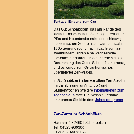
Torhaus: Eingang zum Gut
Das Gut Schönböken, das am Rande des
kleinen Dorfes Schönböken liegt - zwischen
Plön und Neumünster nahe der schleswig-
holsteinischen Seenplatte -, wurde im Jahr
1805 gegründet und hat im Laufe von fast
zweihundert Jahren eine wechselvolle
Geschichte erfahren. 1989 änderte sich die
Bestimmung des Gutes Schönböken erneut,
und es wurde zum Ort authentischer,
überlieferter Zen-Praxis.
In Schönböken finden vor allem Zen-Sesshin
(mit Einführung für Anfänger) und
Studienwochen (weitere
Informationen zum
Tagesablauf
) statt. Die Sesshin-Termine
entnehmen Sie bitte dem
Jahresprogramm
.
Zen-Zentrum Schönböken
Hauptstr. 1 • 24601 Schönböken
Tel. 04323-939360
Fax 04323-9693897