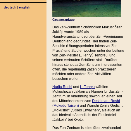
deutsch
|
english
Gesamtanlage
Das Zen-Zentrum Schönböken Mokushôzan
Jakkôji wurde 1989 als
Hauptveranstaltungsort der Zen-Vereinigung
Deutschland gegründet. Hier finden Zen-
Sesshin (Übungsperioden intensiver Zen-
Praxis) und Studienwochen unter der Leitung
von Zen-Meister L. Tenryû Tenbreul und
seinen vertrauten Schülern statt. Darüber
hinaus steht das Zen-Zentrum Interessenten
offen, die regelmäßig Zazen praktizieren
möchten oder andere Zen-Aktivitäten
besuchen wollen.
Narita Roshi
und
L. Tenryu
wählten
Mokushozan Jakkoji als Namen für das Zen-
Zentrum, in Anlehnung sowohl an einen Teil
des Mönchsnamens von
Deshimaru Roshi
(Mokudo Taisen)
und Wanshi Zenjis Gedicht
„Mokusho“: „Stilles Erwachen“, als auch an
das friedvolle Abendlicht der Einsiedelei
„Jakkoin“ bei Kyoto.
Das Zen-Zentrum ist eine über zweihundert