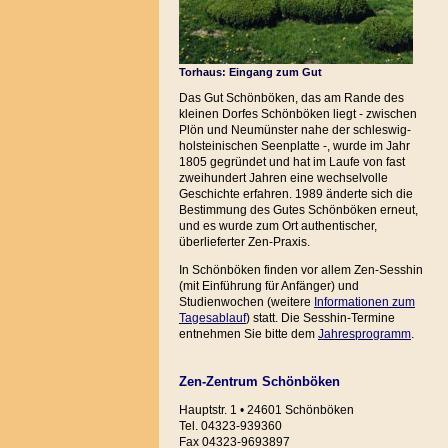
Torhaus: Eingang zum Gut
Das Gut Schönböken, das am Rande des
kleinen Dorfes Schönböken liegt - zwischen
Plön und Neumünster nahe der schleswig-
holsteinischen Seenplatte -, wurde im Jahr
1805 gegründet und hat im Laufe von fast
zweihundert Jahren eine wechselvolle
Geschichte erfahren. 1989 änderte sich die
Bestimmung des Gutes Schönböken erneut,
und es wurde zum Ort authentischer,
überlieferter Zen-Praxis.
In Schönböken finden vor allem Zen-Sesshin
(mit Einführung für Anfänger) und
Studienwochen (weitere
Informationen zum
Tagesablauf
) statt. Die Sesshin-Termine
entnehmen Sie bitte dem
Jahresprogramm
.
Zen-Zentrum Schönböken
Hauptstr. 1 • 24601 Schönböken
Tel. 04323-939360
Fax 04323-9693897