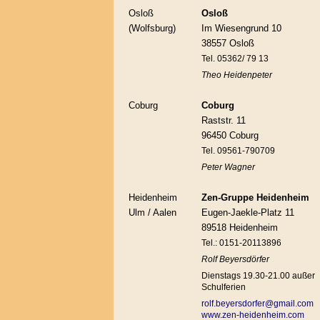
Osloß
Osloß
(Wolfsburg)
Im Wiesengrund 10
38557 Osloß
Tel. 05362/ 79 13
Theo Heidenpeter
Coburg
Coburg
Raststr. 11
96450 Coburg
Tel. 09561-790709
Peter Wagner
Heidenheim
Zen-Gruppe Heidenheim
Ulm / Aalen
Eugen-Jaekle-Platz 11
89518 Heidenheim
Tel.: 0151-20113896
Rolf Beyersdörfer
Dienstags 19.30-21.00 außer
Schulferien
rolf.beyersdorfer@gmail.com
www.zen-heidenheim.com