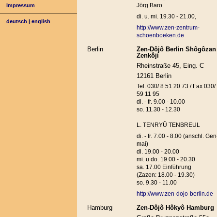
Jörg Baro
Impressum
di. u. mi. 19.30 - 21.00,
deutsch
|
english
http://www.zen-zentrum-
schoenboeken.de
Berlin
Zen-Dôjô Berlin Shôgôzan
Zenkôji
Rheinstraße 45, Eing. C
12161 Berlin
Tel. 030/ 8 51 20 73 / Fax 030/
59 11 95
di. - fr. 9.00 - 10.00
so. 11.30 - 12.30
L. TENRYÛ TENBREUL
di. - fr. 7.00 - 8.00 (anschl. Gen
mai)
di. 19.00 - 20.00
mi. u do. 19.00 - 20.30
sa. 17.00 Einführung
(Zazen: 18.00 - 19.30)
so. 9.30 - 11.00
http://www.zen-dojo-berlin.de
Hamburg
Zen-Dôjô Hôkyô Hamburg