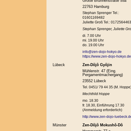
Große Brunnenstraße 55a
22763 Hamburg
Stephan Sprenger Tel.:
01601169482
Juliette Groß Tel.: 017256446
Stephan Sprenger, Juliette Gr
di. 7.00 Uhr
mi. 19.00 Uhr
do. 19.00 Uhr
info@zen-dojo-hokyo.de
https://www.zen-dojo-hokyo.de
Lübeck
Zen-Dôjô Gyôjin
Mühlenstr. 47 (Eing.
Pergamentmachergang)
23552 Lübeck
Tel. 0451/ 79 44 35 (M. Hoppe
Mechthild Hoppe
mo. 18.30
fr. 18.30, Einführung 17.30
(Anmeldung erforderlich)
http://www.zen-dojo-luebeck.d
Münster
Zen-Dôjô Mokushô-Dô