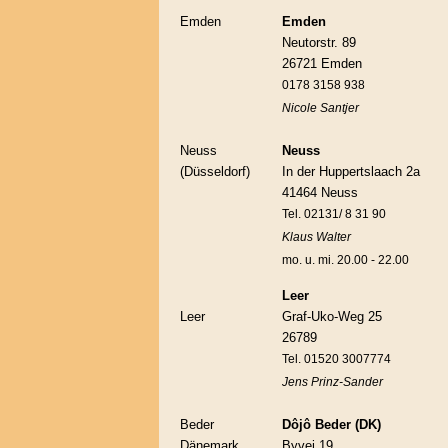
Emden
Emden
Neutorstr. 89
26721 Emden
0178 3158 938
Nicole Santjer
Neuss
Neuss
(Düsseldorf)
In der Huppertslaach 2a
41464 Neuss
Tel. 02131/ 8 31 90
Klaus Walter
mo. u. mi. 20.00 - 22.00
Leer
Leer
Graf-Uko-Weg 25
26789
Tel. 01520 3007774
Jens Prinz-Sander
Beder
Dôjô Beder (DK)
Dänemark
Byvej 19