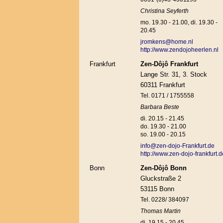
Christina Seyferth
mo. 19.30 - 21.00, di. 19.30 -
20.45
jromkens@home.nl
http://www.zendojoheerlen.nl
Frankfurt
Zen-Dôjô Frankfurt
Lange Str. 31, 3. Stock
60311 Frankfurt
Tel. 0171 / 1755558
Barbara Beste
di. 20.15 - 21.45
do. 19.30 - 21.00
so. 19.00 - 20.15
info@zen-dojo-Frankfurt.de
http://www.zen-dojo-frankfurt.d
Bonn
Zen-Dôjô Bonn
Gluckstraße 2
53115 Bonn
Tel. 0228/ 384097
Thomas Martin
di. 19.15 - 20.45