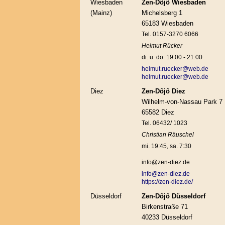
Wiesbaden
Zen-Dôjô Wiesbaden
(Mainz)
Michelsberg 1
65183 Wiesbaden
Tel. 0157-3270 6066
Helmut Rücker
di. u. do. 19.00 - 21.00
helmut.ruecker@web.de
helmut.ruecker@web.de
Diez
Zen-Dôjô Diez
Wilhelm-von-Nassau Park 7
65582 Diez
Tel. 06432/ 1023
Christian Räuschel
mi. 19:45, sa. 7:30
info@zen-diez.de
info@zen-diez.de
https://zen-diez.de/
Düsseldorf
Zen-Dôjô Düsseldorf
Birkenstraße 71
40233 Düsseldorf