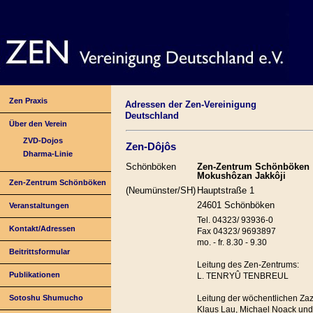
Zen Praxis
Adressen der Zen-Vereinigung
Deutschland
Über den Verein
ZVD-Dojos
Zen-Dôjôs
Dharma-Linie
Schönböken
Zen-Zentrum Schönböken
Mokushôzan Jakkôji
Zen-Zentrum Schönböken
(Neumünster/SH)
Hauptstraße 1
24601 Schönböken
Veranstaltungen
Tel. 04323/ 93936-0
Kontakt/Adressen
Fax 04323/ 9693897
mo. - fr. 8.30 - 9.30
Beitrittsformular
Leitung des Zen-Zentrums:
Publikationen
L. TENRYÛ TENBREUL
Leitung der wöchentlichen Za
Sotoshu Shumucho
Klaus Lau, Michael Noack und