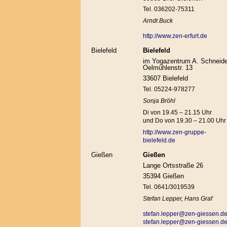
Tel. 036202-75311
Arndt Buck
http://www.zen-erfurt.de
Bielefeld
Bielefeld
im Yogazentrum A. Schneide
Oelmühlenstr. 13
33607 Bielefeld
Tel. 05224-978277
Sonja Bröhl
Di von 19.45 – 21.15 Uhr
und Do von 19.30 – 21.00 Uhr
http://www.zen-gruppe-
bielefeld.de
Gießen
Gießen
Lange Ortsstraße 26
35394 Gießen
Tel. 0641/3019539
Stefan Lepper, Hans Graf
stefan.lepper@zen-giessen.d
stefan.lepper@zen-giessen.d