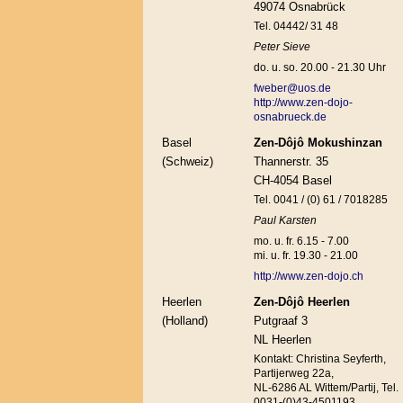
49074 Osnabrück
Tel. 04442/ 31 48
Peter Sieve
do. u. so. 20.00 - 21.30 Uhr
fweber@uos.de
http://www.zen-dojo-
osnabrueck.de
Basel
Zen-Dôjô Mokushinzan
(Schweiz)
Thannerstr. 35
CH-4054 Basel
Tel. 0041 / (0) 61 / 7018285
Paul Karsten
mo. u. fr. 6.15 - 7.00
mi. u. fr. 19.30 - 21.00
http://www.zen-dojo.ch
Heerlen
Zen-Dôjô Heerlen
(Holland)
Putgraaf 3
NL Heerlen
Kontakt: Christina Seyferth,
Partijerweg 22a,
NL-6286 AL Wittem/Partij, Tel.
0031-(0)43-4501193