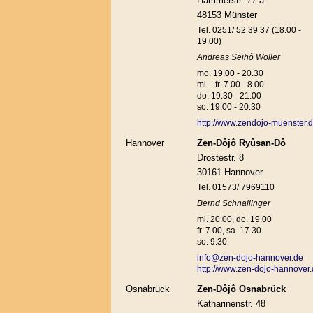
Hammerstr. 77 a
48153 Münster
Tel. 0251/ 52 39 37 (18.00 -
19.00)
Andreas Seihô Woller
mo. 19.00 - 20.30
mi. - fr. 7.00 - 8.00
do. 19.30 - 21.00
so. 19.00 - 20.30
http://www.zendojo-muenster.
Hannover
Zen-Dôjô Ryûsan-Dô
Drostestr. 8
30161 Hannover
Tel. 01573/ 7969110
Bernd Schnallinger
mi. 20.00, do. 19.00
fr. 7.00, sa. 17.30
so. 9.30
info@zen-dojo-hannover.de
http://www.zen-dojo-hannover
Osnabrück
Zen-Dôjô Osnabrück
Katharinenstr. 48