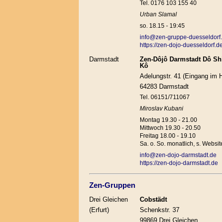
Tel. 0176 103 155 40
Urban Slamal
so. 18.15 - 19:45
info@zen-gruppe-duesseldorf
https://zen-dojo-duesseldorf.de
Darmstadt
Zen-Dôjô Darmstadt Dô Sh
Kô
Adelungstr. 41 (Eingang im 
64283 Darmstadt
Tel. 06151/711067
Miroslav Kubani
Montag 19.30 - 21.00
Mittwoch 19.30 - 20.50
Freitag 18.00 - 19.10
Sa. o. So. monatlich, s. Websit
info@zen-dojo-darmstadt.de
https://zen-dojo-darmstadt.de
Zen-Gruppen
Drei Gleichen
Cobstädt
(Erfurt)
Schenkstr. 37
99869 Drei Gleichen