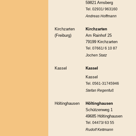
59821 Arnsberg
Tel. 02931/ 963160
Andreas Hoffmann
Kirchzarten
Kirchzarten
(Freiburg)
Am Rainhof 25
79199 Kirchzarten
Tel. 07661/ 6 10 87
Jochen Statz
Kassel
Kassel
Kassel
Tel. 0561-31745946
Stefan Regenfuß
Höltinghausen
Höltinghausen
Schützenweg 1
49685 Höltinghausen
Tel. 04473/ 63 55
Rudolf Kettmann