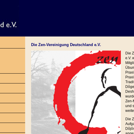
Die Zen-Vereinigung Deutschland e.V.
Die 
e.V.
Mitgl
Übung
Praxi
Praxi
Tradi
Dôgen
Desh
wurde
Zen-M
und s
weit
Die Z
Aufga
Dôjôs
ange