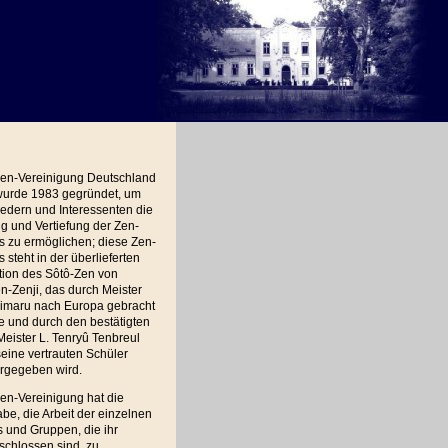
Zen-Vereinigung Deutschland
 wurde 1983 gegründet, um
iedern und Interessenten die
 und Vertiefung der Zen-
s zu ermöglichen; diese Zen-
s steht in der überlieferten
tion des Sôtô-Zen von
-Zenji, das durch Meister
imaru nach Europa gebracht
 und durch den bestätigten
eister L. Tenryû Tenbreul
eine vertrauten Schüler
ergegeben wird.
en-Vereinigung hat die
be, die Arbeit der einzelnen
 und Gruppen, die ihr
schlossen sind, zu