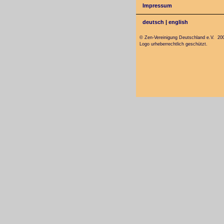
Impressum
deutsch
|
english
© Zen-Vereinigung Deutschland e.V. 20
Logo urheberrechtlich geschützt.