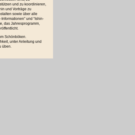
stützen und zu koordinieren,
in und Vorträge zu
stalten sowie über alle
-Informationen” und “Ishin-
xte, das Jahresprogramm,
ffentlicht.
rum Schönböken.
keit, unter Anleitung und
u üben.