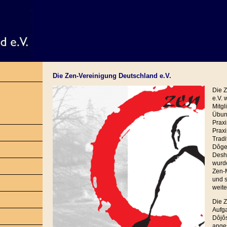
Die Zen-Vereinigung Deutschland e.V.
Die 
e.V.
Mitgl
Übung
Praxi
Praxi
Tradi
Dôgen
Desh
wurde
Zen-M
und s
weit
Die Z
Aufga
Dôjôs
ange