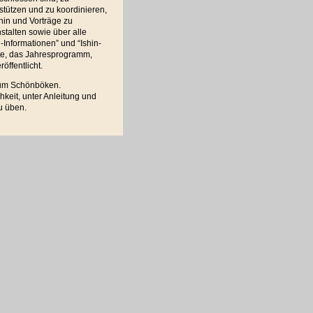
stützen und zu koordinieren,
in und Vorträge zu
stalten sowie über alle
-Informationen” und “Ishin-
xte, das Jahresprogramm,
ffentlicht.
rum Schönböken.
keit, unter Anleitung und
u üben.