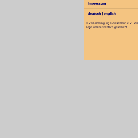
Impressum
deutsch
|
english
© Zen-Vereinigung Deutschland e.V. 20
Logo urheberrechtlich geschützt.