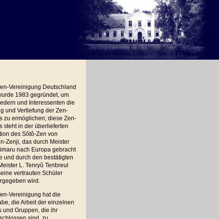
Zen-Vereinigung Deutschland
 wurde 1983 gegründet, um
iedern und Interessenten die
 und Vertiefung der Zen-
s zu ermöglichen; diese Zen-
s steht in der überlieferten
tion des Sôtô-Zen von
-Zenji, das durch Meister
imaru nach Europa gebracht
 und durch den bestätigten
eister L. Tenryû Tenbreul
eine vertrauten Schüler
ergegeben wird.
en-Vereinigung hat die
be, die Arbeit der einzelnen
 und Gruppen, die ihr
schlossen sind, zu