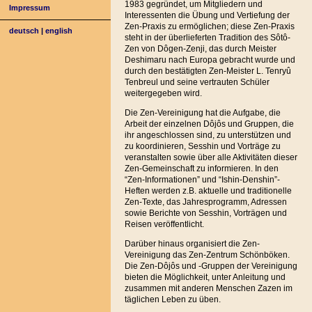
1983 gegründet, um Mitgliedern und
Impressum
Interessenten die Übung und Vertiefung der
Zen-Praxis zu ermöglichen; diese Zen-Praxis
deutsch
|
english
steht in der überlieferten Tradition des Sôtô-
Zen von Dôgen-Zenji, das durch Meister
Deshimaru nach Europa gebracht wurde und
durch den bestätigten Zen-Meister L. Tenryû
Tenbreul und seine vertrauten Schüler
weitergegeben wird.
Die Zen-Vereinigung hat die Aufgabe, die
Arbeit der einzelnen Dôjôs und Gruppen, die
ihr angeschlossen sind, zu unterstützen und
zu koordinieren, Sesshin und Vorträge zu
veranstalten sowie über alle Aktivitäten dieser
Zen-Gemeinschaft zu informieren. In den
“Zen-Informationen” und “Ishin-Denshin”-
Heften werden z.B. aktuelle und traditionelle
Zen-Texte, das Jahresprogramm, Adressen
sowie Berichte von Sesshin, Vorträgen und
Reisen veröffentlicht.
Darüber hinaus organisiert die Zen-
Vereinigung das Zen-Zentrum Schönböken.
Die Zen-Dôjôs und -Gruppen der Vereinigung
bieten die Möglichkeit, unter Anleitung und
zusammen mit anderen Menschen Zazen im
täglichen Leben zu üben.