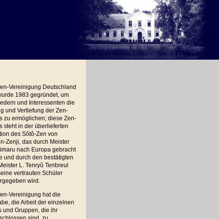
Zen-Vereinigung Deutschland
 wurde 1983 gegründet, um
iedern und Interessenten die
 und Vertiefung der Zen-
s zu ermöglichen; diese Zen-
s steht in der überlieferten
tion des Sôtô-Zen von
-Zenji, das durch Meister
imaru nach Europa gebracht
 und durch den bestätigten
eister L. Tenryû Tenbreul
eine vertrauten Schüler
ergegeben wird.
en-Vereinigung hat die
be, die Arbeit der einzelnen
 und Gruppen, die ihr
schlossen sind, zu