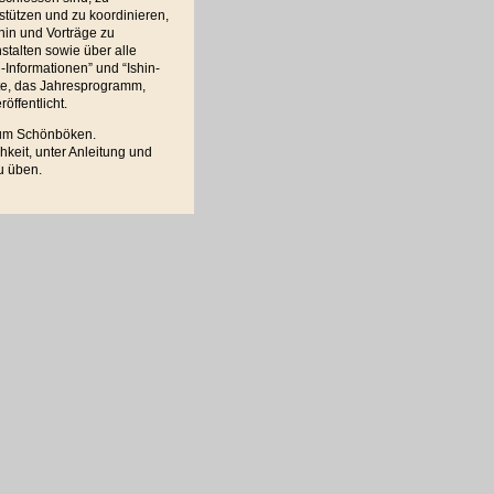
stützen und zu koordinieren,
in und Vorträge zu
stalten sowie über alle
-Informationen” und “Ishin-
xte, das Jahresprogramm,
ffentlicht.
rum Schönböken.
keit, unter Anleitung und
u üben.