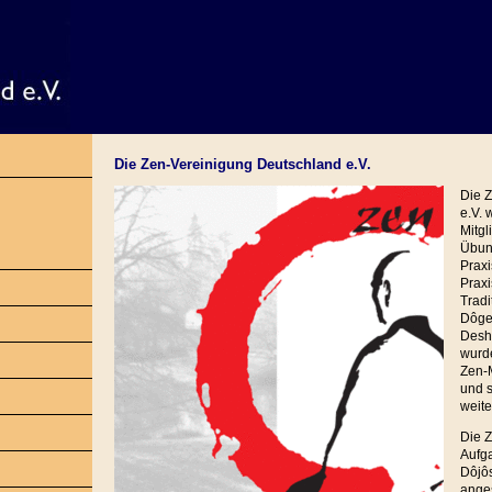
Die Zen-Vereinigung Deutschland e.V.
Die 
e.V.
Mitgl
Übung
Praxi
Praxi
Tradi
Dôgen
Desh
wurde
Zen-M
und s
weit
Die Z
Aufga
Dôjôs
ange