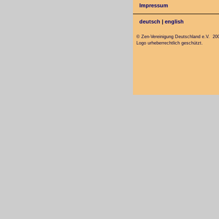
Impressum
deutsch
|
english
© Zen-Vereinigung Deutschland e.V. 20
Logo urheberrechtlich geschützt.