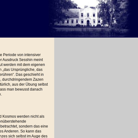
ne Periode von intensiver
er Ausdruck Sesshin meint
aut werden mit dem eigenen
ch „das Ursprüngliche, das
erühren“. Das geschieht in
m, durchdringendem Zazen
ürlich, aus der Übung selbst
dass man bewusst danach
.
d Kosmos werden nicht als
enüberstehende
etrachtet, sondern das eine
des Anderen. So kann das
nzes sich selbst im Auge des