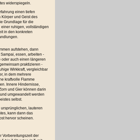
tes widerspiegeln.
rfahrung einen tiefen
n Körper und Geist des
ie Grundlage für die
 einer ruhigen, vollständigen
it in den konkreten
Handlungen.
mmen aufstehen, dann
 Sampai, essen, arbeiten -
e oder auch einen längeren
 gemeinsam praktizieren -
ruhige Wirkkraft, vergleichbar
er, in dem mehrere
ne kraftvolle Flamme
en. Innere Hindernisse,
Zorn und Gier können darin
 und umgewandelt werden
eistes selbst.
 ursprünglichen, lauteren
stes, kann dann das
st hervor scheinen.
 Vorbereitungszeit der