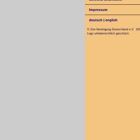
Impressum
deutsch
|
english
© Zen-Vereinigung Deutschland e.V. 20
Logo urheberrechtlich geschützt.