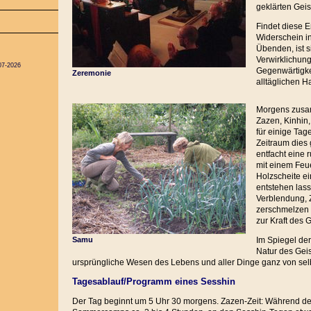
geklärten Geis
Findet diese E
Widerschein i
Übenden, ist s
Verwirklichung
07-2026
Gegenwärtigke
Zeremonie
alltäglichen 
Morgens zusa
Zazen, Kinhin,
für einige Tag
Zeitraum dies
entfacht eine 
mit einem Feu
Holzscheite ei
entstehen lass
Verblendung, 
zerschmelzen
zur Kraft des G
Samu
Im Spiegel der
Natur des Gei
ursprüngliche Wesen des Lebens und aller Dinge ganz von selb
Tagesablauf/Programm eines Sesshin
Der Tag beginnt um 5 Uhr 30 morgens. Zazen-Zeit: Während der