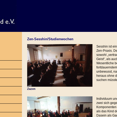
Zen-Sesshin/Studienwochen
Sesshin ist ei
Zen-Praxis. D
sowohl „vertr
Geist“, als au
Wesentliche b
fortdauernde
unbewusst, nat
heraus ohne 
suchen müsste
Zazen
Individuum un
zwei sich geg
Komponenten b
als das Kind 
Dasein als Ga