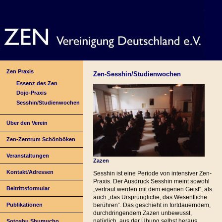
Zen Praxis
Zen-Sesshin/Studienwochen
Essenz des Zen
Dojo-Praxis
Sesshin/Studienwochen
Über den Verein
Zen-Zentrum Schönböken
Veranstaltungen
Zazen
Kontakt/Adressen
Sesshin ist eine Periode von intensiver Zen-
Praxis. Der Ausdruck Sesshin meint sowohl
Beitrittsformular
„vertraut werden mit dem eigenen Geist“, als
auch „das Ursprüngliche, das Wesentliche
Publikationen
berühren“. Das geschieht in fortdauerndem,
durchdringendem Zazen unbewusst,
natürlich, aus der Übung selbst heraus
Sotoshu Shumucho