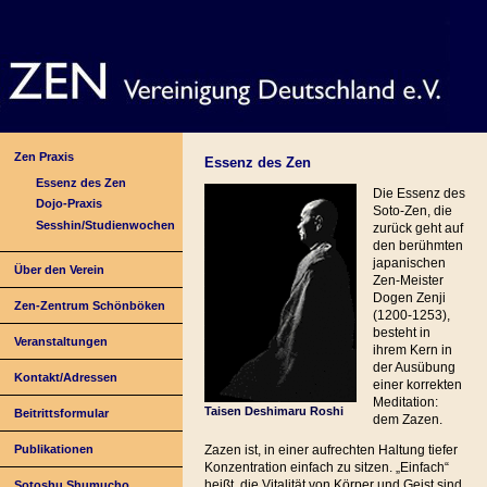
Zen Praxis
Essenz des Zen
Essenz des Zen
Die Essenz des
Dojo-Praxis
Soto-Zen, die
Sesshin/Studienwochen
zurück geht auf
den berühmten
japanischen
Über den Verein
Zen-Meister
Dogen Zenji
Zen-Zentrum Schönböken
(1200-1253),
besteht in
Veranstaltungen
ihrem Kern in
der Ausübung
Kontakt/Adressen
einer korrekten
Meditation:
Taisen Deshimaru Roshi
Beitrittsformular
dem Zazen.
Publikationen
Zazen ist, in einer aufrechten Haltung tiefer
Konzentration einfach zu sitzen. „Einfach“
heißt, die Vitalität von Körper und Geist sind
Sotoshu Shumucho