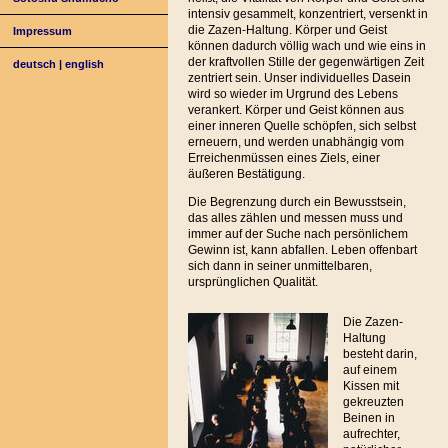
intensiv gesammelt, konzentriert, versenkt in
die Zazen-Haltung. Körper und Geist
Impressum
können dadurch völlig wach und wie eins in
der kraftvollen Stille der gegenwärtigen Zeit
deutsch
|
english
zentriert sein. Unser individuelles Dasein
wird so wieder im Urgrund des Lebens
verankert. Körper und Geist können aus
einer inneren Quelle schöpfen, sich selbst
erneuern, und werden unabhängig vom
Erreichenmüssen eines Ziels, einer
äußeren Bestätigung.
Die Begrenzung durch ein Bewusstsein,
das alles zählen und messen muss und
immer auf der Suche nach persönlichem
Gewinn ist, kann abfallen. Leben offenbart
sich dann in seiner unmittelbaren,
ursprünglichen Qualität.
Die Zazen-
Haltung
besteht darin,
auf einem
Kissen mit
gekreuzten
Beinen in
aufrechter,