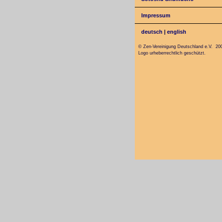
Impressum
deutsch
|
english
© Zen-Vereinigung Deutschland e.V. 20
Logo urheberrechtlich geschützt.