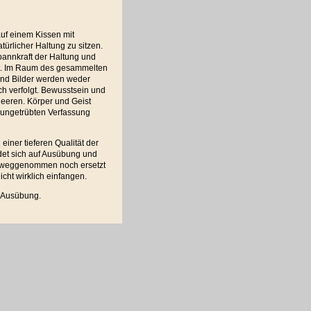
auf einem Kissen mit
türlicher Haltung zu sitzen.
pannkraft der Haltung und
rt. Im Raum des gesammelten
nd Bilder werden weder
ch verfolgt. Bewusstsein und
eeren. Körper und Geist
, ungetrübten Verfassung
einer tieferen Qualität der
ndet sich auf Ausübung und
rweggenommen noch ersetzt
cht wirklich einfangen.
h Ausübung.