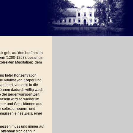
ück geht auf den berühmten
ji (1200-1253), besteht in
korrekten Meditation: dem
ung tiefer Konzentration
die Vitalität von Körper und
entriert, versenkt in die
können dadurch völlig wach
lle der gegenwärtigen Zeit
 Dasein wird so wieder im
rper und Geist können aus
h selbst erneuern, und
müssen eines Ziels, einer
 messen muss und immer auf
offenbart sich dann in