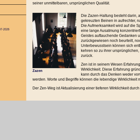
seiner unmittelbaren, ursprünglichen Qualität.
Die Zazen-Haltung besteht darin, 
gekreuzten Beinen in aufrechter, na
Die Aufmerksamkeit wird auf die S
07-2026
eine lange Ausatmung konzentrie
Geistes auftauchende Gedanken u
zurückgewiesen noch beurteilt, no
Unterbewusstsein können sich entl
kehren so zu ihrer ursprünglichen
zurück.
Zen ist in seinem Wesen Erfahrung 
Wirklichkeit. Diese Erfahrung grü
Zazen
kann durch das Denken weder vo
werden. Worte und Begriffe können die lebendige Wirklichkeit ni
Der Zen-Weg ist Aktualisierung einer tieferen Wirklichkeit durc