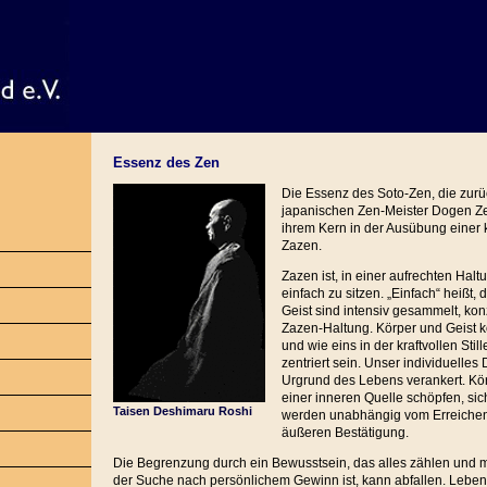
Essenz des Zen
Die Essenz des Soto-Zen, die zur
japanischen Zen-Meister Dogen Zen
ihrem Kern in der Ausübung einer 
Zazen.
Zazen ist, in einer aufrechten Halt
einfach zu sitzen. „Einfach“ heißt, 
Geist sind intensiv gesammelt, konz
Zazen-Haltung. Körper und Geist 
und wie eins in der kraftvollen Sti
zentriert sein. Unser individuelles
Urgrund des Lebens verankert. Kö
einer inneren Quelle schöpfen, sic
Taisen Deshimaru Roshi
werden unabhängig vom Erreichen
äußeren Bestätigung.
Die Begrenzung durch ein Bewusstsein, das alles zählen und
der Suche nach persönlichem Gewinn ist, kann abfallen. Leben 