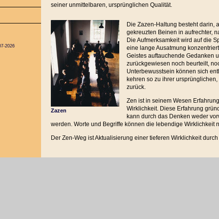
seiner unmittelbaren, ursprünglichen Qualität.
Die Zazen-Haltung besteht darin, 
gekreuzten Beinen in aufrechter, na
Die Aufmerksamkeit wird auf die S
07-2026
eine lange Ausatmung konzentrie
Geistes auftauchende Gedanken u
zurückgewiesen noch beurteilt, no
Unterbewusstsein können sich entl
kehren so zu ihrer ursprünglichen
zurück.
Zen ist in seinem Wesen Erfahrung 
Wirklichkeit. Diese Erfahrung grü
Zazen
kann durch das Denken weder vo
werden. Worte und Begriffe können die lebendige Wirklichkeit ni
Der Zen-Weg ist Aktualisierung einer tieferen Wirklichkeit durc