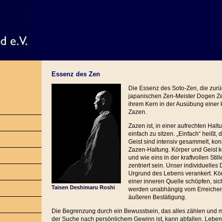
Essenz des Zen
Die Essenz des Soto-Zen, die zur
japanischen Zen-Meister Dogen Zen
ihrem Kern in der Ausübung einer 
Zazen.
Zazen ist, in einer aufrechten Halt
einfach zu sitzen. „Einfach“ heißt, 
Geist sind intensiv gesammelt, konz
Zazen-Haltung. Körper und Geist 
und wie eins in der kraftvollen Sti
zentriert sein. Unser individuelles
Urgrund des Lebens verankert. Kö
einer inneren Quelle schöpfen, sic
Taisen Deshimaru Roshi
werden unabhängig vom Erreichen
äußeren Bestätigung.
Die Begrenzung durch ein Bewusstsein, das alles zählen und
der Suche nach persönlichem Gewinn ist, kann abfallen. Leben 