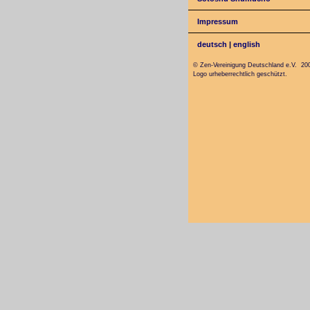
Impressum
deutsch
|
english
© Zen-Vereinigung Deutschland e.V. 20
Logo urheberrechtlich geschützt.