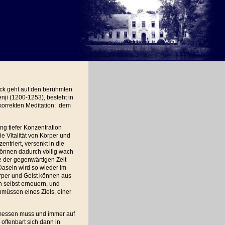
ück geht auf den berühmten
ji (1200-1253), besteht in
korrekten Meditation: dem
ung tiefer Konzentration
die Vitalität von Körper und
entriert, versenkt in die
können dadurch völlig wach
lle der gegenwärtigen Zeit
 Dasein wird so wieder im
rper und Geist können aus
h selbst erneuern, und
müssen eines Ziels, einer
 messen muss und immer auf
offenbart sich dann in