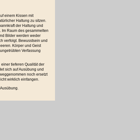
auf einem Kissen mit
türlicher Haltung zu sitzen.
pannkraft der Haltung und
rt. Im Raum des gesammelten
nd Bilder werden weder
ch verfolgt. Bewusstsein und
eeren. Körper und Geist
, ungetrübten Verfassung
einer tieferen Qualität der
ndet sich auf Ausübung und
rweggenommen noch ersetzt
cht wirklich einfangen.
h Ausübung.