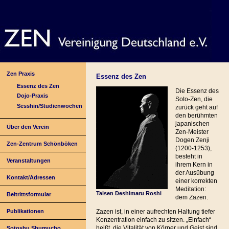
Zen Praxis
Essenz des Zen
Essenz des Zen
Die Essenz des
Dojo-Praxis
Soto-Zen, die
Sesshin/Studienwochen
zurück geht auf
den berühmten
japanischen
Über den Verein
Zen-Meister
Dogen Zenji
Zen-Zentrum Schönböken
(1200-1253),
besteht in
Veranstaltungen
ihrem Kern in
der Ausübung
Kontakt/Adressen
einer korrekten
Meditation:
Taisen Deshimaru Roshi
Beitrittsformular
dem Zazen.
Publikationen
Zazen ist, in einer aufrechten Haltung tiefer
Konzentration einfach zu sitzen. „Einfach“
heißt, die Vitalität von Körper und Geist sind
Sotoshu Shumucho