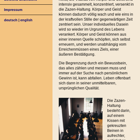
intensiv gesammelt, konzentriert, versenkt in
die Zazen-Haltung. Körper und Geist
Impressum
können dadurch völlig wach und wie eins in
der kraftvollen Stille der gegenwärtigen Zeit
deutsch
|
english
zentriert sein. Unser individuelles Dasein
wird so wieder im Urgrund des Lebens
verankert. Körper und Geist können aus
einer inneren Quelle schöpfen, sich selbst
erneuern, und werden unabhängig vom
Erreichenmüssen eines Ziels, einer
äußeren Bestätigung.
Die Begrenzung durch ein Bewusstsein,
das alles zählen und messen muss und
immer auf der Suche nach persönlichem
Gewinn ist, kann abfallen. Leben offenbart
sich dann in seiner unmittelbaren,
ursprünglichen Qualität.
Die Zazen-
Haltung
besteht darin,
auf einem
Kissen mit
gekreuzten
Beinen in
aufrechter,